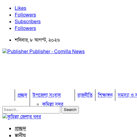
Likes
Followers
Subscribers
Followers
শনিবার, ৮ আগস্ট, ২০২৬
Publisher - Comilla News
প্রচ্ছদ
উপজেলা সংবাদ
রাজনীতি
শিক্ষাঙ্গন
সমস্যা ও স
কুমিল্লা সদর
কুমিল্লা সদর দক্ষিণ
বুড়িচং
ব্রাহ্মণপাড়া
প্রচ্ছদ
লাকসাম
স্থানীয়