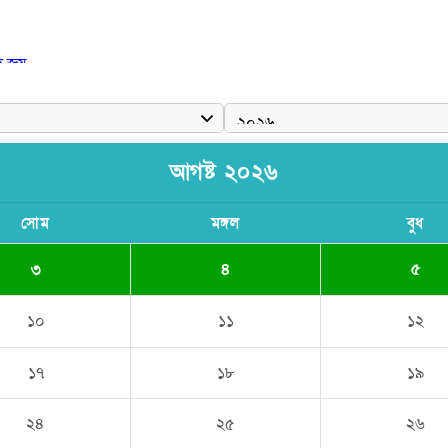
দ জয়
আগষ্ট ২০২৬
সোম
মঙ্গল
বুধ
৩
৪
৫
১০
১১
১২
১৭
১৮
১৯
২৪
২৫
২৬