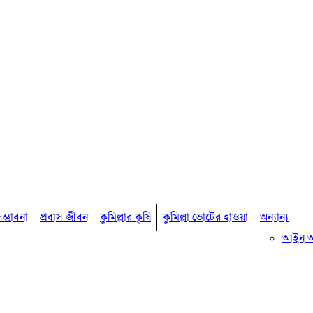
ম্ভাবনা
প্রবাস জীবন
কুমিল্লার কৃষি
কুমিল্লা ভোটের হাওয়া
অন্যান্য
আইন 
মতামত
কুমিল্ল
বিখ্যাত ব
কুমিল্ল