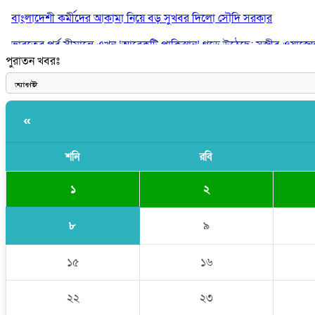
বাংলাদেশী কর্মীদের আকামা নিয়ে বড় সুখবর দিলো সৌদি সরকার
ভারতের পূর্ব সীমান্তে এখন ‘আরেকটি পাকিস্তান’ গড়ে উঠেছে: সজীব ওয়াজে
পুরাতন খবরঃ
সাকিব আল হাসানের বাড়িতে আগুন, পেট্রলবোমা বিস্ফোরণ
«
শনি
রবি
১
২
৮
৯
১৫
১৬
২২
২৩