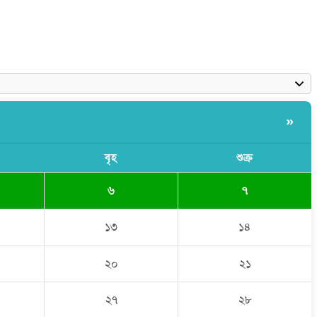
»
বৃহ
শুক্র
৬
৭
১৩
১৪
২০
২১
২৭
২৮