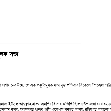
মূলক সভা
েলা প্রশাসনের উদ্যোগে এক প্রস্তুতিমূলক সভা বৃহস্পতিবার বিকেলে উপজেলা প
হাজ¦ ইউসুফ আব্দুল্লাহ হারুন এমপি। বিশেষ অতিথি ছিলেন উপজেলা চেয়ারম্
দনগর থানার ওসি একেএম মনজুর আলম, রহিমপুর অযাচক আশ্রমের অধ্যক্ষ ডা: যুগল ব্র‏হ্মচারী, উ