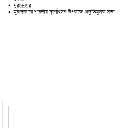
চৌদ্দগ্রাম
মুরাদনগর
নাঙ্গলকোট
মুরাদনগরে শারদীয় দূর্গোৎসব উপলক্ষে প্রস্তুতিমূলক সভা
মনোহরগঞ্জ
বরুড়া
লালমাই
দাউদকান্দি
চান্দিনা
মুরাদনগর
দেবিদ্বার
হোমনা
তিতাস
মেঘনা