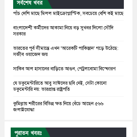
সর্বশেষ খবর
পাঁচ দেশি মাছে মিলল মাইক্রোপ্লাস্টিক, সবচেয়ে বেশি কই মাছে
বাংলাদেশী কর্মীদের আকামা নিয়ে বড় সুখবর দিলো সৌদি
সরকার
ভারতের পূর্ব সীমান্তে এখন ‘আরেকটি পাকিস্তান’ গড়ে উঠেছে:
সজীব ওয়াজেদ জয়
সাকিব আল হাসানের বাড়িতে আগুন, পেট্রলবোমা বিস্ফোরণ
যে ডকুমেন্টারিতে আবু সাঈদের ছবি নেই, সেটা কোনো
ডকুমেন্টারি নয়: ভারপ্রাপ্ত রাষ্ট্রপতি
কুমিল্লায় শরীরের বিভিন্ন ক্ষত নিয়ে বেঁচে আছেন ৫৬৬
জুলাইযোদ্ধা
তারেক রহমান ক্ষমতায় থাকবেন না, পতন শুরু হয়ে গেছে:
পাটওয়ারী
পুরাতন খবরঃ