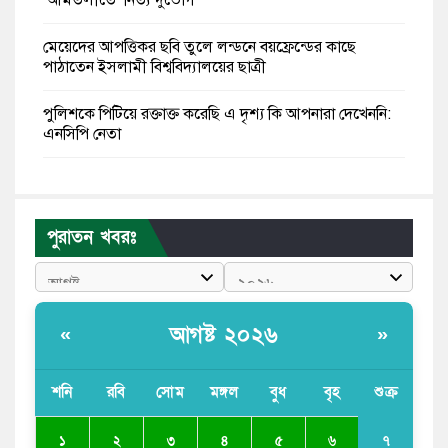
মেয়েদের আপত্তিকর ছবি তুলে লন্ডনে বয়ফ্রেন্ডের কাছে
পাঠাতেন ইসলামী বিশ্ববিদ্যালয়ের ছাত্রী
পুলিশকে পিটিয়ে রক্তাক্ত করেছি এ দৃশ্য কি আপনারা দেখেননি:
এনসিপি নেতা
পাঁচ দেশি মাছে মিলল মাইক্রোপ্লাস্টিক, সবচেয়ে বেশি কই মাছে
বাংলাদেশী কর্মীদের আকামা নিয়ে বড় সুখবর দিলো সৌদি
পুরাতন খবরঃ
সরকার
ভারতের পূর্ব সীমান্তে এখন ‘আরেকটি পাকিস্তান’ গড়ে উঠেছে:
সজীব ওয়াজেদ জয়
আগষ্ট ২০২৬
«
»
সাকিব আল হাসানের বাড়িতে আগুন, পেট্রলবোমা বিস্ফোরণ
শনি
রবি
সোম
মঙ্গল
বুধ
বৃহ
শুক্র
যে ডকুমেন্টারিতে আবু সাঈদের ছবি নেই, সেটা কোনো
ডকুমেন্টারি নয়: ভারপ্রাপ্ত রাষ্ট্রপতি
৭
১
২
৩
৪
৫
৬