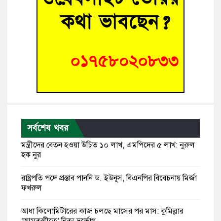
সর্বশেষ খবর
মন্ত্রীদের বেতন হওয়া উচিত ১০ লাখ, এমপিদের ৫ লাখ: নুরুল
হক নুর
রাষ্ট্রপতি পদে প্রস্তাব পাননি ড. ইউনূস, বিএনপির বিবেচনায় মির্জা
ফখরুল
আধা কিলোমিটারের কাজ চলছে মাসের পর মাস: কুমিল্লার
‘আমতলীতে’ নিত্য দুর্ভোগ