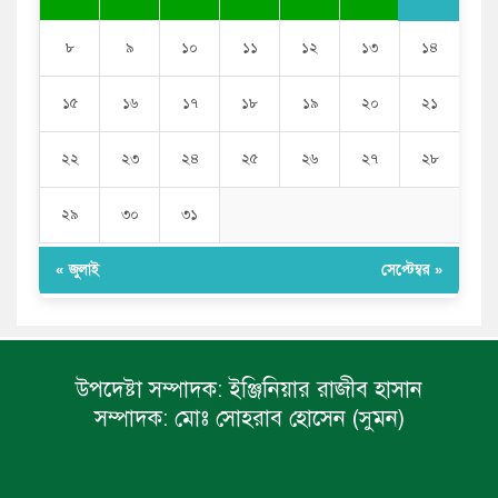
৮
৯
১০
১১
১২
১৩
১৪
১৫
১৬
১৭
১৮
১৯
২০
২১
২২
২৩
২৪
২৫
২৬
২৭
২৮
২৯
৩০
৩১
« জুলাই
সেপ্টেম্বর »
উপদেষ্টা সম্পাদক:
ইঞ্জিনিয়ার রাজীব হাসান
সম্পাদক:
মোঃ সোহরাব হোসেন (সুমন)