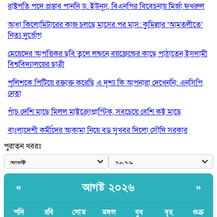
রাষ্ট্রপতি পদে প্রস্তাব পাননি ড. ইউনূস, বিএনপির বিবেচনায় মির্জা ফখরুল
আধা কিলোমিটারের কাজ চলছে মাসের পর মাস: কুমিল্লার ‘আমতলীতে’
নিত্য দুর্ভোগ
মেয়েদের আপত্তিকর ছবি তুলে লন্ডনে বয়ফ্রেন্ডের কাছে পাঠাতেন ইসলামী
বিশ্ববিদ্যালয়ের ছাত্রী
পুলিশকে পিটিয়ে রক্তাক্ত করেছি এ দৃশ্য কি আপনারা দেখেননি: এনসিপি
নেতা
পাঁচ দেশি মাছে মিলল মাইক্রোপ্লাস্টিক, সবচেয়ে বেশি কই মাছে
বাংলাদেশী কর্মীদের আকামা নিয়ে বড় সুখবর দিলো সৌদি সরকার
পুরাতন খবরঃ
ভারতের পূর্ব সীমান্তে এখন ‘আরেকটি পাকিস্তান’ গড়ে উঠেছে: সজীব
ওয়াজেদ জয়
সাকিব আল হাসানের বাড়িতে আগুন, পেট্রলবোমা বিস্ফোরণ
আগষ্ট ২০২৬
«
»
যে ডকুমেন্টারিতে আবু সাঈদের ছবি নেই, সেটা কোনো ডকুমেন্টারি নয়:
ভারপ্রাপ্ত রাষ্ট্রপতি
শনি
রবি
সোম
মঙ্গল
বুধ
বৃহ
শুক্র