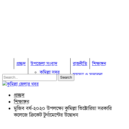
প্রচ্ছদ
উপজেলা সংবাদ
রাজনীতি
শিক্ষাঙ্গন
কুমিল্লা সদর
সমস্যা ও সম্ভাবনা
কুমিল্লা সদর দক্ষিণ
বুড়িচং
প্রবাস জীবন
কুমিল্লার কৃষি
ব্রাহ্মণপাড়া
প্রচ্ছদ
কুমিল্লা ভোটের হাওয়া
লাকসাম
শিক্ষাঙ্গন
চৌদ্দগ্রাম
অন্যান্য
মুজিব বর্ষ-২০২০ উপলক্ষ্যে কুমিল্লা ভিক্টোরিয়া সরকারি
নাঙ্গলকোট
কলেজে ক্রিকেট টুর্ণামেন্টের উদ্বোধন
আইন আদালত
মনোহরগঞ্জ
মতামত
বরুড়া
কুমিল্লার ঐতিহ্য