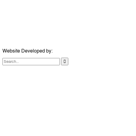
ইমেইল:
news@dailycomillanews.com
ঠিকানা:
১০৮ হোয়াইট চ্যাপেল রোড, লন্ডন ই১ ১ডিই
মোবাইল:
০৭৪১১৯৩৩২৬১
ইমেইল:
london@dailycomillanews.com
Website Developed by:
TechSmartBD.com