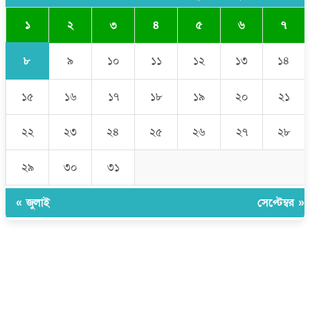
১
২
৩
৪
৫
৬
৭
৮
৯
১০
১১
১২
১৩
১৪
১৫
১৬
১৭
১৮
১৯
২০
২১
২২
২৩
২৪
২৫
২৬
২৭
২৮
২৯
৩০
৩১
« জুলাই
সেপ্টেম্বর »
উপদেষ্টা সম্পাদক:
ইঞ্জিনিয়ার রাজীব হাসান
সম্পাদক:
মোঃ সোহরাব হোসেন (সুমন)
ঠিকানা:
গোল্ডেন টাওয়ার, আমতলী, কুমিল্লা সদর, কুমিল্লা-৩৫০০
মোবাইল:
+৮৮০১৭১৭৯৬০০৯৭