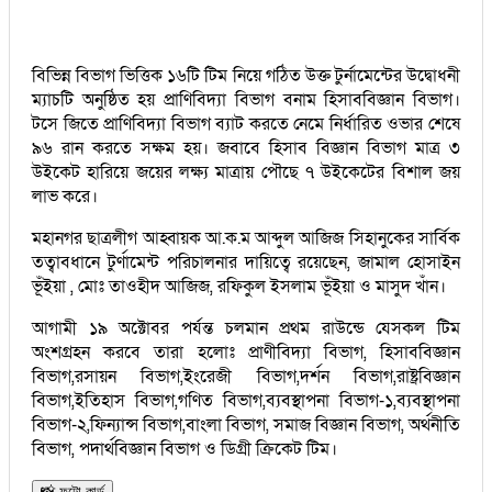
বিভিন্ন বিভাগ ভিত্তিক ১৬টি টিম নিয়ে গঠিত উক্ত টুর্নামেন্টের উদ্বোধনী
ম্যাচটি অনুষ্ঠিত হয় প্রাণিবিদ্যা বিভাগ বনাম হিসাববিজ্ঞান বিভাগ।
টসে জিতে প্রাণিবিদ্যা বিভাগ ব্যাট করতে নেমে নির্ধারিত ওভার শেষে
৯৬ রান করতে সক্ষম হয়। জবাবে হিসাব বিজ্ঞান বিভাগ মাত্র ৩
উইকেট হারিয়ে জয়ের লক্ষ্য মাত্রায় পৌছে ৭ উইকেটের বিশাল জয়
লাভ করে।
মহানগর ছাত্রলীগ আহ্বায়ক আ.ক.ম আব্দুল আজিজ সিহানুকের সার্বিক
তত্বাবধানে টুর্ণামেন্ট পরিচালনার দায়িত্বে রয়েছেন, জামাল হোসাইন
ভূঁইয়া , মোঃ তাওহীদ আজিজ, রফিকুল ইসলাম ভূঁইয়া ও মাসুদ খাঁন।
আগামী ১৯ অক্টোবর পর্যন্ত চলমান প্রথম রাউন্ডে যেসকল টিম
অংশগ্রহন করবে তারা হলোঃ প্রাণীবিদ্যা বিভাগ, হিসাববিজ্ঞান
বিভাগ,রসায়ন বিভাগ,ইংরেজী বিভাগ,দর্শন বিভাগ,রাষ্ট্রবিজ্ঞান
বিভাগ,ইতিহাস বিভাগ,গণিত বিভাগ,ব্যবস্থাপনা বিভাগ-১,ব্যবস্থাপনা
বিভাগ-২,ফিন্যান্স বিভাগ,বাংলা বিভাগ, সমাজ বিজ্ঞান বিভাগ, অর্থনীতি
বিভাগ, পদার্থবিজ্ঞান বিভাগ ও ডিগ্রী ক্রিকেট টিম।
📸 ফটো কার্ড