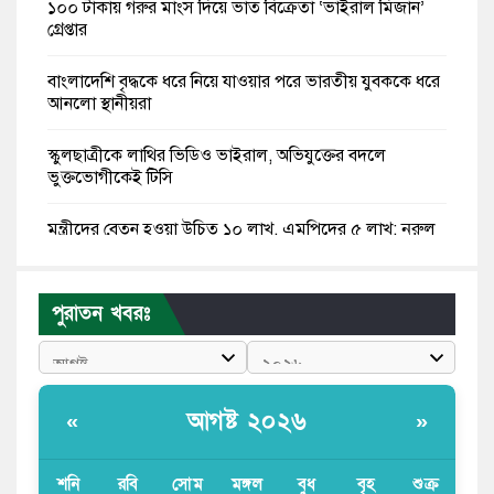
১০০ টাকায় গরুর মাংস দিয়ে ভাত বিক্রেতা ‘ভাইরাল মিজান’
গ্রেপ্তার
বাংলাদেশি বৃদ্ধকে ধরে নিয়ে যাওয়ার পরে ভারতীয় যুবককে ধরে
আনলো স্থানীয়রা
স্কুলছাত্রীকে লাথির ভিডিও ভাইরাল, অভিযুক্তের বদলে
ভুক্তভোগীকেই টিসি
মন্ত্রীদের বেতন হওয়া উচিত ১০ লাখ, এমপিদের ৫ লাখ: নুরুল
হক নুর
রাষ্ট্রপতি পদে প্রস্তাব পাননি ড. ইউনূস, বিএনপির বিবেচনায় মির্জা
পুরাতন খবরঃ
ফখরুল
আধা কিলোমিটারের কাজ চলছে মাসের পর মাস: কুমিল্লার
‘আমতলীতে’ নিত্য দুর্ভোগ
আগষ্ট ২০২৬
«
»
মেয়েদের আপত্তিকর ছবি তুলে লন্ডনে বয়ফ্রেন্ডের কাছে
পাঠাতেন ইসলামী বিশ্ববিদ্যালয়ের ছাত্রী
শনি
রবি
সোম
মঙ্গল
বুধ
বৃহ
শুক্র