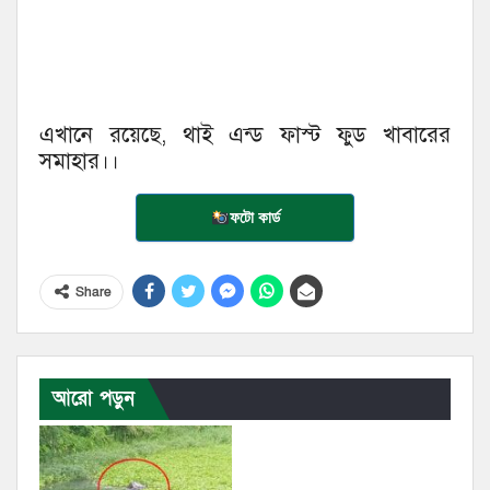
এখানে রয়েছে, থাই এন্ড ফাস্ট ফুড খাবারের
সমাহার।।
ফটো কার্ড
Share
আরো পড়ুন