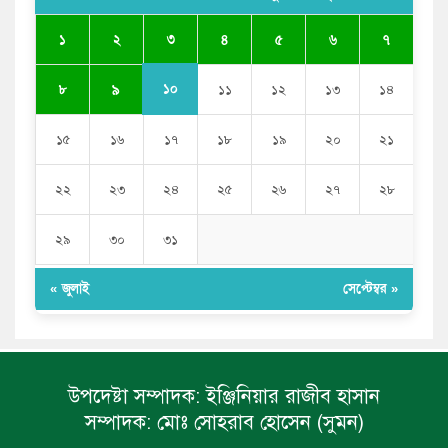
পুলিশকে পিটিয়ে রক্তাক্ত করেছি এ দৃশ্য কি আপনারা দেখেননি:
৩
১
২
৪
৫
৬
৭
এনসিপি নেতা
১০
৮
৯
১১
১২
১৩
১৪
১৫
১৬
১৭
১৮
১৯
২০
২১
২২
২৩
২৪
২৫
২৬
২৭
২৮
২৯
৩০
৩১
« জুলাই
সেপ্টেম্বর »
উপদেষ্টা সম্পাদক:
ইঞ্জিনিয়ার রাজীব হাসান
সম্পাদক:
মোঃ সোহরাব হোসেন (সুমন)