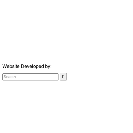
ঠিকানা:
গোল্ডেন টাওয়ার, আমতলী, কুমিল্লা সদর, কুমিল্লা-৩৫০০
মোবাইল:
+৮৮০১৭১৭৯৬০০৯৭
ইমেইল:
news@dailycomillanews.com
ঠিকানা:
১০৮ হোয়াইট চ্যাপেল রোড, লন্ডন ই১ ১ডিই
মোবাইল:
০৭৪১১৯৩৩২৬১
ইমেইল:
london@dailycomillanews.com
Website Developed by:
TechSmartBD.com