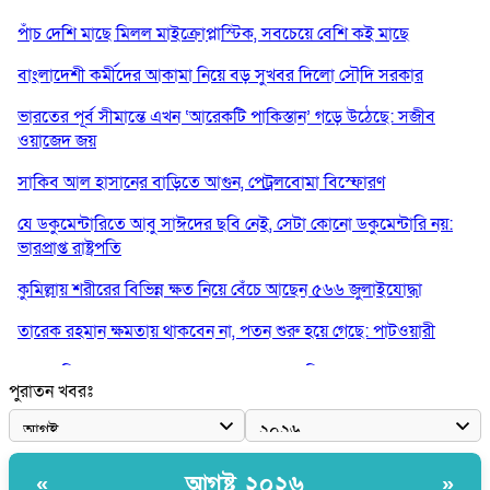
পাঁচ দেশি মাছে মিলল মাইক্রোপ্লাস্টিক, সবচেয়ে বেশি কই মাছে
বাংলাদেশী কর্মীদের আকামা নিয়ে বড় সুখবর দিলো সৌদি সরকার
ভারতের পূর্ব সীমান্তে এখন ‘আরেকটি পাকিস্তান’ গড়ে উঠেছে: সজীব
ওয়াজেদ জয়
সাকিব আল হাসানের বাড়িতে আগুন, পেট্রলবোমা বিস্ফোরণ
যে ডকুমেন্টারিতে আবু সাঈদের ছবি নেই, সেটা কোনো ডকুমেন্টারি নয়:
ভারপ্রাপ্ত রাষ্ট্রপতি
কুমিল্লায় শরীরের বিভিন্ন ক্ষত নিয়ে বেঁচে আছেন ৫৬৬ জুলাইযোদ্ধা
তারেক রহমান ক্ষমতায় থাকবেন না, পতন শুরু হয়ে গেছে: পাটওয়ারী
শেখ হাসিনাকে আর রাখতে চাচ্ছে না ভারত: আসিফ মাহমুদ
পুরাতন খবরঃ
জুলাই কোনো শ্রেণি বা গোষ্ঠীর নয়, এটি সর্বস্তরের মানুষের: ড. ইউনূস
আলিয়া মাদ্রাসায় ছাত্রদল-শিবির সংঘর্ষ, হাতে পাইপ মাথায় হেলমেট পড়ে
মাঠে যুবদল নেতা নয়ন
আগষ্ট ২০২৬
«
»