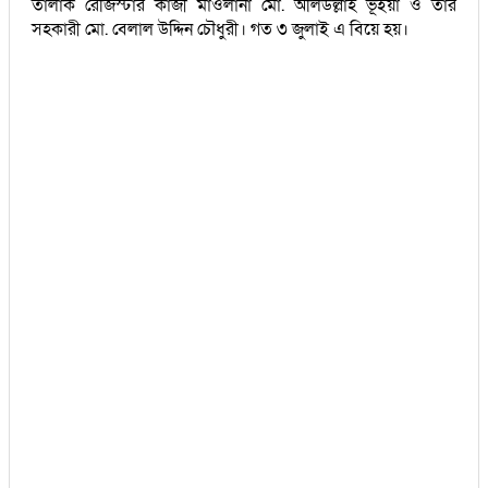
তালাক রেজিস্টার কাজী মাওলানা মো. অলিউল্লাহ ভূঁইয়া ও তার
সহকারী মো. বেলাল উদ্দিন চৌধুরী। গত ৩ জুলাই এ বিয়ে হয়।