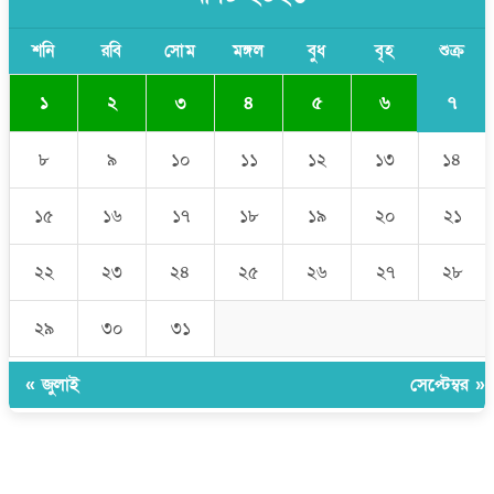
শনি
রবি
সোম
মঙ্গল
বুধ
বৃহ
শুক্র
৭
১
২
৩
৪
৫
৬
৮
৯
১০
১১
১২
১৩
১৪
১৫
১৬
১৭
১৮
১৯
২০
২১
২২
২৩
২৪
২৫
২৬
২৭
২৮
২৯
৩০
৩১
« জুলাই
সেপ্টেম্বর »
উপদেষ্টা সম্পাদক:
ইঞ্জিনিয়ার রাজীব হাসান
সম্পাদক:
মোঃ সোহরাব হোসেন (সুমন)