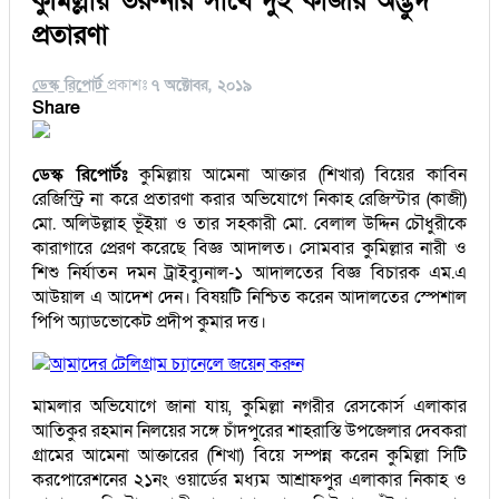
কুমিল্লায় তরুনীর সাথে দুই কাজীর অদ্ভুদ
প্রতারণা
ডেস্ক রিপোর্ট
প্রকাশঃ
৭ অক্টোবর, ২০১৯
Share
ডেস্ক রিপোর্টঃ
কুমিল্লায় আমেনা আক্তার (শিখার) বিয়ের কাবিন
রেজিস্ট্রি না করে প্রতারণা করার অভিযোগে নিকাহ রেজিস্টার (কাজী)
মো. অলিউল্লাহ ভূঁইয়া ও তার সহকারী মো. বেলাল উদ্দিন চৌধুরীকে
কারাগারে প্রেরণ করেছে বিজ্ঞ আদালত। সোমবার কুমিল্লার নারী ও
শিশু নির্যাতন দমন ট্রাইব্যুনাল-১ আদালতের বিজ্ঞ বিচারক এম.এ
আউয়াল এ আদেশ দেন। বিষয়টি নিশ্চিত করেন আদালতের স্পেশাল
পিপি অ্যাডভোকেট প্রদীপ কুমার দত্ত।
আমাদের টেলিগ্রাম চ্যানেলে জয়েন করুন
মামলার অভিযোগে জানা যায়, কুমিল্লা নগরীর রেসকোর্স এলাকার
আতিকুর রহমান নিলয়ের সঙ্গে চাঁদপুরের শাহরাস্তি উপজেলার দেবকরা
গ্রামের আমেনা আক্তারের (শিখা) বিয়ে সম্পন্ন করেন কুমিল্লা সিটি
করপোরেশনের ২১নং ওয়ার্ডের মধ্যম আশ্রাফপুর এলাকার নিকাহ ও