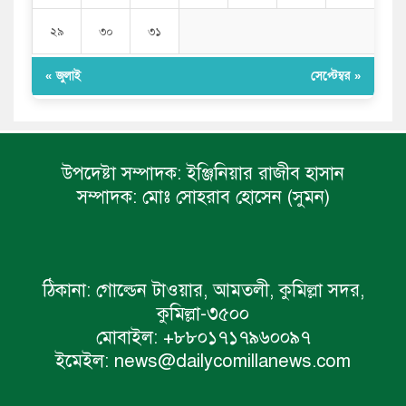
২৯
৩০
৩১
« জুলাই
সেপ্টেম্বর »
উপদেষ্টা সম্পাদক:
ইঞ্জিনিয়ার রাজীব হাসান
সম্পাদক:
মোঃ সোহরাব হোসেন (সুমন)
ঠিকানা:
গোল্ডেন টাওয়ার, আমতলী, কুমিল্লা সদর,
কুমিল্লা-৩৫০০
মোবাইল:
+৮৮০১৭১৭৯৬০০৯৭
ইমেইল:
news@dailycomillanews.com