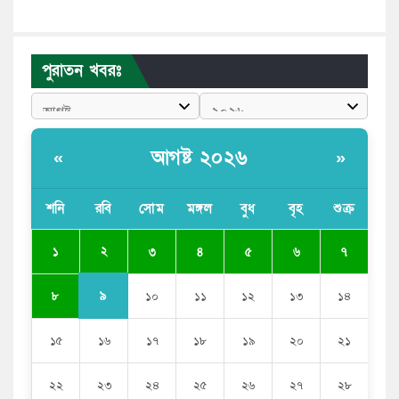
মেয়েদের আপত্তিকর ছবি তুলে লন্ডনে বয়ফ্রেন্ডের কাছে
পাঠাতেন ইসলামী বিশ্ববিদ্যালয়ের ছাত্রী
পুরাতন খবরঃ
পুলিশকে পিটিয়ে রক্তাক্ত করেছি এ দৃশ্য কি আপনারা দেখেননি:
এনসিপি নেতা
পাঁচ দেশি মাছে মিলল মাইক্রোপ্লাস্টিক, সবচেয়ে বেশি কই মাছে
আগষ্ট ২০২৬
«
»
বাংলাদেশী কর্মীদের আকামা নিয়ে বড় সুখবর দিলো সৌদি
সরকার
শনি
রবি
সোম
মঙ্গল
বুধ
বৃহ
শুক্র
ভারতের পূর্ব সীমান্তে এখন ‘আরেকটি পাকিস্তান’ গড়ে উঠেছে:
২
১
৩
৪
৫
৬
৭
সজীব ওয়াজেদ জয়
৯
৮
১০
১১
১২
১৩
১৪
১৫
১৬
১৭
১৮
১৯
২০
২১
২২
২৩
২৪
২৫
২৬
২৭
২৮