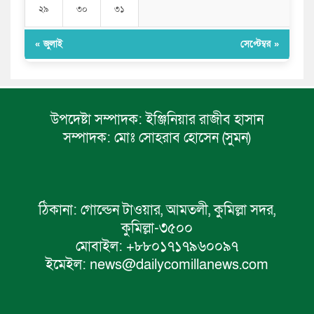
২৯
৩০
৩১
« জুলাই
সেপ্টেম্বর »
উপদেষ্টা সম্পাদক:
ইঞ্জিনিয়ার রাজীব হাসান
সম্পাদক:
মোঃ সোহরাব হোসেন (সুমন)
ঠিকানা:
গোল্ডেন টাওয়ার, আমতলী, কুমিল্লা সদর,
কুমিল্লা-৩৫০০
মোবাইল:
+৮৮০১৭১৭৯৬০০৯৭
ইমেইল:
news@dailycomillanews.com