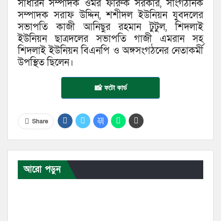
সাধারন সম্পাদক ওমর ফারুক সরকার, সাংগঠনিক
সম্পাদক সরাফ উদ্দিন, শশীদল ইউনিয়ন যুবদলের
সভাপতি কাজী আনিছুর রহমান টুটুল, শিদলাই
ইউনিয়ন ছাত্রদলের সভাপতি গাজী এমরান সহ
শিদলাই ইউনিয়ন বিএনপি ও অঙ্গসংগঠনের নেতাকর্মী
উপস্থিত ছিলেন।
📸 ফটো কার্ড
Share
আরো পড়ুন