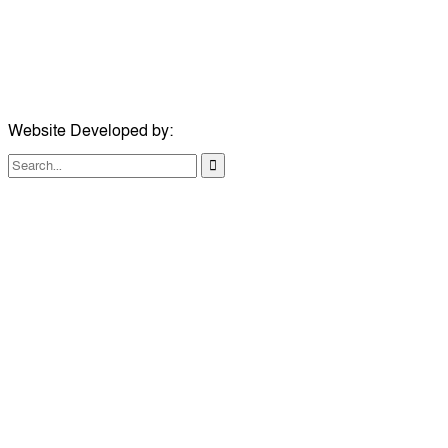
ঠিকানা:
১০৮ হোয়াইট চ্যাপেল রোড, লন্ডন ই১ ১ডিই
মোবাইল:
০৭৪১১৯৩৩২৬১
ইমেইল:
london@dailycomillanews.com
Website Developed by:
TechSmartBD.com