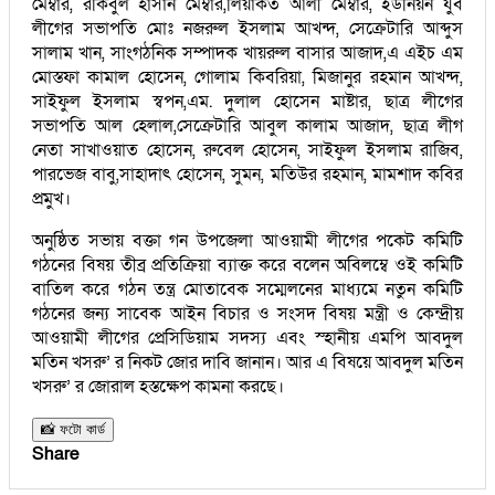
মেম্বার, রকিবুল হাসান মেম্বার,লিয়াকত আলী মেম্বার, ইউনিয়ন যুব
লীগের সভাপতি মোঃ নজরুল ইসলাম আখন্দ, সেক্রেটারি আব্দুস
সালাম খান, সাংগঠনিক সম্পাদক খায়রুল বাসার আজাদ,এ এইচ এম
মোস্তফা কামাল হোসেন, গোলাম কিবরিয়া, মিজানুর রহমান আখন্দ,
সাইফুল ইসলাম স্বপন,এম. দুলাল হোসেন মাষ্টার, ছাত্র লীগের
সভাপতি আল হেলাল,সেক্রেটারি আবুল কালাম আজাদ, ছাত্র লীগ
নেতা সাখাওয়াত হোসেন, রুবেল হোসেন, সাইফুল ইসলাম রাজিব,
পারভেজ বাবু,সাহাদাৎ হোসেন, সুমন, মতিউর রহমান, মামশাদ কবির
প্রমুখ।
অনুষ্ঠিত সভায় বক্তা গন উপজেলা আওয়ামী লীগের পকেট কমিটি
গঠনের বিষয় তীব্র প্রতিক্রিয়া ব্যাক্ত করে বলেন অবিলম্বে ওই কমিটি
বাতিল করে গঠন তন্ত্র মোতাবেক সম্মেলনের মাধ্যমে নতুন কমিটি
গঠনের জন্য সাবেক আইন বিচার ও সংসদ বিষয় মন্ত্রী ও কেন্দ্রীয়
আওয়ামী লীগের প্রেসিডিয়াম সদস্য এবং স্হানীয় এমপি আবদুল
মতিন খসরু’ র নিকট জোর দাবি জানান। আর এ বিষয়ে আবদুল মতিন
খসরু’ র জোরাল হস্তক্ষেপ কামনা করছে।
📸 ফটো কার্ড
Share