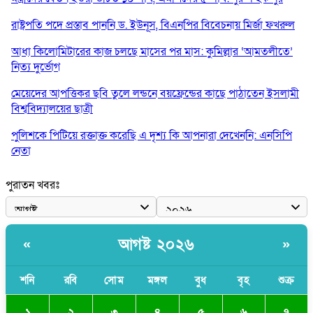
রাষ্ট্রপতি পদে প্রস্তাব পাননি ড. ইউনূস, বিএনপির বিবেচনায় মির্জা ফখরুল
আধা কিলোমিটারের কাজ চলছে মাসের পর মাস: কুমিল্লার ‘আমতলীতে’
নিত্য দুর্ভোগ
মেয়েদের আপত্তিকর ছবি তুলে লন্ডনে বয়ফ্রেন্ডের কাছে পাঠাতেন ইসলামী
বিশ্ববিদ্যালয়ের ছাত্রী
পুলিশকে পিটিয়ে রক্তাক্ত করেছি এ দৃশ্য কি আপনারা দেখেননি: এনসিপি
নেতা
পাঁচ দেশি মাছে মিলল মাইক্রোপ্লাস্টিক, সবচেয়ে বেশি কই মাছে
পুরাতন খবরঃ
বাংলাদেশী কর্মীদের আকামা নিয়ে বড় সুখবর দিলো সৌদি সরকার
ভারতের পূর্ব সীমান্তে এখন ‘আরেকটি পাকিস্তান’ গড়ে উঠেছে: সজীব
আগষ্ট ২০২৬
«
»
ওয়াজেদ জয়
সাকিব আল হাসানের বাড়িতে আগুন, পেট্রলবোমা বিস্ফোরণ
শনি
রবি
সোম
মঙ্গল
বুধ
বৃহ
শুক্র
১
২
৩
৪
৫
৬
৭