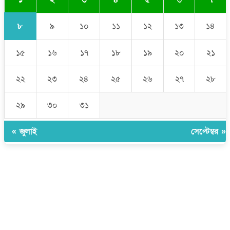
৮
৯
১০
১১
১২
১৩
১৪
১৫
১৬
১৭
১৮
১৯
২০
২১
২২
২৩
২৪
২৫
২৬
২৭
২৮
২৯
৩০
৩১
« জুলাই
সেপ্টেম্বর »
উপদেষ্টা সম্পাদক:
ইঞ্জিনিয়ার রাজীব হাসান
সম্পাদক:
মোঃ সোহরাব হোসেন (সুমন)
ঠিকানা:
গোল্ডেন টাওয়ার, আমতলী, কুমিল্লা সদর, কুমিল্লা-৩৫০০
মোবাইল:
+৮৮০১৭১৭৯৬০০৯৭
ইমেইল:
news@dailycomillanews.com