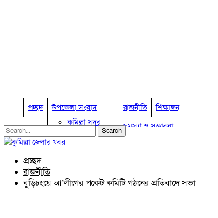
প্রচ্ছদ
উপজেলা সংবাদ
রাজনীতি
শিক্ষাঙ্গন
কুমিল্লা সদর
সমস্যা ও সম্ভাবনা
কুমিল্লা সদর দক্ষিণ
বুড়িচং
প্রবাস জীবন
কুমিল্লার কৃষি
ব্রাহ্মণপাড়া
প্রচ্ছদ
কুমিল্লা ভোটের হাওয়া
লাকসাম
রাজনীতি
চৌদ্দগ্রাম
অন্যান্য
বুড়িচংয়ে আ’লীগের পকেট কমিটি গঠনের প্রতিবাদে সভা
নাঙ্গলকোট
আইন আদালত
মনোহরগঞ্জ
মতামত
বরুড়া
কুমিল্লার ঐতিহ্য