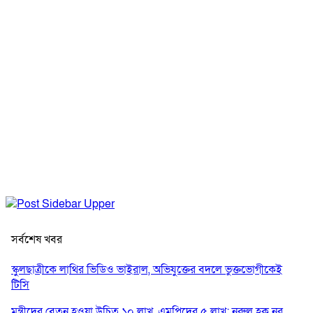
সর্বশেষ খবর
স্কুলছাত্রীকে লাথির ভিডিও ভাইরাল, অভিযুক্তের বদলে ভুক্তভোগীকেই
টিসি
মন্ত্রীদের বেতন হওয়া উচিত ১০ লাখ, এমপিদের ৫ লাখ: নুরুল হক নুর