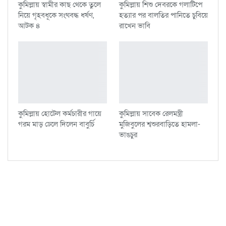
কুমিল্লায় স্বামীর কাছ থেকে তুলে
কুমিল্লায় শিশু দেবরকে গলাটিপে
নিয়ে গৃহবধূকে সংঘবদ্ধ ধর্ষণ,
হত্যার পর বালতির পানিতে চুবিয়ে
আটক ৪
রাখেন ভাবি
কুমিল্লায় হোটেল কর্মচারীর গায়ে
কুমিল্লায় সাবেক রেলমন্ত্রী
গরম মাড় ঢেলে দিলেন বাবুর্চি
মুজিবুলের শ্বশুরবাড়িতে হামলা-
ভাঙচুর