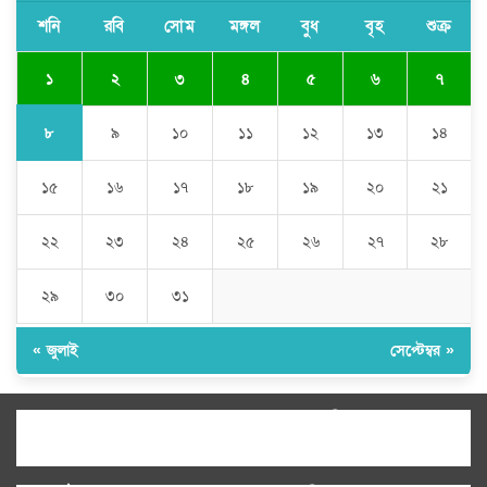
সাকিব আল হাসানের বাড়িতে আগুন, পেট্রলবোমা বিস্ফোরণ
শনি
রবি
সোম
মঙ্গল
বুধ
বৃহ
শুক্র
১
২
৩
৪
৫
৬
৭
৮
৯
১০
১১
১২
১৩
১৪
১৫
১৬
১৭
১৮
১৯
২০
২১
২২
২৩
২৪
২৫
২৬
২৭
২৮
২৯
৩০
৩১
« জুলাই
সেপ্টেম্বর »
উপদেষ্টা সম্পাদক:
ইঞ্জিনিয়ার রাজীব হাসান
সম্পাদক:
মোঃ সোহরাব হোসেন (সুমন)