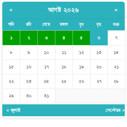
আলিয়া মাদ্রাসায় ছাত্রদল-শিবির সংঘর্ষ, হাতে পাইপ মাথায় হেলমেট পড়ে
মাঠে যুবদল নেতা নয়ন
আগষ্ট ২০২৬
«
»
শনি
রবি
সোম
মঙ্গল
বুধ
বৃহ
শুক্র
৬
১
২
৩
৪
৫
৭
৮
৯
১০
১১
১২
১৩
১৪
১৫
১৬
১৭
১৮
১৯
২০
২১
২২
২৩
২৪
২৫
২৬
২৭
২৮
২৯
৩০
৩১
« জুলাই
সেপ্টেম্বর »