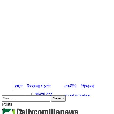
প্রচ্ছদ
উপজেলা সংবাদ
রাজনীতি
শিক্ষাঙ্গন
কুমিল্লা সদর
সমস্যা ও সম্ভাবনা
কুমিল্লা সদর দক্ষিণ
Posts
বুড়িচং
প্রবাস জীবন
কুমিল্লার কৃষি
Categories
ব্রাহ্মণপাড়া