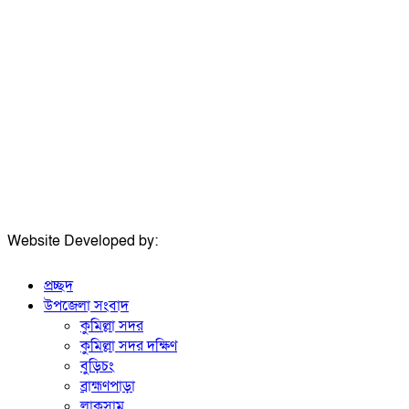
উপদেষ্টা সম্পাদক:
ইঞ্জিনিয়ার রাজীব হাসান
সম্পাদক:
মোঃ সোহরাব হোসেন (সুমন)
ঠিকানা:
গোল্ডেন টাওয়ার, আমতলী, কুমিল্লা সদর, কুমিল্লা-৩৫০০
মোবাইল:
+৮৮০১৭১৭৯৬০০৯৭
ইমেইল:
news@dailycomillanews.com
ঠিকানা:
১০৮ হোয়াইট চ্যাপেল রোড, লন্ডন ই১ ১ডিই
মোবাইল:
০৭৪১১৯৩৩২৬১
ইমেইল:
london@dailycomillanews.com
Website Developed by:
TechSmartBD.com
প্রচ্ছদ
উপজেলা সংবাদ
কুমিল্লা সদর
কুমিল্লা সদর দক্ষিণ
বুড়িচং
ব্রাহ্মণপাড়া
লাকসাম