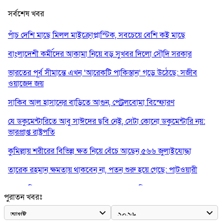
সর্বশেষ খবর
পাঁচ দেশি মাছে মিলল মাইক্রোপ্লাস্টিক, সবচেয়ে বেশি কই মাছে
বাংলাদেশী কর্মীদের আকামা নিয়ে বড় সুখবর দিলো সৌদি সরকার
ভারতের পূর্ব সীমান্তে এখন ‘আরেকটি পাকিস্তান’ গড়ে উঠেছে: সজীব
ওয়াজেদ জয়
সাকিব আল হাসানের বাড়িতে আগুন, পেট্রলবোমা বিস্ফোরণ
যে ডকুমেন্টারিতে আবু সাঈদের ছবি নেই, সেটা কোনো ডকুমেন্টারি নয়:
ভারপ্রাপ্ত রাষ্ট্রপতি
কুমিল্লায় শরীরের বিভিন্ন ক্ষত নিয়ে বেঁচে আছেন ৫৬৬ জুলাইযোদ্ধা
তারেক রহমান ক্ষমতায় থাকবেন না, পতন শুরু হয়ে গেছে: পাটওয়ারী
শেখ হাসিনাকে আর রাখতে চাচ্ছে না ভারত: আসিফ মাহমুদ
পুরাতন খবরঃ
জুলাই কোনো শ্রেণি বা গোষ্ঠীর নয়, এটি সর্বস্তরের মানুষের: ড. ইউনূস