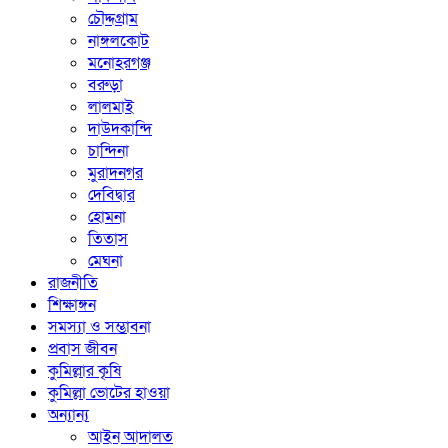
চৌদ্দগ্রাম
নাঙ্গলকোট
মনোহরগঞ্জ
বরুড়া
লালমাই
দাউদকান্দি
চান্দিনা
মুরাদনগর
দেবিদ্বার
হোমনা
তিতাস
মেঘনা
রাজনীতি
শিক্ষাঙ্গন
সমস্যা ও সম্ভাবনা
প্রবাস জীবন
কুমিল্লার কৃষি
কুমিল্লা ভোটের হাওয়া
অন্যান্য
আইন আদালত