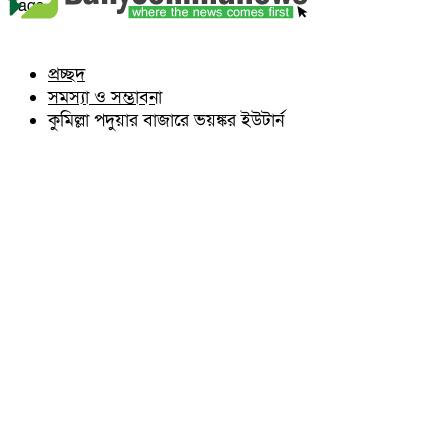
কুমিল্লা ভোটের হাওয়া
Tags
লাকসাম
চৌদ্দগ্রাম
অন্যান্য
নাঙ্গলকোট
আইন আদালত
প্রচ্ছদ
মনোহরগঞ্জ
মতামত
সমস্যা ও সম্ভাবনা
বরুড়া
কুমিল্লার ঐতিহ্য
লালমাই
কুমিল্লা পদুয়ার বাজারে ভয়ঙ্কর ইউটার্ন
বিখ্যাত ব্যাক্তিত্ব
দাউদকান্দি
কুমিল্লা বিভাগ চাই
চান্দিনা
কুমিল্লা ভিক্টোরিয়ানস্
মুরাদনগর
দেবিদ্বার
হোমনা
তিতাস
মেঘনা