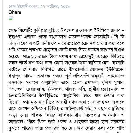
ডেস্ক রিপোর্ট
প্রকাশঃ
২২ অক্টোবর, ২০১৯
Share
ডেস্ক রিপোর্টঃ
কুমিল্লার বুড়িচং উপজেলার ষোলনল ইউপির ভরাসার –
ইছাপুরা এলাকা থেকে বাংলাদেশ ডেভেলপমেন্ট সোসাইটি ( বি ডি
এস) নামের একটি এনজিওর নামে প্রতারক চক্র ঋণ দেয়ার কথা বলে
৬টি গ্রামের শতশত গ্রাহকের কোটি টাকা নিয়ে রাতের আধারে উধাও
হয়েছে। মাত্র ১০ হাজার টাকা সঞ্চয় জামা রেখে দুই বছরেরর কিস্তিতে
সহজ শর্তে ঋণ কথা বলে মোটা অংকের টাকা হাতিয়ে নেয়। ঘটনাটি
ঘটেছে সোমবার দিবাগত রাতে উপজেলার ষোলনল ইউনিয়নের
ইছাপুরা গ্রামে। প্রতারক চক্রের পূর্ব প্রতিশ্রুতি অনুযায়ী, গ্রাহকদের
মঙ্গলবার সকালে আনুষ্ঠানিক ভাবে জেলা প্রশাসক, পুলিশ সুপার,
উপজেলা চেয়ারম্যান, ইউএনও, থানার ওসি, স্থানীয় চেয়ারম্যান ও
জনপ্রতিনিধিদের উপস্থিতিতে আনুষ্ঠানিক ভাবে ঋণ দেয়ার কথা
ছিলো। কথা মত ঋণ নিতে আগ্রহী সঞ্চয় জমা দেয়া গ্রাহকরা সকালে
এসে দেখেন অফিসের বিল্ডিং এ সাইনবোর্ড নেই ৫ বছরের চুক্তিতে
ভাড়া নেয়া শফিক মিয়ার মালিকানাধীন নিচতলার অফিসটি ও
তালাবদ্ধ। ধিরে ধিরে নারী পুরুষ ও গ্রাহকরা জড়ো হলে সকলেই
বুঝতে পারেন তারা প্রতারিত হয়েছে। ঋণ দেয়ার কথা বলে প্রতি