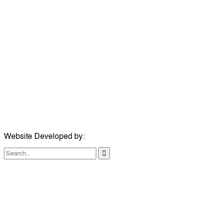
উপদেষ্টা সম্পাদক:
ইঞ্জিনিয়ার রাজীব হাসান
সম্পাদক:
মোঃ সোহরাব হোসেন (সুমন)
ঠিকানা:
গোল্ডেন টাওয়ার, আমতলী, কুমিল্লা সদর, কুমিল্লা-৩৫০০
মোবাইল:
+৮৮০১৭১৭৯৬০০৯৭
ইমেইল:
news@dailycomillanews.com
ঠিকানা:
১০৮ হোয়াইট চ্যাপেল রোড, লন্ডন ই১ ১ডিই
মোবাইল:
০৭৪১১৯৩৩২৬১
ইমেইল:
london@dailycomillanews.com
Website Developed by:
TechSmartBD.com