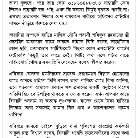
তালা ঝুলছে। পরে তার ফোন ০১৮৬০৪৮৮৬৮৪ নাম্বারটি ফোন
দিলেও নাম্বারটি বন্ধ পাই, এখন কি করবো কিছুই বুঝতে পারছি না।
এসময় প্রতারণার শিকার বেশ কয়কজন নারীকে অফিসের গেইটের
সামনে দাঁড়িয়ে কাঁদতে দেখা যায়।
ভারাটিয়া সম্পর্কে বাড়ির মালিক সৌদি প্রবাসী শফিকুর রহমানের স্ত্রী
জেসমিন আক্তারের কাছে জানতে চাইলে তিনি বলেন, ভাড়াটিয়ার
কোন ছবি, চেয়ারম্যান সার্টিফিকেট কিংবা কোন এনআইডি কার্ডের
ফটোকপি কিছুই তার কাছে নেই। মিটিং কথা বলে গভীর রাতে
সাইনবোর্ড খোলার সময় তিনি দেখেছেন বলেও স্বীকার করেন।
এবিষয়ে ষোলনল ইউনিয়নের সাবেক চেয়ারম্যান বিল্লাল হোসেনের
কাছে জানতে চাইলে তিনি বলেন, তারা পালিয়ে গেছে কিনা জানিনা,
তবে গতকাল আমাকে একজন ঋণ প্রদানের একটি অনুষ্ঠানে বিশেষ
অতিথি হিসেবে উপস্থিত থাকতে দাওয়াত করেন। এখন আপনার কাছে
বিষয়টি শুনলাম যা অত্যন্ত দুঃখজনক। যাদের থেকে টাকা হাতিয়ে
নিয়েছে তারা সকলেই আমার নিজ গ্রাম ও আশেপাশের গ্রামের
বাসিন্দা।
এবিষয়ে জানতে চাইলে বুড়িচং থানা পুলিশের ভারপ্রাপ্ত কর্মকর্তা
আকুল চন্দ্র বিশ্বাস বলেন, বিষয়টি শুনেছি ভুক্তভোগীদের সাথে কথা