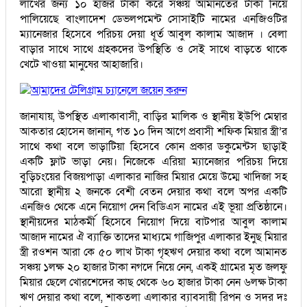
লাখের জন্য ১০ হাজর টাকা করে সঞ্চয় আমানতের টাকা নিয়ে
পালিয়েছে বাংলাদেশ ডেভলপমেন্ট সোসাইটি নামের এনজিওটির
ম্যানেজার হিসেবে পরিচয় দেয়া ধূর্ত আবুল কালাম আজাদ । বেলা
বাড়ার সাথে সাথে গ্রহকদের উপস্থিতি ও সেই সাথে বাড়তে থাকে
খেটে খাওয়া মানুষের আহাজারি।
আমাদের টেলিগ্রাম চ্যানেলে জয়েন করুন
জানাযায়, উপস্থিত এলাকাবাসী, বাড়ির মালিক ও স্থানীয় ইউপি মেম্বার
আকতার হোসেন জানান, গত ১০ দিন আগে প্রবাসী শফিক মিয়ার স্ত্রী’র
সাথে কথা বলে ভাড়াটিয়া হিসেবে কোন প্রকার ডকুমেন্টস ছাড়াই
একটি ফ্লাট ভাড়া নেয়। নিজেকে এরিয়া ম্যানেজার পরিচয় দিয়ে
বুড়িচংয়ের বিজয়পাড়া এলাকার নাজির মিয়ার মেয়ে উম্মে খাদিজা সহ
আরো স্থানীয় ২ জনকে বেশী বেতন দেয়ার কথা বলে অপর একটি
এনজিও থেকে এনে নিয়োগ দেন বিডিএস নামের এই ভূয়া প্রতিষ্ঠানে।
স্থানীয়দের মাঠকর্মী হিসেবে নিয়োগ দিয়ে বাটপার আবুল কালাম
আজাদ নামের ঐ ব্যাক্তি তাদের মাধ্যমে গাজিপুর এলাকার ইনুছ মিয়ার
স্ত্রী রওশন আরা কে ৫০ লাখ টাকা গৃহঋণ দেয়ার কথা বলে আমানত
সঞ্চয় ১লক্ষ ২০ হাজার টাকা নগদে নিয়ে নেন, একই গ্রামের মৃত জলফু
মিয়ার ছেলে খোরশেদের কাছ থেকে ৬০ হাজার টাকা নেন ৬লক্ষ টাকা
ঋণ দেয়ার কথা বলে, শাকতলা এলাকার ব্যাবসায়ী রিপন ও সদর দঃ