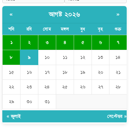
পাঁচ দেশি মাছে মিলল মাইক্রোপ্লাস্টিক, সবচেয়ে বেশি কই মাছে
আগষ্ট ২০২৬
«
»
বাংলাদেশী কর্মীদের আকামা নিয়ে বড় সুখবর দিলো সৌদি সরকার
ভারতের পূর্ব সীমান্তে এখন ‘আরেকটি পাকিস্তান’ গড়ে উঠেছে: সজীব
শনি
রবি
সোম
মঙ্গল
বুধ
বৃহ
শুক্র
ওয়াজেদ জয়
২
১
৩
৪
৫
৬
৭
৯
৮
১০
১১
১২
১৩
১৪
১৫
১৬
১৭
১৮
১৯
২০
২১
২২
২৩
২৪
২৫
২৬
২৭
২৮
২৯
৩০
৩১
« জুলাই
সেপ্টেম্বর »