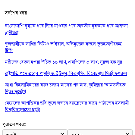
সর্বশেষ খবর
বাংলাদেশি বৃদ্ধকে ধরে নিয়ে যাওয়ার পরে ভারতীয় যুবককে ধরে আনলো
স্থানীয়রা
স্কুলছাত্রীকে লাথির ভিডিও ভাইরাল, অভিযুক্তের বদলে ভুক্তভোগীকেই
টিসি
মন্ত্রীদের বেতন হওয়া উচিত ১০ লাখ, এমপিদের ৫ লাখ: নুরুল হক নুর
রাষ্ট্রপতি পদে প্রস্তাব পাননি ড. ইউনূস, বিএনপির বিবেচনায় মির্জা ফখরুল
আধা কিলোমিটারের কাজ চলছে মাসের পর মাস: কুমিল্লার ‘আমতলীতে’
নিত্য দুর্ভোগ
মেয়েদের আপত্তিকর ছবি তুলে লন্ডনে বয়ফ্রেন্ডের কাছে পাঠাতেন ইসলামী
বিশ্ববিদ্যালয়ের ছাত্রী
পুলিশকে পিটিয়ে রক্তাক্ত করেছি এ দৃশ্য কি আপনারা দেখেননি: এনসিপি
পুরাতন খবরঃ
নেতা