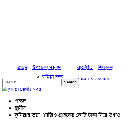
প্রচ্ছদ
উপজেলা সংবাদ
রাজনীতি
শিক্ষাঙ্গন
কুমিল্লা সদর
সমস্যা ও সম্ভাবনা
কুমিল্লা সদর দক্ষিণ
বুড়িচং
প্রবাস জীবন
কুমিল্লার কৃষি
ব্রাহ্মণপাড়া
প্রচ্ছদ
কুমিল্লা ভোটের হাওয়া
লাকসাম
স্থানীয়
চৌদ্দগ্রাম
অন্যান্য
কুমিল্লায় ভূয়া এনজিও গ্রাহকের কোটি টাকা নিয়ে উধাও!
নাঙ্গলকোট
আইন আদালত
মনোহরগঞ্জ
মতামত
বরুড়া
কুমিল্লার ঐতিহ্য