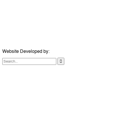
মোবাইল:
+৮৮০১৭১৭৯৬০০৯৭
ইমেইল:
news@dailycomillanews.com
ঠিকানা:
১০৮ হোয়াইট চ্যাপেল রোড, লন্ডন ই১ ১ডিই
মোবাইল:
০৭৪১১৯৩৩২৬১
ইমেইল:
london@dailycomillanews.com
Website Developed by:
TechSmartBD.com