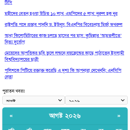
টিসি
মন্ত্রীদের বেতন হওয়া উচিত ১০ লাখ, এমপিদের ৫ লাখ: নুরুল হক নুর
রাষ্ট্রপতি পদে প্রস্তাব পাননি ড. ইউনূস, বিএনপির বিবেচনায় মির্জা ফখরুল
আধা কিলোমিটারের কাজ চলছে মাসের পর মাস: কুমিল্লার ‘আমতলীতে’
নিত্য দুর্ভোগ
মেয়েদের আপত্তিকর ছবি তুলে লন্ডনে বয়ফ্রেন্ডের কাছে পাঠাতেন ইসলামী
বিশ্ববিদ্যালয়ের ছাত্রী
পুলিশকে পিটিয়ে রক্তাক্ত করেছি এ দৃশ্য কি আপনারা দেখেননি: এনসিপি
নেতা
পাঁচ দেশি মাছে মিলল মাইক্রোপ্লাস্টিক, সবচেয়ে বেশি কই মাছে
পুরাতন খবরঃ
বাংলাদেশী কর্মীদের আকামা নিয়ে বড় সুখবর দিলো সৌদি সরকার
ভারতের পূর্ব সীমান্তে এখন ‘আরেকটি পাকিস্তান’ গড়ে উঠেছে: সজীব
আগষ্ট ২০২৬
«
»
ওয়াজেদ জয়
সাকিব আল হাসানের বাড়িতে আগুন, পেট্রলবোমা বিস্ফোরণ