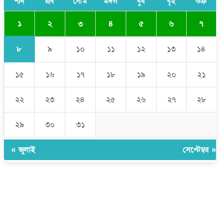
শনি
রবি
সোম
মঙ্গল
বুধ
বৃহ
শুক্র
১
২
৩
৪
৫
৬
৭
৮
৯
১০
১১
১২
১৩
১৪
১৫
১৬
১৭
১৮
১৯
২০
২১
২২
২৩
২৪
২৫
২৬
২৭
২৮
২৯
৩০
৩১
« জুলাই
সেপ্টেম্বর »
উপদেষ্টা সম্পাদক:
ইঞ্জিনিয়ার রাজীব হাসান
সম্পাদক:
মোঃ সোহরাব হোসেন (সুমন)
ঠিকানা:
গোল্ডেন টাওয়ার, আমতলী, কুমিল্লা সদর, কুমিল্লা-৩৫০০