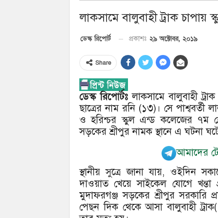
লাকসামে বালুবাহী ট্রাক চাপায় স্ক
২৯ অক্টোবর, ২০১৯
ডেস্ক রিপোর্ট
প্রকাশঃ
Share
ডেস্ক রিপোর্টঃ
লাকসামে বালুবাহী ট্রাক
ছাত্রের নাম রনি (১৩)। সে পাশ্ববর্ত
ও হরিশ্চর স্কুল এন্ড কলেজের ৭ম শ্
সড়কের শ্রীপুর নামক স্থানে এ ঘটনা ঘট
আমাদের টেল
স্থানীয় সুত্রে জানা যায়, ওইদিন সক
দাওয়াত খেয়ে সাইকেল যোগে খন্তা 
মুদাফরগঞ্জ সড়কের শ্রীপুর সরকারি প
পেছন দিক থেকে আসা বালুবাহী ট্রাক(