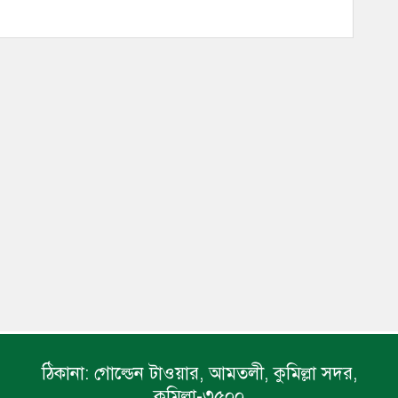
ঠিকানা:
গোল্ডেন টাওয়ার, আমতলী, কুমিল্লা সদর,
কুমিল্লা-৩৫০০