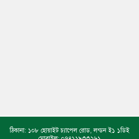
ঠিকানা:
১০৮ হোয়াইট চ্যাপেল রোড, লন্ডন ই১ ১ডিই
মোবাইল:
০৭৪১১৯৩৩২৬১