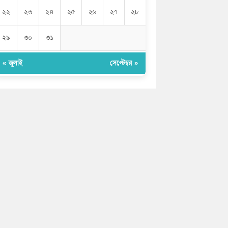
২২
২৩
২৪
২৫
২৬
২৭
২৮
২৯
৩০
৩১
« জুলাই
সেপ্টেম্বর »