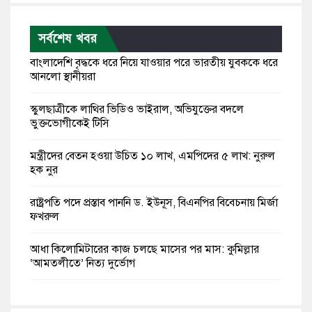
সর্বশেষ খবর
বাংলাদেশি বৃদ্ধকে ধরে নিয়ে যাওয়ার পরে ভারতীয় যুবককে ধরে
আনলো স্থানীয়রা
স্কুলছাত্রীকে লাথির ভিডিও ভাইরাল, অভিযুক্তের বদলে
ভুক্তভোগীকেই টিসি
মন্ত্রীদের বেতন হওয়া উচিত ১০ লাখ, এমপিদের ৫ লাখ: নুরুল
হক নুর
রাষ্ট্রপতি পদে প্রস্তাব পাননি ড. ইউনূস, বিএনপির বিবেচনায় মির্জা
ফখরুল
আধা কিলোমিটারের কাজ চলছে মাসের পর মাস: কুমিল্লার
‘আমতলীতে’ নিত্য দুর্ভোগ
মেয়েদের আপত্তিকর ছবি তুলে লন্ডনে বয়ফ্রেন্ডের কাছে
পাঠাতেন ইসলামী বিশ্ববিদ্যালয়ের ছাত্রী