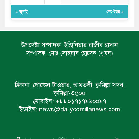
« জুলাই
সেপ্টেম্বর »
উপদেষ্টা সম্পাদক:
ইঞ্জিনিয়ার রাজীব হাসান
সম্পাদক:
মোঃ সোহরাব হোসেন (সুমন)
ঠিকানা:
গোল্ডেন টাওয়ার, আমতলী, কুমিল্লা সদর,
কুমিল্লা-৩৫০০
মোবাইল:
+৮৮০১৭১৭৯৬০০৯৭
ইমেইল:
news@dailycomillanews.com