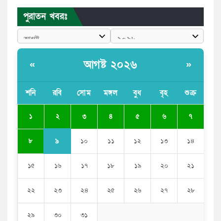
পুরাতন খবরঃ
পুলিশকে পিটিয়ে রক্তাক্ত করেছি এ দৃশ্য কি আপনারা দেখেননি:
এনসিপি নেতা
পাঁচ দেশি মাছে মিলল মাইক্রোপ্লাস্টিক, সবচেয়ে বেশি কই মাছে
আগষ্ট ২০২৬
«
»
বাংলাদেশী কর্মীদের আকামা নিয়ে বড় সুখবর দিলো সৌদি
সরকার
শনি
রবি
সোম
মঙ্গল
বুধ
বৃহ
শুক্র
ভারতের পূর্ব সীমান্তে এখন ‘আরেকটি পাকিস্তান’ গড়ে উঠেছে:
২
১
৩
৪
৫
৬
৭
সজীব ওয়াজেদ জয়
৯
৮
১০
১১
১২
১৩
১৪
১৫
১৬
১৭
১৮
১৯
২০
২১
২২
২৩
২৪
২৫
২৬
২৭
২৮
২৯
৩০
৩১