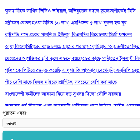
স্কুলছাত্রীকে লাথির ভিডিও ভাইরাল, অভিযুক্তের বদলে ভুক্তভোগীকেই টিসি
মন্ত্রীদের বেতন হওয়া উচিত ১০ লাখ, এমপিদের ৫ লাখ: নুরুল হক নুর
রাষ্ট্রপতি পদে প্রস্তাব পাননি ড. ইউনূস, বিএনপির বিবেচনায় মির্জা ফখরুল
আধা কিলোমিটারের কাজ চলছে মাসের পর মাস: কুমিল্লার ‘আমতলীতে’ নিত্য 
মেয়েদের আপত্তিকর ছবি তুলে লন্ডনে বয়ফ্রেন্ডের কাছে পাঠাতেন ইসলামী বিশ্ব
পুলিশকে পিটিয়ে রক্তাক্ত করেছি এ দৃশ্য কি আপনারা দেখেননি: এনসিপি নেত
পাঁচ দেশি মাছে মিলল মাইক্রোপ্লাস্টিক, সবচেয়ে বেশি কই মাছে
বাংলাদেশী কর্মীদের আকামা নিয়ে বড় সুখবর দিলো সৌদি সরকার
ভারতের পূর্ব সীমান্তে এখন ‘আরেকটি পাকিস্তান’ গড়ে উঠেছে: সজীব ওয়াজে
পুরাতন খবরঃ
সাকিব আল হাসানের বাড়িতে আগুন, পেট্রলবোমা বিস্ফোরণ
«