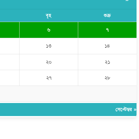
বৃহ
শুক্র
৬
৭
১৩
১৪
২০
২১
২৭
২৮
সেপ্টেম্বর »