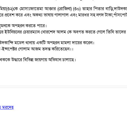
মিয়া(৩২)কে মোসাঃফাতেমা আক্তার (রোজিনা) (৩০) তাহার পিতার বাড়ি,দাউদ
ে প্রবেশ করে এবং অকথ্য ভাষায় গালাগাল এবং মারধর সহ নগদ টাকা,র্পাসপো
া সুমনকে অপহরন করতে পারে।
টেশ্বর ইউনিয়নের চেয়ারম্যান খোরশেদ আলম কে অবগত করতে গেলে তিনি তাদের
 হয়ে দাউদকান্দি মডেল থানায় একটি অপহরন মামলা দায়ের করেন।
াব-ইন্সপেক্টর গোলাম আজম তদন্ত করিতেছেন।।
বককে উদ্ধারে বিভিন্ন জায়গায় অভিযান চালাছে।
ষত মরদেহ