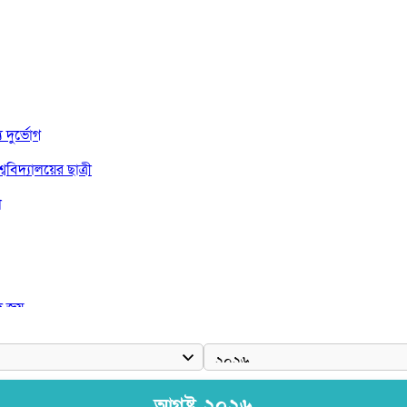
দুর্ভোগ
বিদ্যালয়ের ছাত্রী
া
দ জয়
আগষ্ট ২০২৬