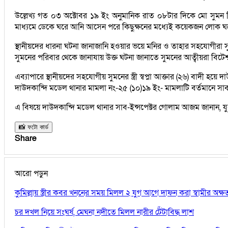
উল্লেখ্য গত ০৩ অক্টোবর ১৯ ইং অনুমানিক রাত ০৮টার দিকে মো সুমন 
মাধ্যমে ডেকে ঘরে আনি আসেন পরে কিছুক্ষনের মধ্যেই কয়েকজন লোক ঘর
স্থানীয়দের ধারনা ঘটনা জানাজানি হওয়ার ভয়ে মনির ও তাহার সহযোগীর
সুমনের পরিবার থেকে জানাযায় উক্ত ঘটনা জানাতে সুমনের আত্বীয়রা বি
এব্যাপারে স্থানীয়দের সহযোগীয় সুমনের স্ত্রী স্বপ্না আক্তার (২৬) বাদী
দাউদকান্দি মডেল থানার মামলা নং-২৫ (১০)১৯ ইং- মামলাটি বর্তমানে স
এ বিষয়ে দাউদকান্দি মডেল থানার সাব-ইন্সপেক্টর গোলাম আজম জানান, যু
📸 ফটো কার্ড
Share
আরো পড়ুন
কুমিল্লায় স্ত্রীর কবর খননের সময় মিলল ২ যুগ আগে দাফন করা স্বামীর অক্
চর দখল নিয়ে সংঘর্ষ, মেঘনা নদীতে মিলল নারীর টেঁটাবিদ্ধ লাশ