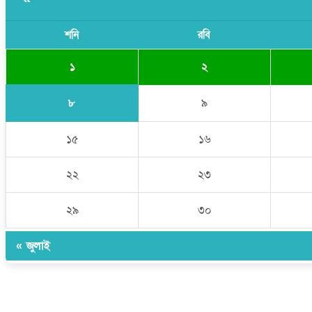
শনি
রবি
১
২
৮
৯
১৫
১৬
২২
২৩
২৯
৩০
« জুলাই