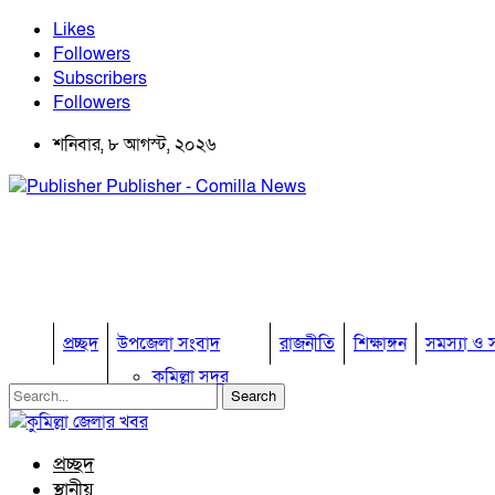
Likes
Followers
Subscribers
Followers
শনিবার, ৮ আগস্ট, ২০২৬
Publisher - Comilla News
প্রচ্ছদ
উপজেলা সংবাদ
রাজনীতি
শিক্ষাঙ্গন
সমস্যা ও স
কুমিল্লা সদর
কুমিল্লা সদর দক্ষিণ
বুড়িচং
ব্রাহ্মণপাড়া
প্রচ্ছদ
লাকসাম
স্থানীয়