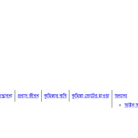
ম্ভাবনা
প্রবাস জীবন
কুমিল্লার কৃষি
কুমিল্লা ভোটের হাওয়া
অন্যান্য
আইন 
মতামত
কুমিল্ল
বিখ্যাত ব
কুমিল্ল