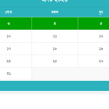
সোম
মঙ্গল
বুধ
৩
৪
৫
১০
১১
১২
১৭
১৮
১৯
২৪
২৫
২৬
৩১
উপদেষ্টা সম্পাদক:
ইঞ্জিনিয়ার রাজীব হাসান
সম্পাদক:
মোঃ সোহরাব হোসেন (সুমন)