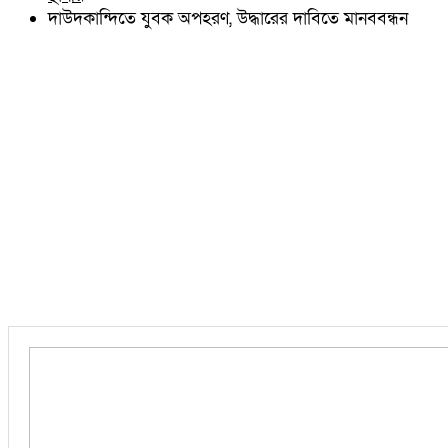
চৌদ্দগ্রাম
দাউদকান্দিতে যুবক অপহরণ, উদ্ধারের দাবিতে মানববন্ধন
নাঙ্গলকোট
মনোহরগঞ্জ
বরুড়া
লালমাই
দাউদকান্দি
চান্দিনা
মুরাদনগর
দেবিদ্বার
হোমনা
তিতাস
মেঘনা