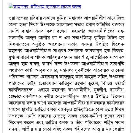
আমাদের টেলিগ্রাম চ্যানেলে জয়েন করুন
৩রা নভেম্বর রবিবার সকালে কুমিল্লা মহানগর আওয়ামীলীগ আয়োজিত
জেলা হত্যা দিবস উপলক্ষে আলোচনা সভার প্রধান অতিথির বক্তব্যে
এমপি বাহার এসব কথা বলেন। মহানগর আওয়ামীলীগের সহ-
সভাপতি আব্দুল আলীম কা ন এর সভাপতিত্বে কুমিল্লা টাউন হল
মিলনায়তনে অনুষ্ঠিত আলোচনা সভায় এসময় উপস্থিত ছিলেন-
মহানগর আওয়ামীলীগের সাধারণ সম্পাদক আরফানুল হক রিফাত,
যুগ্ম সাধারণ সম্পাদক আবিদুর রহমান জাহাঙ্গীর, সাংগঠনিক সম্পাদক
আব্দুল হাই বাবলু, আদর্শ সদর উপজেলা আওয়ামীলীগের সভাপতি
অধ্যাপক কাজী আবুল বাসার, মহানগর যুবলীগের আহবায়ক ও জেলা
পরিষদের প্যানেল চেয়ারম্যান আব্দুল্লাহ আল মাহমুদ সহিদ, উপজেলা
পরিষদের ভাইস চেয়ারম্যান তারিকুর রহমান জুয়েল, বিভিন্ন ওয়ার্ড
কাউন্সিলরবৃন্দ। এছাড়া মহানগর আওয়ামীলীগ, যুবলীগ, ছাত্রলীগ,
স্বেচ্ছাসেবকলীগসহ দলীয় নেতা-কর্মীবৃন্দ এসময় উপস্থিত ছিলেন।
আলোচনা সভার আগে মহানগর আওয়ামীলীগের রামঘাটস্থ কার্যালয়ের
সামনে স্থাপতি জাতির জনক বঙ্গবন্ধুর প্রতিকৃতিতে জেল হত্যা দিবস
উপলক্ষে এমপি বাহরের নেতৃত্বে সকল নেতা-কর্মীগণ ফুলের শ্রদ্ধা
নিবেদন করেন এবং জাতির জনক ও তাঁর পরিবারের শহীদ সকল
সদস্য, জাতীয় চার নেতা এবং সকল শহীদদের আত্মার মাগফেরাত