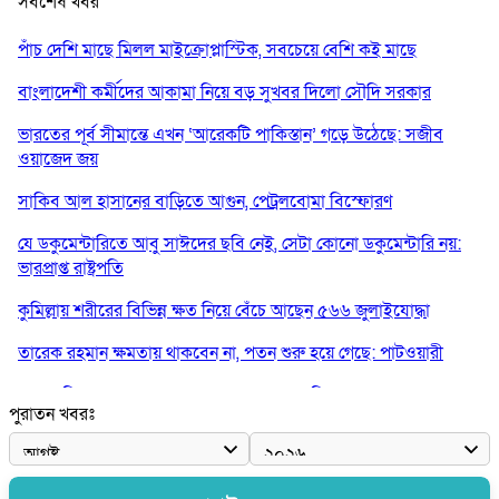
সর্বশেষ খবর
পাঁচ দেশি মাছে মিলল মাইক্রোপ্লাস্টিক, সবচেয়ে বেশি কই মাছে
বাংলাদেশী কর্মীদের আকামা নিয়ে বড় সুখবর দিলো সৌদি সরকার
ভারতের পূর্ব সীমান্তে এখন ‘আরেকটি পাকিস্তান’ গড়ে উঠেছে: সজীব
ওয়াজেদ জয়
সাকিব আল হাসানের বাড়িতে আগুন, পেট্রলবোমা বিস্ফোরণ
যে ডকুমেন্টারিতে আবু সাঈদের ছবি নেই, সেটা কোনো ডকুমেন্টারি নয়:
ভারপ্রাপ্ত রাষ্ট্রপতি
কুমিল্লায় শরীরের বিভিন্ন ক্ষত নিয়ে বেঁচে আছেন ৫৬৬ জুলাইযোদ্ধা
তারেক রহমান ক্ষমতায় থাকবেন না, পতন শুরু হয়ে গেছে: পাটওয়ারী
শেখ হাসিনাকে আর রাখতে চাচ্ছে না ভারত: আসিফ মাহমুদ
পুরাতন খবরঃ
জুলাই কোনো শ্রেণি বা গোষ্ঠীর নয়, এটি সর্বস্তরের মানুষের: ড. ইউনূস
আলিয়া মাদ্রাসায় ছাত্রদল-শিবির সংঘর্ষ, হাতে পাইপ মাথায় হেলমেট পড়ে