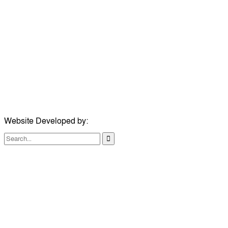
সম্পাদক:
মোঃ সোহরাব হোসেন (সুমন)
ঠিকানা:
গোল্ডেন টাওয়ার, আমতলী, কুমিল্লা সদর, কুমিল্লা-৩৫০০
মোবাইল:
+৮৮০১৭১৭৯৬০০৯৭
ইমেইল:
news@dailycomillanews.com
ঠিকানা:
১০৮ হোয়াইট চ্যাপেল রোড, লন্ডন ই১ ১ডিই
মোবাইল:
০৭৪১১৯৩৩২৬১
ইমেইল:
london@dailycomillanews.com
Website Developed by:
TechSmartBD.com