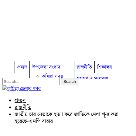
প্রচ্ছদ
উপজেলা সংবাদ
রাজনীতি
শিক্ষাঙ্গন
কুমিল্লা সদর
সমস্যা ও সম্ভাবনা
কুমিল্লা সদর দক্ষিণ
বুড়িচং
প্রবাস জীবন
কুমিল্লার কৃষি
ব্রাহ্মণপাড়া
প্রচ্ছদ
কুমিল্লা ভোটের হাওয়া
লাকসাম
রাজনীতি
চৌদ্দগ্রাম
অন্যান্য
জাতীয় চার নেতাকে হত্যা করে জাতিকে মেধা শূন্য করা
নাঙ্গলকোট
হয়েছে-এমপি বাহার
আইন আদালত
মনোহরগঞ্জ
মতামত
বরুড়া
কুমিল্লার ঐতিহ্য