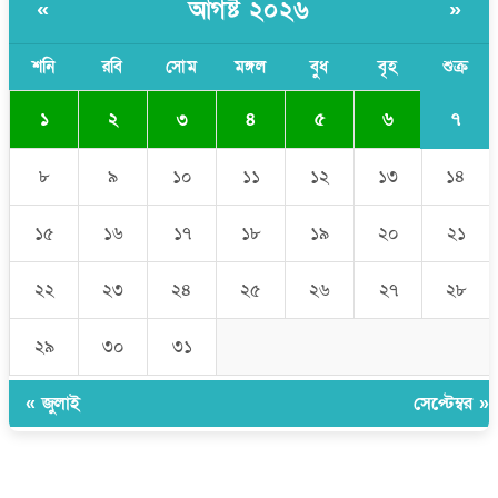
মাঠে যুবদল নেতা নয়ন
আগষ্ট ২০২৬
«
»
শনি
রবি
সোম
মঙ্গল
বুধ
বৃহ
শুক্র
৭
১
২
৩
৪
৫
৬
৮
৯
১০
১১
১২
১৩
১৪
১৫
১৬
১৭
১৮
১৯
২০
২১
২২
২৩
২৪
২৫
২৬
২৭
২৮
২৯
৩০
৩১
« জুলাই
সেপ্টেম্বর »
উপদেষ্টা সম্পাদক:
ইঞ্জিনিয়ার রাজীব হাসান