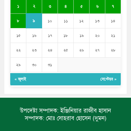
ভারতের পূর্ব সীমান্তে এখন ‘আরেকটি পাকিস্তান’ গড়ে উঠেছে:
২
১
৩
৪
৫
৬
৭
সজীব ওয়াজেদ জয়
৯
৮
১০
১১
১২
১৩
১৪
১৫
১৬
১৭
১৮
১৯
২০
২১
২২
২৩
২৪
২৫
২৬
২৭
২৮
২৯
৩০
৩১
« জুলাই
সেপ্টেম্বর »
উপদেষ্টা সম্পাদক:
ইঞ্জিনিয়ার রাজীব হাসান
সম্পাদক:
মোঃ সোহরাব হোসেন (সুমন)