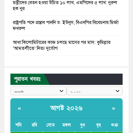
মন্ত্রীদের বেতন হওয়া উচিত ১০ লাখ, এমপিদের ৫ লাখ: নুরুল
হক নুর
রাষ্ট্রপতি পদে প্রস্তাব পাননি ড. ইউনূস, বিএনপির বিবেচনায় মির্জা
ফখরুল
আধা কিলোমিটারের কাজ চলছে মাসের পর মাস: কুমিল্লার
‘আমতলীতে’ নিত্য দুর্ভোগ
মেয়েদের আপত্তিকর ছবি তুলে লন্ডনে বয়ফ্রেন্ডের কাছে
পাঠাতেন ইসলামী বিশ্ববিদ্যালয়ের ছাত্রী
পুরাতন খবরঃ
পুলিশকে পিটিয়ে রক্তাক্ত করেছি এ দৃশ্য কি আপনারা দেখেননি:
এনসিপি নেতা
পাঁচ দেশি মাছে মিলল মাইক্রোপ্লাস্টিক, সবচেয়ে বেশি কই মাছে
আগষ্ট ২০২৬
«
»
বাংলাদেশী কর্মীদের আকামা নিয়ে বড় সুখবর দিলো সৌদি
সরকার
শনি
রবি
সোম
মঙ্গল
বুধ
বৃহ
শুক্র