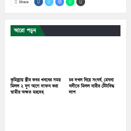
Share
আরো পড়ুন
কুমিল্লায় স্ত্রীর কবর খননের সময়
চর দখল নিয়ে সংঘর্ষ, মেঘনা
মিলল ২ যুগ আগে দাফন করা
নদীতে মিলল নারীর টেঁটাবিদ্ধ
স্বামীর অক্ষত মরদেহ
লাশ