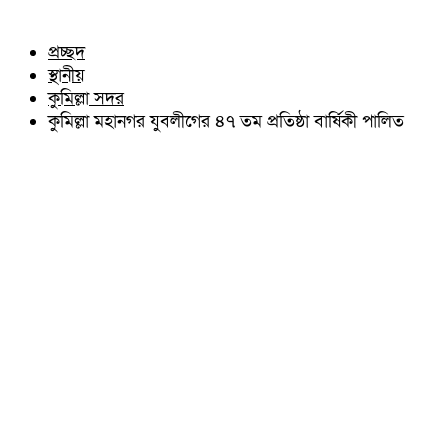
চৌদ্দগ্রাম
অন্যান্য
নাঙ্গলকোট
আইন আদালত
প্রচ্ছদ
মনোহরগঞ্জ
মতামত
স্থানীয়
বরুড়া
কুমিল্লার ঐতিহ্য
লালমাই
কুমিল্লা সদর
বিখ্যাত ব্যাক্তিত্ব
দাউদকান্দি
কুমিল্লা মহানগর যুবলীগের ৪৭ তম প্রতিষ্ঠা বার্ষিকী পালিত
কুমিল্লা বিভাগ চাই
চান্দিনা
কুমিল্লা ভিক্টোরিয়ানস্
মুরাদনগর
দেবিদ্বার
হোমনা
তিতাস
মেঘনা