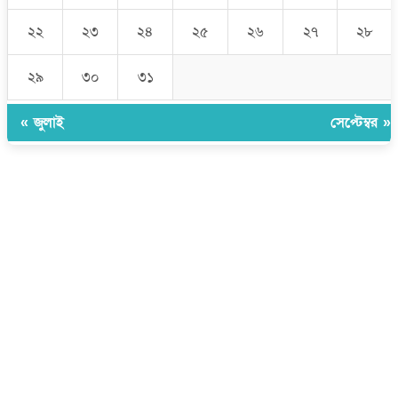
২২
২৩
২৪
২৫
২৬
২৭
২৮
২৯
৩০
৩১
« জুলাই
সেপ্টেম্বর »
উপদেষ্টা সম্পাদক:
ইঞ্জিনিয়ার রাজীব হাসান
সম্পাদক:
মোঃ সোহরাব হোসেন (সুমন)
ঠিকানা:
গোল্ডেন টাওয়ার, আমতলী, কুমিল্লা সদর, কুমিল্লা-৩৫০০
মোবাইল:
+৮৮০১৭১৭৯৬০০৯৭
ইমেইল:
news@dailycomillanews.com
ঠিকানা:
১০৮ হোয়াইট চ্যাপেল রোড, লন্ডন ই১ ১ডিই
মোবাইল:
০৭৪১১৯৩৩২৬১
ইমেইল:
london@dailycomillanews.com