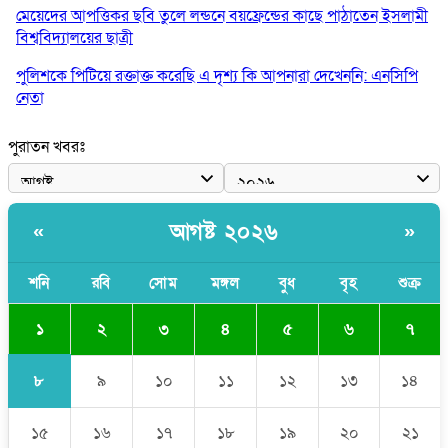
মেয়েদের আপত্তিকর ছবি তুলে লন্ডনে বয়ফ্রেন্ডের কাছে পাঠাতেন ইসলামী
বিশ্ববিদ্যালয়ের ছাত্রী
পুলিশকে পিটিয়ে রক্তাক্ত করেছি এ দৃশ্য কি আপনারা দেখেননি: এনসিপি
নেতা
পাঁচ দেশি মাছে মিলল মাইক্রোপ্লাস্টিক, সবচেয়ে বেশি কই মাছে
পুরাতন খবরঃ
বাংলাদেশী কর্মীদের আকামা নিয়ে বড় সুখবর দিলো সৌদি সরকার
ভারতের পূর্ব সীমান্তে এখন ‘আরেকটি পাকিস্তান’ গড়ে উঠেছে: সজীব
আগষ্ট ২০২৬
«
»
ওয়াজেদ জয়
সাকিব আল হাসানের বাড়িতে আগুন, পেট্রলবোমা বিস্ফোরণ
শনি
রবি
সোম
মঙ্গল
বুধ
বৃহ
শুক্র
১
২
৩
৪
৫
৬
৭
৮
৯
১০
১১
১২
১৩
১৪
১৫
১৬
১৭
১৮
১৯
২০
২১