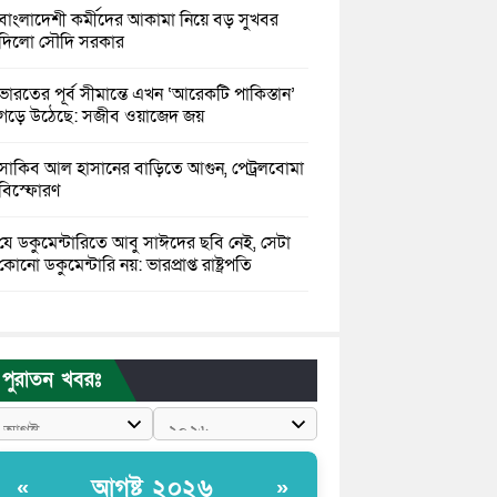
বাংলাদেশী কর্মীদের আকামা নিয়ে বড় সুখবর
দিলো সৌদি সরকার
ভারতের পূর্ব সীমান্তে এখন ‘আরেকটি পাকিস্তান’
গড়ে উঠেছে: সজীব ওয়াজেদ জয়
সাকিব আল হাসানের বাড়িতে আগুন, পেট্রলবোমা
বিস্ফোরণ
যে ডকুমেন্টারিতে আবু সাঈদের ছবি নেই, সেটা
কোনো ডকুমেন্টারি নয়: ভারপ্রাপ্ত রাষ্ট্রপতি
কুমিল্লায় শরীরের বিভিন্ন ক্ষত নিয়ে বেঁচে আছেন
৫৬৬ জুলাইযোদ্ধা
পুরাতন খবরঃ
তারেক রহমান ক্ষমতায় থাকবেন না, পতন শুরু
হয়ে গেছে: পাটওয়ারী
শেখ হাসিনাকে আর রাখতে চাচ্ছে না ভারত:
আগষ্ট ২০২৬
«
»
আসিফ মাহমুদ