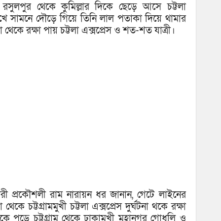
সুলপুর থেকে কুমিল্লার দিকে ছেড়ে আসে চট্টলা
দেখে সামনে দৌড়ে গিয়ে তিনি লাল পতাকা দিয়ে থামার
না থেকে রক্ষা পায় চট্টলা এক্সপ্রেস ও শত-শত যাত্রী।
হকারী প্রকৌশলী রাম নারায়ন ধর জানান, গেটে লাইনের
কে চট্টগ্রামমুখী চট্টলা এক্সপ্রেস দুর্ঘটনা থকে রক্ষা
কে পড়ে চট্টগ্রাম থেকে ঢাকামুখী মহানগর গোধূলি ও