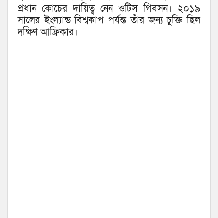
প্রধান কোচের দায়িত্ব নেন ওটিস গিবসন। ২০১৯
সালের ইংল্যান্ড বিশ্বকাপ পর্যন্ত তাঁর জন্য চুক্তি ছিল
দক্ষিণ আফ্রিকার।