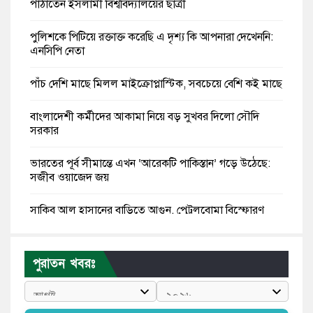
পাঠাতেন ইসলামী বিশ্ববিদ্যালয়ের ছাত্রী
পুলিশকে পিটিয়ে রক্তাক্ত করেছি এ দৃশ্য কি আপনারা দেখেননি:
এনসিপি নেতা
পাঁচ দেশি মাছে মিলল মাইক্রোপ্লাস্টিক, সবচেয়ে বেশি কই মাছে
বাংলাদেশী কর্মীদের আকামা নিয়ে বড় সুখবর দিলো সৌদি
সরকার
ভারতের পূর্ব সীমান্তে এখন ‘আরেকটি পাকিস্তান’ গড়ে উঠেছে:
সজীব ওয়াজেদ জয়
সাকিব আল হাসানের বাড়িতে আগুন, পেট্রলবোমা বিস্ফোরণ
যে ডকুমেন্টারিতে আবু সাঈদের ছবি নেই, সেটা কোনো
ডকুমেন্টারি নয়: ভারপ্রাপ্ত রাষ্ট্রপতি
পুরাতন খবরঃ
কুমিল্লায় শরীরের বিভিন্ন ক্ষত নিয়ে বেঁচে আছেন ৫৬৬
জুলাইযোদ্ধা