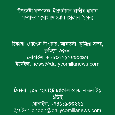
উপদেষ্টা সম্পাদক:
ইঞ্জিনিয়ার রাজীব হাসান
সম্পাদক:
মোঃ সোহরাব হোসেন (সুমন)
ঠিকানা:
গোল্ডেন টাওয়ার, আমতলী, কুমিল্লা সদর,
কুমিল্লা-৩৫০০
মোবাইল:
+৮৮০১৭১৭৯৬০০৯৭
ইমেইল:
news@dailycomillanews.com
ঠিকানা:
১০৮ হোয়াইট চ্যাপেল রোড, লন্ডন ই১
১ডিই
মোবাইল:
০৭৪১১৯৩৩২৬১
ইমেইল:
london@dailycomillanews.com