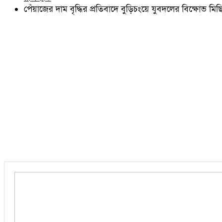
চৌদ্দগ্রাম
পেঁয়াজের দাম বৃদ্ধির প্রতিবাদে বুড়িচংয়ে যুবদলের বিক্ষোভ মিছ
নাঙ্গলকোট
মনোহরগঞ্জ
বরুড়া
লালমাই
দাউদকান্দি
চান্দিনা
মুরাদনগর
দেবিদ্বার
হোমনা
তিতাস
মেঘনা