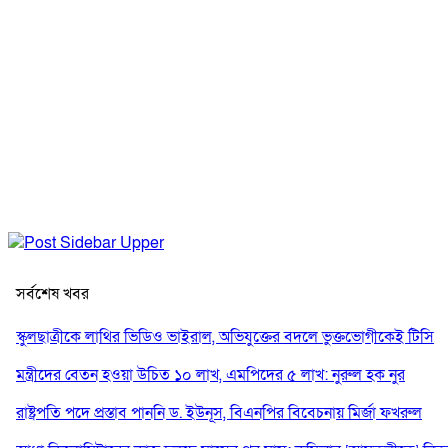
সর্বশেষ খবর
স্কুলছাত্রীকে লাথির ভিডিও ভাইরাল, অভিযুক্তের বদলে ভুক্তভোগীকেই টিসি
মন্ত্রীদের বেতন হওয়া উচিত ১০ লাখ, এমপিদের ৫ লাখ: নুরুল হক নুর
রাষ্ট্রপতি পদে প্রস্তাব পাননি ড. ইউনূস, বিএনপির বিবেচনায় মির্জা ফখরুল