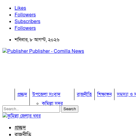
Likes
Followers
Subscribers
Followers
শনিবার, ৮ আগস্ট, ২০২৬
Publisher - Comilla News
প্রচ্ছদ
উপজেলা সংবাদ
রাজনীতি
শিক্ষাঙ্গন
সমস্যা ও স
কুমিল্লা সদর
কুমিল্লা সদর দক্ষিণ
বুড়িচং
ব্রাহ্মণপাড়া
প্রচ্ছদ
লাকসাম
রাজনীতি