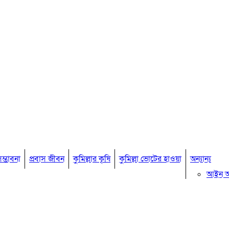
ম্ভাবনা
প্রবাস জীবন
কুমিল্লার কৃষি
কুমিল্লা ভোটের হাওয়া
অন্যান্য
আইন 
মতামত
কুমিল্ল
বিখ্যাত ব
কুমিল্ল