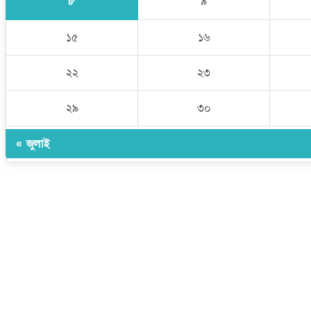
৮
৯
১৫
১৬
২২
২৩
২৯
৩০
« জুলাই