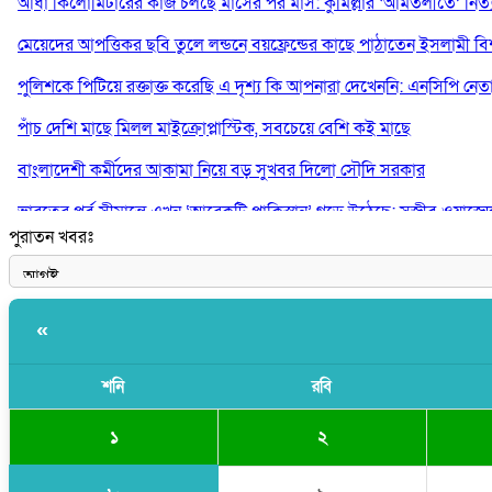
আধা কিলোমিটারের কাজ চলছে মাসের পর মাস: কুমিল্লার ‘আমতলীতে’ নিত্য 
মেয়েদের আপত্তিকর ছবি তুলে লন্ডনে বয়ফ্রেন্ডের কাছে পাঠাতেন ইসলামী বিশ্ব
পুলিশকে পিটিয়ে রক্তাক্ত করেছি এ দৃশ্য কি আপনারা দেখেননি: এনসিপি নেত
পাঁচ দেশি মাছে মিলল মাইক্রোপ্লাস্টিক, সবচেয়ে বেশি কই মাছে
বাংলাদেশী কর্মীদের আকামা নিয়ে বড় সুখবর দিলো সৌদি সরকার
ভারতের পূর্ব সীমান্তে এখন ‘আরেকটি পাকিস্তান’ গড়ে উঠেছে: সজীব ওয়াজে
পুরাতন খবরঃ
সাকিব আল হাসানের বাড়িতে আগুন, পেট্রলবোমা বিস্ফোরণ
«
শনি
রবি
১
২