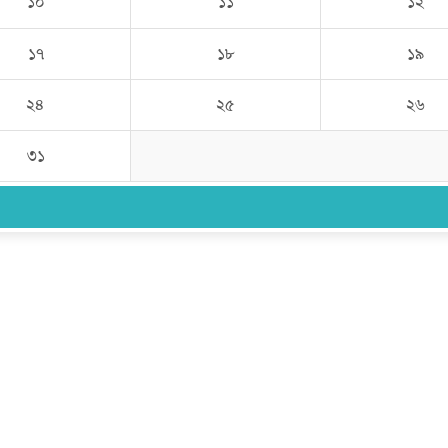
১০
১১
১২
১৭
১৮
১৯
২৪
২৫
২৬
৩১
উপদেষ্টা সম্পাদক:
ইঞ্জিনিয়ার রাজীব হাসান
সম্পাদক:
মোঃ সোহরাব হোসেন (সুমন)
ঠিকানা:
গোল্ডেন টাওয়ার, আমতলী, কুমিল্লা সদর, কুমিল্লা-৩৫০০
মোবাইল:
+৮৮০১৭১৭৯৬০০৯৭
ইমেইল:
news@dailycomillanews.com
ঠিকানা:
১০৮ হোয়াইট চ্যাপেল রোড, লন্ডন ই১ ১ডিই