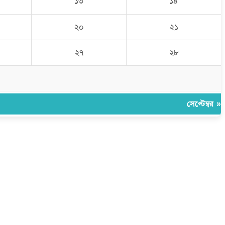
১৩
১৪
২০
২১
২৭
২৮
সেপ্টেম্বর »