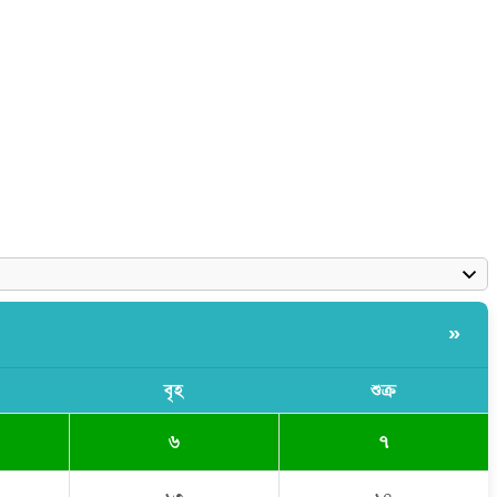
»
বৃহ
শুক্র
৬
৭