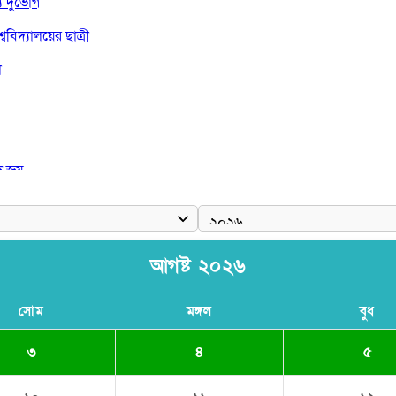
দুর্ভোগ
বিদ্যালয়ের ছাত্রী
া
দ জয়
আগষ্ট ২০২৬
সোম
মঙ্গল
বুধ
৩
৪
৫