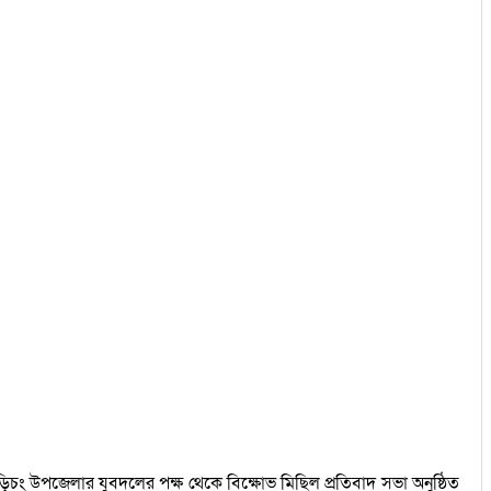
 বুড়িচং উপজেলার যুবদলের পক্ষ থেকে বিক্ষোভ মিছিল প্রতিবাদ সভা অনুষ্ঠিত