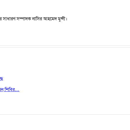
র সাধারণ সম্পাদক নাসির আহমেদ মুন্সী।
ধে
ী এখন শিবির…