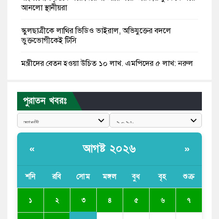
আনলো স্থানীয়রা
স্কুলছাত্রীকে লাথির ভিডিও ভাইরাল, অভিযুক্তের বদলে
ভুক্তভোগীকেই টিসি
মন্ত্রীদের বেতন হওয়া উচিত ১০ লাখ, এমপিদের ৫ লাখ: নুরুল
হক নুর
রাষ্ট্রপতি পদে প্রস্তাব পাননি ড. ইউনূস, বিএনপির বিবেচনায় মির্জা
পুরাতন খবরঃ
ফখরুল
আধা কিলোমিটারের কাজ চলছে মাসের পর মাস: কুমিল্লার
‘আমতলীতে’ নিত্য দুর্ভোগ
আগষ্ট ২০২৬
«
»
মেয়েদের আপত্তিকর ছবি তুলে লন্ডনে বয়ফ্রেন্ডের কাছে
পাঠাতেন ইসলামী বিশ্ববিদ্যালয়ের ছাত্রী
শনি
রবি
সোম
মঙ্গল
বুধ
বৃহ
শুক্র
পুলিশকে পিটিয়ে রক্তাক্ত করেছি এ দৃশ্য কি আপনারা দেখেননি:
৩
১
২
৪
৫
৬
৭
এনসিপি নেতা