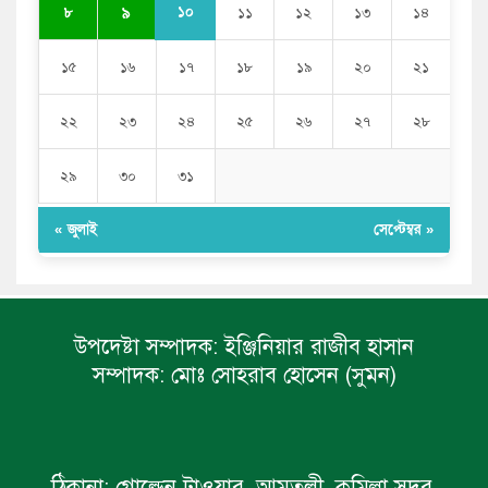
১০
৮
৯
১১
১২
১৩
১৪
১৫
১৬
১৭
১৮
১৯
২০
২১
২২
২৩
২৪
২৫
২৬
২৭
২৮
২৯
৩০
৩১
« জুলাই
সেপ্টেম্বর »
উপদেষ্টা সম্পাদক:
ইঞ্জিনিয়ার রাজীব হাসান
সম্পাদক:
মোঃ সোহরাব হোসেন (সুমন)
ঠিকানা:
গোল্ডেন টাওয়ার, আমতলী, কুমিল্লা সদর,