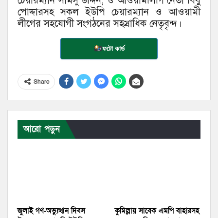
চেয়ারম্যান সামসু উদ্দিন, ও আওয়ামীলীগ নেতা বিবু
পোদ্দারসহ সকল ইউপি চেয়ারম্যান ও আওয়ামী
লীগের সহযোগী সংগঠনের সহস্রাধিক নেতৃবৃন্দ।
ফটো কার্ড
Share
আরো পড়ুন
জুলাই গণ-অভ্যুত্থান দিবস
কুমিল্লায় সাবেক এমপি বাহারসহ