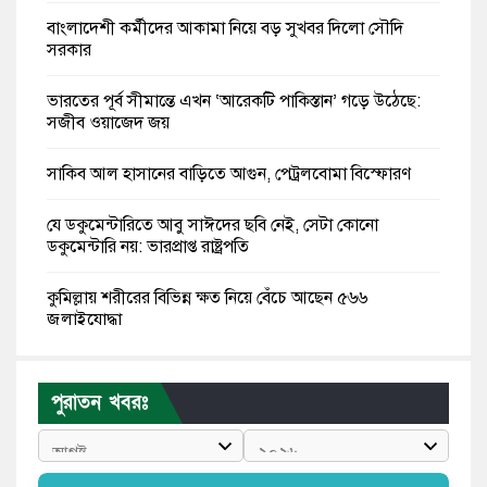
বাংলাদেশী কর্মীদের আকামা নিয়ে বড় সুখবর দিলো সৌদি
সরকার
ভারতের পূর্ব সীমান্তে এখন ‘আরেকটি পাকিস্তান’ গড়ে উঠেছে:
সজীব ওয়াজেদ জয়
সাকিব আল হাসানের বাড়িতে আগুন, পেট্রলবোমা বিস্ফোরণ
যে ডকুমেন্টারিতে আবু সাঈদের ছবি নেই, সেটা কোনো
ডকুমেন্টারি নয়: ভারপ্রাপ্ত রাষ্ট্রপতি
কুমিল্লায় শরীরের বিভিন্ন ক্ষত নিয়ে বেঁচে আছেন ৫৬৬
জুলাইযোদ্ধা
তারেক রহমান ক্ষমতায় থাকবেন না, পতন শুরু হয়ে গেছে:
পাটওয়ারী
পুরাতন খবরঃ
শেখ হাসিনাকে আর রাখতে চাচ্ছে না ভারত: আসিফ মাহমুদ