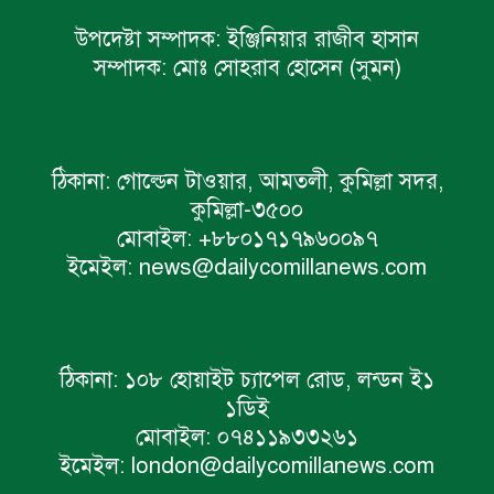
উপদেষ্টা সম্পাদক:
ইঞ্জিনিয়ার রাজীব হাসান
সম্পাদক:
মোঃ সোহরাব হোসেন (সুমন)
ঠিকানা:
গোল্ডেন টাওয়ার, আমতলী, কুমিল্লা সদর,
কুমিল্লা-৩৫০০
মোবাইল:
+৮৮০১৭১৭৯৬০০৯৭
ইমেইল:
news@dailycomillanews.com
ঠিকানা:
১০৮ হোয়াইট চ্যাপেল রোড, লন্ডন ই১
১ডিই
মোবাইল:
০৭৪১১৯৩৩২৬১
ইমেইল:
london@dailycomillanews.com