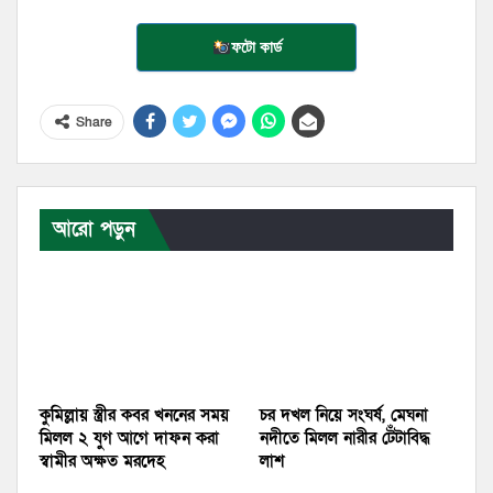
ফটো কার্ড
Share
আরো পড়ুন
কুমিল্লায় স্ত্রীর কবর খননের সময়
চর দখল নিয়ে সংঘর্ষ, মেঘনা
মিলল ২ যুগ আগে দাফন করা
নদীতে মিলল নারীর টেঁটাবিদ্ধ
স্বামীর অক্ষত মরদেহ
লাশ