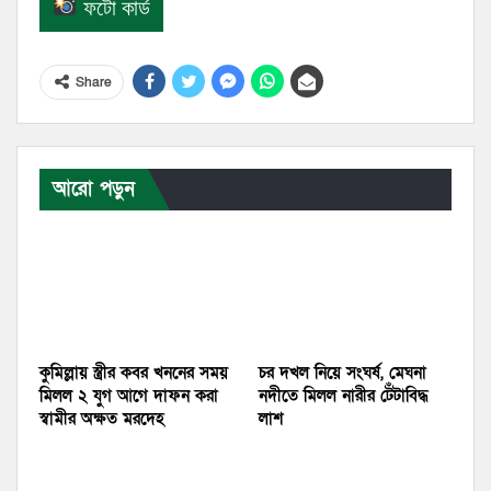
ফটো কার্ড
Share
আরো পড়ুন
কুমিল্লায় স্ত্রীর কবর খননের সময়
চর দখল নিয়ে সংঘর্ষ, মেঘনা
মিলল ২ যুগ আগে দাফন করা
নদীতে মিলল নারীর টেঁটাবিদ্ধ
স্বামীর অক্ষত মরদেহ
লাশ