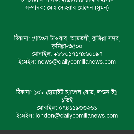
সম্পাদক:
মোঃ সোহরাব হোসেন (সুমন)
ঠিকানা:
গোল্ডেন টাওয়ার, আমতলী, কুমিল্লা সদর,
কুমিল্লা-৩৫০০
মোবাইল:
+৮৮০১৭১৭৯৬০০৯৭
ইমেইল:
news@dailycomillanews.com
ঠিকানা:
১০৮ হোয়াইট চ্যাপেল রোড, লন্ডন ই১
১ডিই
মোবাইল:
০৭৪১১৯৩৩২৬১
ইমেইল:
london@dailycomillanews.com