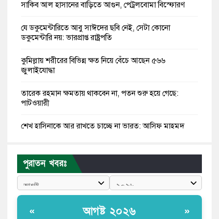
সাকিব আল হাসানের বাড়িতে আগুন, পেট্রলবোমা বিস্ফোরণ
যে ডকুমেন্টারিতে আবু সাঈদের ছবি নেই, সেটা কোনো
ডকুমেন্টারি নয়: ভারপ্রাপ্ত রাষ্ট্রপতি
কুমিল্লায় শরীরের বিভিন্ন ক্ষত নিয়ে বেঁচে আছেন ৫৬৬
জুলাইযোদ্ধা
তারেক রহমান ক্ষমতায় থাকবেন না, পতন শুরু হয়ে গেছে:
পাটওয়ারী
শেখ হাসিনাকে আর রাখতে চাচ্ছে না ভারত: আসিফ মাহমুদ
জুলাই কোনো শ্রেণি বা গোষ্ঠীর নয়, এটি সর্বস্তরের মানুষের: ড.
ইউনূস
পুরাতন খবরঃ
আলিয়া মাদ্রাসায় ছাত্রদল-শিবির সংঘর্ষ, হাতে পাইপ মাথায়
হেলমেট পড়ে মাঠে যুবদল নেতা নয়ন
আগষ্ট ২০২৬
«
»
কুমিল্লার ৫ হাসপাতাল-ডায়াগনস্টিক সাময়িক বন্ধের নির্দেশ