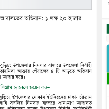
মাণ আদালতের অভিযান: ১ লক্ষ ২০ হাজার
র বুড়িচং উপজেলার নিমসার বাজারে উপজেলা নির্বাহী
মি) তাহমিদা আক্তার পেঁয়াজের ৪ টি আড়তে অভিযান
ানা আদায় করে।
িগ্রাম চ্যানেলে জয়েন করুন
র বুড়িচং উপজেলার মোকাম ইউনিয়নের ঢাকা- চট্টগ্রাম
াহি সবজির নিমসার বাজারে ভ্রাম্যমাণ আদালত
 পরিচালনা করেন উপজেলা নির্বাহী ম্যাজিস্ট্রেট