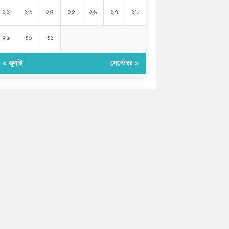
২২
২৩
২৪
২৫
২৬
২৭
২৮
২৯
৩০
৩১
« জুলাই
সেপ্টেম্বর »