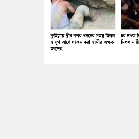
কুমিল্লায় স্ত্রীর কবর খননের সময় মিলল
চর দখল নি
২ যুগ আগে দাফন করা স্বামীর অক্ষত
মিলল নারীর
মরদেহ