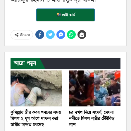
ফটো কার্ড
Share
আরো পড়ুন
কুমিল্লায় স্ত্রীর কবর খননের সময়
চর দখল নিয়ে সংঘর্ষ, মেঘনা
মিলল ২ যুগ আগে দাফন করা
নদীতে মিলল নারীর টেঁটাবিদ্ধ
স্বামীর অক্ষত মরদেহ
লাশ