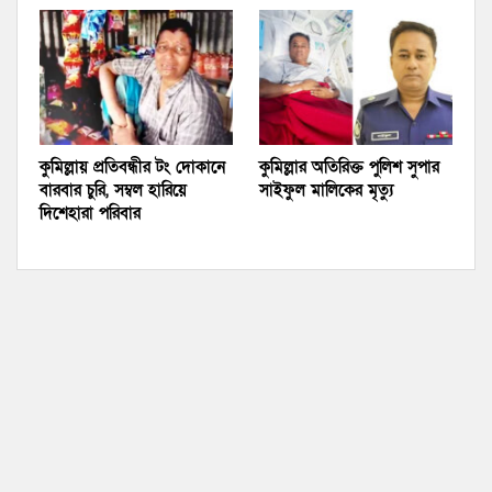
কুমিল্লায় প্রতিবন্ধীর টং দোকানে
কুমিল্লার অতিরিক্ত পুলিশ সুপার
বারবার চুরি, সম্বল হারিয়ে
সাইফুল মালিকের মৃত্যু
দিশেহারা পরিবার