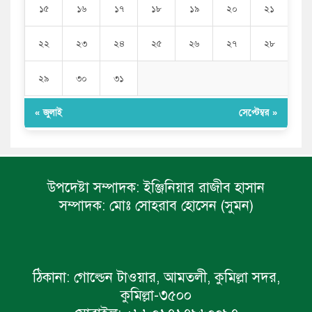
১৫
১৬
১৭
১৮
১৯
২০
২১
২২
২৩
২৪
২৫
২৬
২৭
২৮
২৯
৩০
৩১
« জুলাই
সেপ্টেম্বর »
উপদেষ্টা সম্পাদক:
ইঞ্জিনিয়ার রাজীব হাসান
সম্পাদক:
মোঃ সোহরাব হোসেন (সুমন)
ঠিকানা:
গোল্ডেন টাওয়ার, আমতলী, কুমিল্লা সদর,
কুমিল্লা-৩৫০০