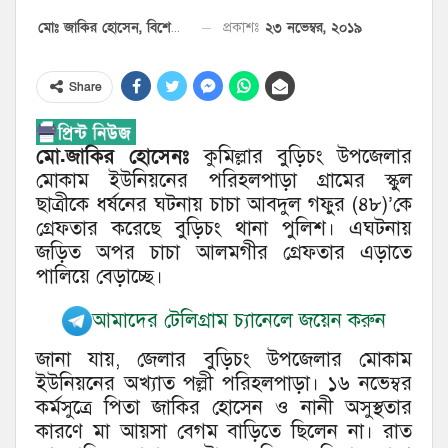
২৩ নভেম্বর, ২০১৯
প্রকাশঃ
মোঃ জাকির হোসেন, বিশেষ প্রতিনিধি
Share
মো.জাকির হোসেনঃ
কুমিল্লার বুড়িচং উপজেলার
মোকাম ইউনিয়নের পরিহলপাড়া গ্রামের স্কুল
ছাত্রীকে ধর্ষনের ঘটনায় চাচা আবদুল গফুর (৪৮)’কে
গ্রেফতার করেছে বুড়িচং থানা পুলিশ। এঘটনায়
জড়িত অপর চাচা আলমগীর গ্রেফতার এড়াতে
পালিয়ে বেড়াচ্ছে।
আমাদের টেলিগ্রাম চ্যানেলে জয়েন করুন
জানা যায়, জেলার বুড়িচং উপজেলার মোকাম
ইউনিয়নের অখ্যাত পল্লী পরিহলপাড়া। ১৬ নভেম্বর
কর্মসুত্রে পিতা জাকির হোসেন ও নানী অসুস্থতার
কারণে মা আয়সা বেগম বাড়িতে ছিলেন না। রাত