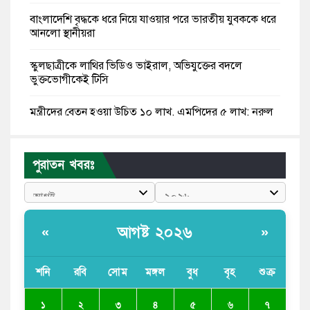
বাংলাদেশি বৃদ্ধকে ধরে নিয়ে যাওয়ার পরে ভারতীয় যুবককে ধরে
আনলো স্থানীয়রা
স্কুলছাত্রীকে লাথির ভিডিও ভাইরাল, অভিযুক্তের বদলে
ভুক্তভোগীকেই টিসি
মন্ত্রীদের বেতন হওয়া উচিত ১০ লাখ, এমপিদের ৫ লাখ: নুরুল
হক নুর
রাষ্ট্রপতি পদে প্রস্তাব পাননি ড. ইউনূস, বিএনপির বিবেচনায় মির্জা
পুরাতন খবরঃ
ফখরুল
আধা কিলোমিটারের কাজ চলছে মাসের পর মাস: কুমিল্লার
‘আমতলীতে’ নিত্য দুর্ভোগ
আগষ্ট ২০২৬
«
»
মেয়েদের আপত্তিকর ছবি তুলে লন্ডনে বয়ফ্রেন্ডের কাছে
পাঠাতেন ইসলামী বিশ্ববিদ্যালয়ের ছাত্রী
শনি
রবি
সোম
মঙ্গল
বুধ
বৃহ
শুক্র
পুলিশকে পিটিয়ে রক্তাক্ত করেছি এ দৃশ্য কি আপনারা দেখেননি:
৩
১
২
৪
৫
৬
৭