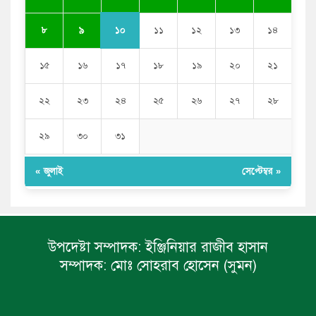
এনসিপি নেতা
১০
৮
৯
১১
১২
১৩
১৪
১৫
১৬
১৭
১৮
১৯
২০
২১
২২
২৩
২৪
২৫
২৬
২৭
২৮
২৯
৩০
৩১
« জুলাই
সেপ্টেম্বর »
উপদেষ্টা সম্পাদক:
ইঞ্জিনিয়ার রাজীব হাসান
সম্পাদক:
মোঃ সোহরাব হোসেন (সুমন)