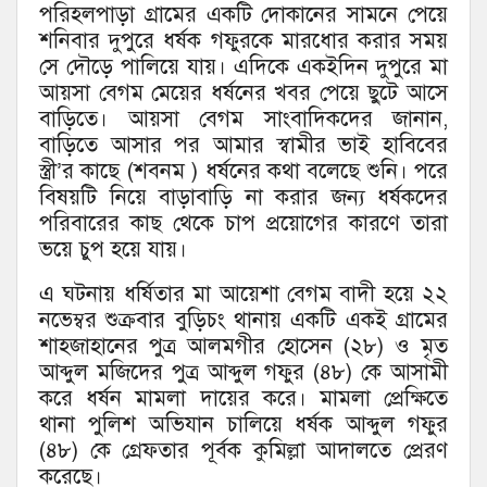
পরিহলপাড়া গ্রামের একটি দোকানের সামনে পেয়ে
শনিবার দুপুরে ধর্ষক গফুরকে মারধোর করার সময়
সে দৌড়ে পালিয়ে যায়। এদিকে একইদিন দুপুরে মা
আয়সা বেগম মেয়ের ধর্ষনের খবর পেয়ে ছুটে আসে
বাড়িতে। আয়সা বেগম সাংবাদিকদের জানান,
বাড়িতে আসার পর আমার স্বামীর ভাই হাবিবের
স্ত্রী’র কাছে (শবনম ) ধর্ষনের কথা বলেছে শুনি। পরে
বিষয়টি নিয়ে বাড়াবাড়ি না করার জন্য ধর্ষকদের
পরিবারের কাছ থেকে চাপ প্রয়োগের কারণে তারা
ভয়ে চুপ হয়ে যায়।
এ ঘটনায় ধর্ষিতার মা আয়েশা বেগম বাদী হয়ে ২২
নভেম্বর শুক্রবার বুড়িচং থানায় একটি একই গ্রামের
শাহজাহানের পুত্র আলমগীর হোসেন (২৮) ও মৃত
আব্দুল মজিদের পুত্র আব্দুল গফুর (৪৮) কে আসামী
করে ধর্ষন মামলা দায়ের করে। মামলা প্রেক্ষিতে
থানা পুলিশ অভিযান চালিয়ে ধর্ষক আব্দুল গফুর
(৪৮) কে গ্রেফতার পূর্বক কুমিল্লা আদালতে প্রেরণ
করেছে।