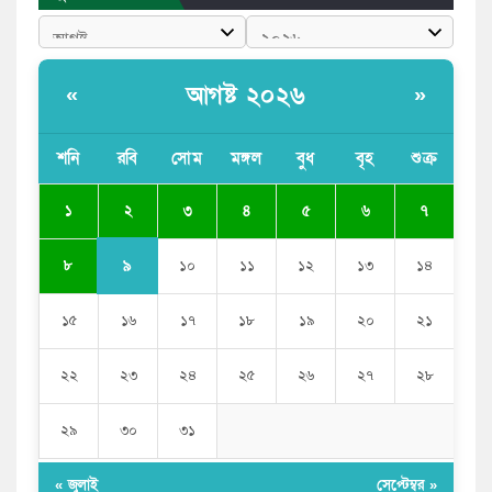
এনসিপি নেতা
পাঁচ দেশি মাছে মিলল মাইক্রোপ্লাস্টিক, সবচেয়ে বেশি কই মাছে
আগষ্ট ২০২৬
«
»
বাংলাদেশী কর্মীদের আকামা নিয়ে বড় সুখবর দিলো সৌদি
সরকার
শনি
রবি
সোম
মঙ্গল
বুধ
বৃহ
শুক্র
ভারতের পূর্ব সীমান্তে এখন ‘আরেকটি পাকিস্তান’ গড়ে উঠেছে:
২
১
৩
৪
৫
৬
৭
সজীব ওয়াজেদ জয়
৯
৮
১০
১১
১২
১৩
১৪
১৫
১৬
১৭
১৮
১৯
২০
২১
২২
২৩
২৪
২৫
২৬
২৭
২৮
২৯
৩০
৩১
« জুলাই
সেপ্টেম্বর »