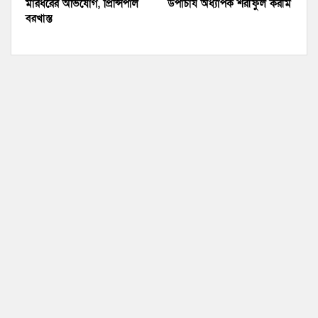
মারধরের অভিযোগ, প্রিন্সিপাল
উপাচার্য অধ্যাপক শরীফুল করীম
বরখাস্ত