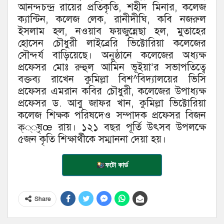
আনন্দচন্দ্র রায়ের প্রতিকৃতি, শহীদ মিনার, কলেজ
ক্যান্টিন, কলেজ লেক, রানীদীঘি, কবি নজরুল
ইসলাম হল, নওয়াব ফয়জুন্নেছা হল, মুতাহের
হোসেন চৌধুরী লাইব্রেরি ভিক্টোরিয়া কলেজের
সৌন্দর্য বাড়িয়েছে। অনুষ্ঠানে কলেজের অধ্যক্ষ
প্রফেসর মোঃ রুহুল আমিন ভূইয়া’র সভাপতিত্বে
বক্তব্য রাখেন কুমিল্লা বিশ^বিদ্যালয়ের ভিসি
প্রফেসর এমরান কবির চৌধুরী, কলেজের উপাধ্যক্ষ
প্রফেসর ড. আবু জাফর খান, কুমিল্লা ভিক্টোরিয়া
কলেজ শিক্ষক পরিষদেও সম্পাদক প্রফেসর বিজন
ক্্্ষৃœ রায়। ১২১ বছর পূর্তি উৎসব উপলক্ষে
৫জন কৃতি শিক্ষার্থীকে সম্মাননা দেয়া হয়।
ফটো কার্ড
Share