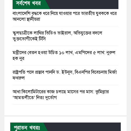
সর্বশেষ খবর
বাংলাদেশি বৃদ্ধকে ধরে নিয়ে যাওয়ার পরে ভারতীয় যুবককে ধরে
আনলো স্থানীয়রা
স্কুলছাত্রীকে লাথির ভিডিও ভাইরাল, অভিযুক্তের বদলে
ভুক্তভোগীকেই টিসি
মন্ত্রীদের বেতন হওয়া উচিত ১০ লাখ, এমপিদের ৫ লাখ: নুরুল
হক নুর
রাষ্ট্রপতি পদে প্রস্তাব পাননি ড. ইউনূস, বিএনপির বিবেচনায় মির্জা
ফখরুল
আধা কিলোমিটারের কাজ চলছে মাসের পর মাস: কুমিল্লার
‘আমতলীতে’ নিত্য দুর্ভোগ
মেয়েদের আপত্তিকর ছবি তুলে লন্ডনে বয়ফ্রেন্ডের কাছে
পাঠাতেন ইসলামী বিশ্ববিদ্যালয়ের ছাত্রী
পুরাতন খবরঃ
পুলিশকে পিটিয়ে রক্তাক্ত করেছি এ দৃশ্য কি আপনারা দেখেননি: