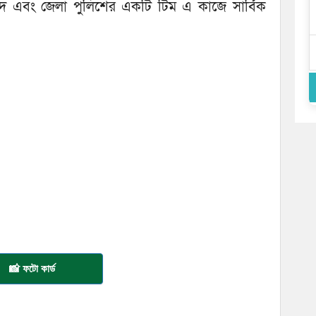
ৃন্দ এবং জেলা পু‌লি‌শের এক‌টি টিম এ কা‌জে সা‌র্বিক
📸 ফটো কার্ড