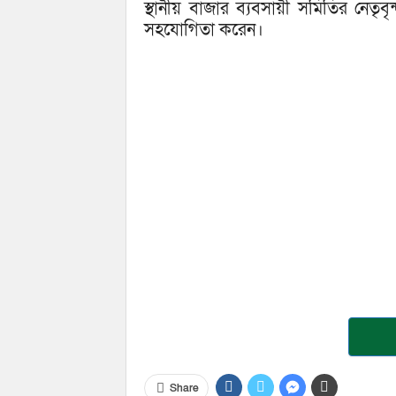
স্থানীয় বাজার ব্যবসায়ী স‌মি‌তির নেতৃব
সহ‌যো‌গিতা ক‌রেন।
Share