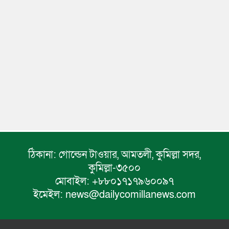
ঠিকানা:
গোল্ডেন টাওয়ার, আমতলী, কুমিল্লা সদর,
কুমিল্লা-৩৫০০
মোবাইল:
+৮৮০১৭১৭৯৬০০৯৭
ইমেইল:
news@dailycomillanews.com