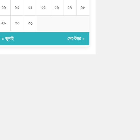
২২
২৩
২৪
২৫
২৬
২৭
২৮
২৯
৩০
৩১
« জুলাই
সেপ্টেম্বর »