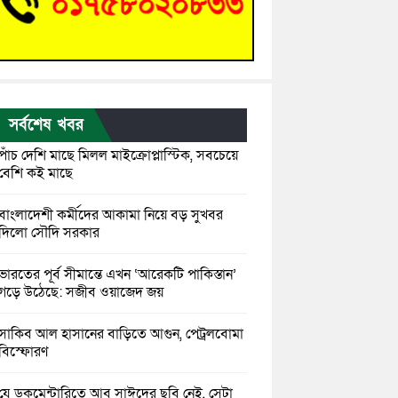
সর্বশেষ খবর
পাঁচ দেশি মাছে মিলল মাইক্রোপ্লাস্টিক, সবচেয়ে
বেশি কই মাছে
বাংলাদেশী কর্মীদের আকামা নিয়ে বড় সুখবর
দিলো সৌদি সরকার
ভারতের পূর্ব সীমান্তে এখন ‘আরেকটি পাকিস্তান’
গড়ে উঠেছে: সজীব ওয়াজেদ জয়
সাকিব আল হাসানের বাড়িতে আগুন, পেট্রলবোমা
বিস্ফোরণ
যে ডকুমেন্টারিতে আবু সাঈদের ছবি নেই, সেটা