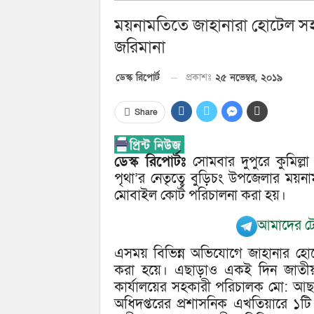
ময়নামতিতে জাহানারা হোটেল সহ ব
জরিমানা
প্রকাশঃ
২৫ নভেম্বর, ২০১৯
ডেস্ক রিপোর্ট
Share
ডেস্ক রিপোর্টঃ
সোমবার দুপুরে কুমিল্লা জ
পৃথা’র নেতৃত্বে বু‌ড়িচং উপ‌জেলার ময়ন
মোবাইল কোর্ট পরিচালনা ক‌রা হয়।
আমাদের টে
এসময় বিভিন্ন অভিযোগে জাহানার হোটেল
করা হ‌য়ে। এছাড়াও একই দিন জাতীয় ভো
কার্যাল‌য়ের সহকারী প‌রিচালক মো: আ
অ‌ধিদপ্ত‌রের প্রশাস‌নিক এখ‌তিয়া‌রে ১টি