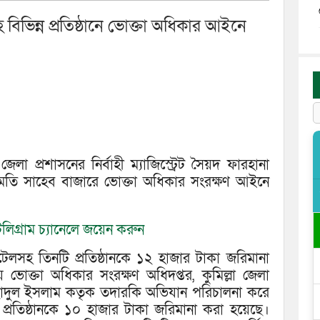
িভিন্ন প্রতিষ্ঠানে ভোক্তা অধিকার আইনে
েলা প্রশাস‌নের নির্বাহী ম্যা‌জি‌স্ট্রেট সৈয়দ ফারহানা
াম‌তি সাহেব বাজা‌রে ভোক্তা অ‌ধিকার সংরক্ষণ আইনে
লিগ্রাম চ্যানেলে জয়েন করুন
সহ তিনটি প্র‌তিষ্ঠান‌কে ১২ হাজার টাকা জ‌রিমানা
ক্তা অ‌ধিকার সংরক্ষণ অ‌ধিদপ্তর, কু‌মিল্ল‌া জেলা
ছাদুল ইসলাম কতৃক তদার‌কি অ‌ভিযান প‌রিচালনা ক‌রে
 প্র‌তিষ্ঠান‌কে ১০ হাজার টাকা জ‌রিমানা করা হ‌য়ে‌ছে।