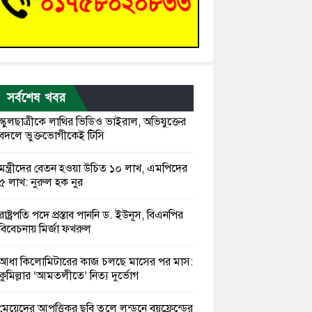
সর্বশেষ খবর
স্কুলছাত্রীকে লাথির ভিডিও ভাইরাল, অভিযুক্তের
বদলে ভুক্তভোগীকেই টিসি
মন্ত্রীদের বেতন হওয়া উচিত ১০ লাখ, এমপিদের
৫ লাখ: নুরুল হক নুর
রাষ্ট্রপতি পদে প্রস্তাব পাননি ড. ইউনূস, বিএনপির
বিবেচনায় মির্জা ফখরুল
আধা কিলোমিটারের কাজ চলছে মাসের পর মাস:
কুমিল্লার ‘আমতলীতে’ নিত্য দুর্ভোগ
মেয়েদের আপত্তিকর ছবি তুলে লন্ডনে বয়ফ্রেন্ডের