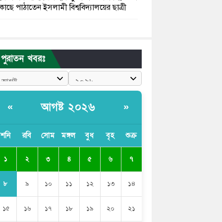
কাছে পাঠাতেন ইসলামী বিশ্ববিদ্যালয়ের ছাত্রী
পুলিশকে পিটিয়ে রক্তাক্ত করেছি এ দৃশ্য কি
আপনারা দেখেননি: এনসিপি নেতা
পুরাতন খবরঃ
পাঁচ দেশি মাছে মিলল মাইক্রোপ্লাস্টিক, সবচেয়ে
বেশি কই মাছে
বাংলাদেশী কর্মীদের আকামা নিয়ে বড় সুখবর
আগষ্ট ২০২৬
«
»
দিলো সৌদি সরকার
ভারতের পূর্ব সীমান্তে এখন ‘আরেকটি পাকিস্তান’
শনি
রবি
সোম
মঙ্গল
বুধ
বৃহ
শুক্র
গড়ে উঠেছে: সজীব ওয়াজেদ জয়
১
২
৩
৪
৫
৬
৭
সাকিব আল হাসানের বাড়িতে আগুন, পেট্রলবোমা
বিস্ফোরণ
৮
৯
১০
১১
১২
১৩
১৪
১৫
১৬
১৭
১৮
১৯
২০
২১