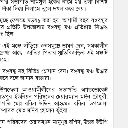
নপি’র সভাপতি শামসুল হকের নামে ২য় তলা বিশিষ্ট
 টাকা দিয়ে নিলামে তুলে দখল করে নেয়।
ুছে ফেলতে ষড়যন্ত্র করা হয়, আগামী বছর বঙ্গবন্ধুর
তিটি উপজেলায় বঙ্গবন্ধু মঞ্চ প্রতিষ্ঠার সিদ্ধান্ত
ঞ্চ ছিল।
ধু এই মঞ্চে দাঁড়িয়ে জনসমুদ্রে ভাষণ দেন, সমকালীন
উল্লেখ্য আছে। জাতির পিতার স্মৃতিবিজড়িত এই মঞ্চটি
়েছে।
গবন্ধু সহ বিভিন্ন স্লোগান দেন। বঙ্গবন্ধু মঞ্চ উদ্ধার
ন হবে বলে জানান বক্তারা।
দি উপজেলা আওয়ামীলীগের সভাপতি অ্যাডভোকেট
তপুর ইউনিয়ন পরিষদের চেয়ারম্যান মঈন চৌধুরী,
র সভাপতি মোঃ রকিব উদ্দিন আহমেদ রকিব, উপজেলা
সম্পাদক মোঃ মনির হোসেন ভূঁইয়া।
য়ন পরিষদের চেয়ারম্যান মামুনুর রশিদ, উত্তর ইউপি