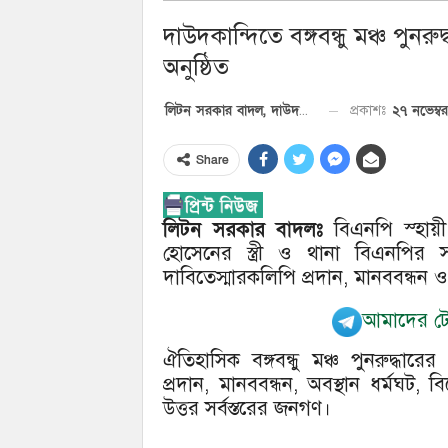
দাউদকান্দিতে বঙ্গবন্ধু মঞ্চ পুনর
অনুষ্ঠিত
২৭ নভেম্ব
প্রকাশঃ
লিটন সরকার বাদল, দাউদকান্দি প্রতিনিধি
Share
লিটন সরকার বাদলঃ
বিএনপি স্হায়ী 
হোসেনের স্ত্রী ও থানা বিএনপির সভ
দাবিতেস্মারকলিপি প্রদান, মানববন্ধন ও 
আমাদের টেল
ঐতিহাসিক বঙ্গবন্ধু মঞ্চ পুনরুদ্ধার
প্রদান, মানববন্ধন, অবস্থান ধর্মঘট, 
উত্তর সর্বস্তরের জনগণ।