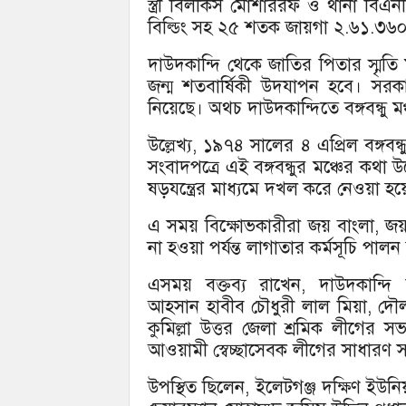
স্ত্রী বিলকিস মোশাররফ ও থানা বিএ
বিল্ডিং সহ ২৫ শতক জায়গা ২.৬১.৩৬০
দাউদকান্দি থেকে জাতির পিতার স্মৃতি ম
জন্ম শতবার্ষিকী উদযাপন হবে। সরকার প্র
নিয়েছে। অথচ দাউদকান্দিতে বঙ্গবন্ধু ম
উল্লেখ্য, ১৯৭৪ সালের ৪ এপ্রিল বঙ্গবন্
সংবাদপত্রে এই বঙ্গবন্ধুর মঞ্চের কথা 
ষড়যন্ত্রের মাধ্যমে দখল করে নেওয়া হয
এ সময় বিক্ষোভকারীরা জয় বাংলা, জয় বঙ্
না হওয়া পর্যন্ত লাগাতার কর্মসূচি পাল
এসময় বক্তব্য রাখেন, দাউদকান্
আহসান হাবীব চৌধুরী লাল মিয়া, দৌল
কুমিল্লা উত্তর জেলা শ্রমিক লীগে
আওয়ামী স্বেচ্ছাসেবক লীগের সাধারণ 
উপস্থিত ছিলেন, ইলেটগঞ্জ দক্ষিণ ইউনি