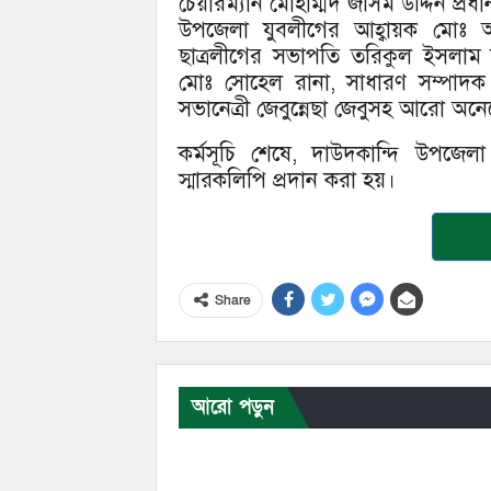
চেয়ারম্যান মোহাম্মদ জসিম উদ্দিন প্রধা
উপজেলা যুবলীগের আহ্বায়ক মোঃ আ
ছাত্রলীগের সভাপতি তরিকুল ইসলাম নয
মোঃ সোহেল রানা, সাধারণ সম্পাদক
সভানেত্রী জেবুন্নেছা জেবুসহ আরো অন
কর্মসূচি শেষে, দাউদকান্দি উপজেল
স্মারকলিপি প্রদান করা হয়।
Share
আরো পড়ুন