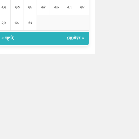
২২
২৩
২৪
২৫
২৬
২৭
২৮
২৯
৩০
৩১
« জুলাই
সেপ্টেম্বর »