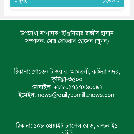
« জুলাই
সেপ্টেম্বর »
উপদেষ্টা সম্পাদক:
ইঞ্জিনিয়ার রাজীব হাসান
সম্পাদক:
মোঃ সোহরাব হোসেন (সুমন)
ঠিকানা:
গোল্ডেন টাওয়ার, আমতলী, কুমিল্লা সদর,
কুমিল্লা-৩৫০০
মোবাইল:
+৮৮০১৭১৭৯৬০০৯৭
ইমেইল:
news@dailycomillanews.com
ঠিকানা:
১০৮ হোয়াইট চ্যাপেল রোড, লন্ডন ই১
১ডিই