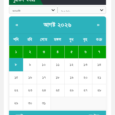
পাঁচ দেশি মাছে মিলল মাইক্রোপ্লাস্টিক, সবচেয়ে বেশি কই মাছে
বাংলাদেশী কর্মীদের আকামা নিয়ে বড় সুখবর দিলো সৌদি
সরকার
আগষ্ট ২০২৬
«
»
ভারতের পূর্ব সীমান্তে এখন ‘আরেকটি পাকিস্তান’ গড়ে উঠেছে:
সজীব ওয়াজেদ জয়
শনি
রবি
সোম
মঙ্গল
বুধ
বৃহ
শুক্র
সাকিব আল হাসানের বাড়িতে আগুন, পেট্রলবোমা বিস্ফোরণ
১
২
৩
৪
৫
৬
৭
৮
৯
১০
১১
১২
১৩
১৪
১৫
১৬
১৭
১৮
১৯
২০
২১
২২
২৩
২৪
২৫
২৬
২৭
২৮
২৯
৩০
৩১