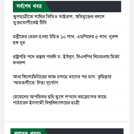
সর্বশেষ খবর
স্কুলছাত্রীকে লাথির ভিডিও ভাইরাল, অভিযুক্তের বদলে
ভুক্তভোগীকেই টিসি
মন্ত্রীদের বেতন হওয়া উচিত ১০ লাখ, এমপিদের ৫ লাখ: নুরুল
হক নুর
রাষ্ট্রপতি পদে প্রস্তাব পাননি ড. ইউনূস, বিএনপির বিবেচনায় মির্জা
ফখরুল
আধা কিলোমিটারের কাজ চলছে মাসের পর মাস: কুমিল্লার
‘আমতলীতে’ নিত্য দুর্ভোগ
মেয়েদের আপত্তিকর ছবি তুলে লন্ডনে বয়ফ্রেন্ডের কাছে
পাঠাতেন ইসলামী বিশ্ববিদ্যালয়ের ছাত্রী
পুলিশকে পিটিয়ে রক্তাক্ত করেছি এ দৃশ্য কি আপনারা দেখেননি:
এনসিপি নেতা
পুরাতন খবরঃ