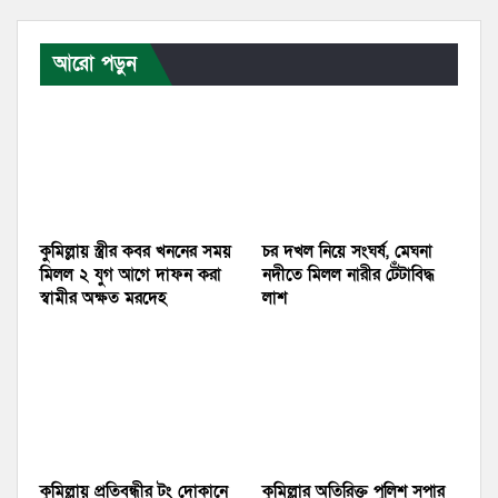
আরো পড়ুন
কুমিল্লায় স্ত্রীর কবর খননের সময়
চর দখল নিয়ে সংঘর্ষ, মেঘনা
মিলল ২ যুগ আগে দাফন করা
নদীতে মিলল নারীর টেঁটাবিদ্ধ
স্বামীর অক্ষত মরদেহ
লাশ
কুমিল্লায় প্রতিবন্ধীর টং দোকানে
কুমিল্লার অতিরিক্ত পুলিশ সুপার