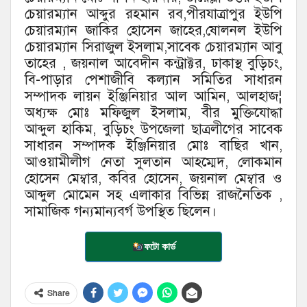
চেয়ারম্যান আব্দুর রহমান রব,পীরযাত্রাপুর ইউপি
চেয়ারম্যান জাকির হোসেন জাহের,ষোলনল ইউপি
চেয়ারম্যান সিরাজুল ইসলাম,সাবেক চেয়ারম্যান আবু
তাহের , জয়নাল আবেদীন কন্ট্রাক্টর, ঢাকাস্থ বুড়িচং,
বি-পাড়ার পেশাজীবি কল্যান সমিতির সাধারন
সম্পাদক লায়ন ইঞ্জিনিয়ার আল আমিন, আলহাজ¦
অধ্যক্ষ মোঃ মফিজুল ইসলাম, বীর মুক্তিযোদ্ধা
আব্দুল হাকিম, বুড়িচং উপজেলা ছাত্রলীগের সাবেক
সাধারন সম্পাদক ইঞ্জিনিয়ার মোঃ বাছির খান,
আওয়ামীলীগ নেতা সুলতান আহম্মেদ, লোকমান
হোসেন মেম্বার, কবির হোসেন, জয়নাল মেম্বার ও
আব্দুল মোমেন সহ এলাকার বিভিন্ন রাজনৈতিক ,
সামাজিক গন্যমান্যবর্গ উপস্থিত ছিলেন।
ফটো কার্ড
Share