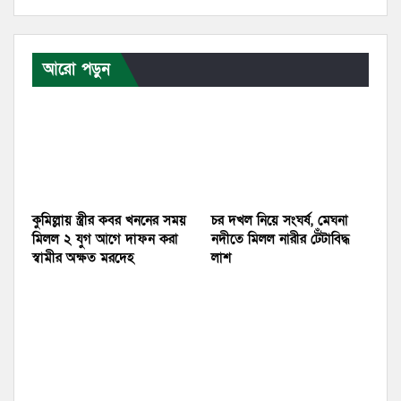
আরো পড়ুন
কুমিল্লায় স্ত্রীর কবর খননের সময়
চর দখল নিয়ে সংঘর্ষ, মেঘনা
মিলল ২ যুগ আগে দাফন করা
নদীতে মিলল নারীর টেঁটাবিদ্ধ
স্বামীর অক্ষত মরদেহ
লাশ