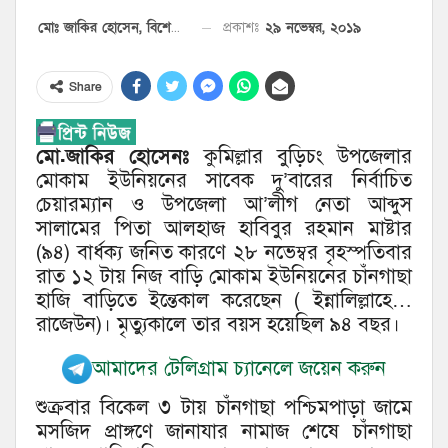
২৯ নভেম্বর, ২০১৯
প্রকাশঃ
মোঃ জাকির হোসেন, বিশেষ প্রতিনিধি
Share
মো.জাকির হোসেনঃ
কুমিল্লার বুড়িচং উপজেলার
মোকাম ইউনিয়নের সাবেক দু’বারের নির্বাচিত
চেয়ারম্যান ও উপজেলা আ’লীগ নেতা আব্দুস
সালামের পিতা আলহাজ হাবিবুর রহমান মাষ্টার
(৯৪) বার্ধক্য জনিত কারণে ২৮ নভেম্বর বৃহস্পতিবার
রাত ১২ টায় নিজ বাড়ি মোকাম ইউনিয়নের চাঁনগাছা
হাজি বাড়িতে ইন্তেকাল করেছেন ( ইন্নালিল্লাহে…
রাজেউন)। মৃত্যুকালে তার বয়স হয়েছিল ৯৪ বছর।
আমাদের টেলিগ্রাম চ্যানেলে জয়েন করুন
শুক্রবার বিকেল ৩ টায় চাঁনগাছা পশ্চিমপাড়া জামে
মসজিদ প্রাঙ্গণে জানাযার নামাজ শেষে চাঁনগাছা