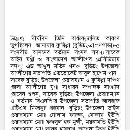
উল্লেখ্য দীর্ঘদিন তিনি বার্ধক্যেজনিত কারণে
ভুগছিলেন। জানাযায় কুমিল্লা (বুড়িচং-ব্রাহ্মণপাড়া)-৫
সংসদীয় আসনের বর্তমান সংসদ সদস্য,সাবেক
আইন মন্ত্রী ও বাংলাদেশ আ’লীগের প্রেসিডিয়াম
সদস্য এড আব্দুল মতিন খসরু ,বুড়িচং উপজেলা
আ’লীগের সভাপতি এডভোকেট আবুল হাশেম খান ,
সাবেক বুড়িচং উপজেলা চেয়ারম্যান ও কুমিল্লা দক্ষিণ
জেলা আ’লীগের যুগ্ম সাধারন সম্পাদক সাজ্জাদ
হোসেন স্বপন, সাবেক বুড়িচং উপজেলা চেয়ারম্যান
ও বর্তমান বিএনপি’র উপজেলা সভাপতি আলহাজ
এটিএম মিজানুর রহমান, বুড়িচং উপজেলা ভাইস
চেয়ারম্যান মোঃ গোলাম ফারুক, মোকাম ইউপি
চেয়ারম্যান মোঃ ফজলুল হক মুন্সী, ময়নামতি ইউপি
চেয়ারম্যান মোঃ লালন হায়দার, ভারেল্লা উত্তর ইউপি