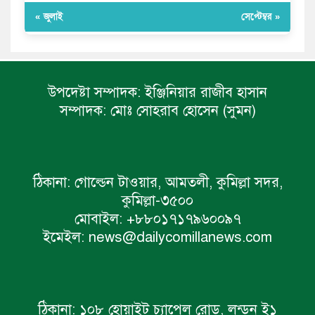
« জুলাই
সেপ্টেম্বর »
উপদেষ্টা সম্পাদক:
ইঞ্জিনিয়ার রাজীব হাসান
সম্পাদক:
মোঃ সোহরাব হোসেন (সুমন)
ঠিকানা:
গোল্ডেন টাওয়ার, আমতলী, কুমিল্লা সদর,
কুমিল্লা-৩৫০০
মোবাইল:
+৮৮০১৭১৭৯৬০০৯৭
ইমেইল:
news@dailycomillanews.com
ঠিকানা:
১০৮ হোয়াইট চ্যাপেল রোড, লন্ডন ই১