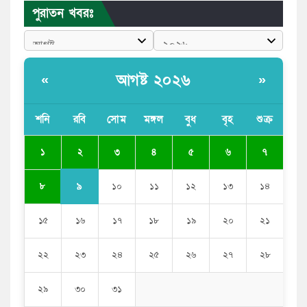
রাষ্ট্রপতি পদে প্রস্তাব পাননি ড. ইউনূস, বিএনপির বিবেচনায় মির্জা
পুরাতন খবরঃ
ফখরুল
আধা কিলোমিটারের কাজ চলছে মাসের পর মাস: কুমিল্লার
‘আমতলীতে’ নিত্য দুর্ভোগ
আগষ্ট ২০২৬
«
»
মেয়েদের আপত্তিকর ছবি তুলে লন্ডনে বয়ফ্রেন্ডের কাছে
পাঠাতেন ইসলামী বিশ্ববিদ্যালয়ের ছাত্রী
শনি
রবি
সোম
মঙ্গল
বুধ
বৃহ
শুক্র
পুলিশকে পিটিয়ে রক্তাক্ত করেছি এ দৃশ্য কি আপনারা দেখেননি:
২
১
৩
৪
৫
৬
৭
এনসিপি নেতা
৯
৮
১০
১১
১২
১৩
১৪
১৫
১৬
১৭
১৮
১৯
২০
২১
২২
২৩
২৪
২৫
২৬
২৭
২৮
২৯
৩০
৩১