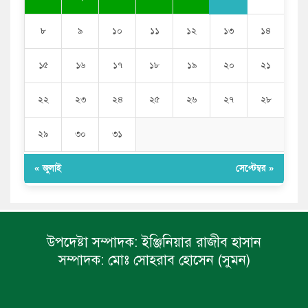
৮
৯
১০
১১
১২
১৩
১৪
১৫
১৬
১৭
১৮
১৯
২০
২১
২২
২৩
২৪
২৫
২৬
২৭
২৮
২৯
৩০
৩১
« জুলাই
সেপ্টেম্বর »
উপদেষ্টা সম্পাদক:
ইঞ্জিনিয়ার রাজীব হাসান
সম্পাদক:
মোঃ সোহরাব হোসেন (সুমন)