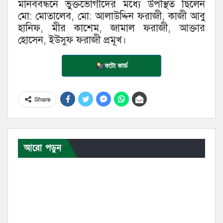
মানববন্ধনে ভুক্তভোগীদের মধ্যে উপস্থিত ছিলেন
মো: মোতালেব, মো: আলাউদ্দিন ফরাজী, কাজী আবু
হানিফ, মীর কাশেম, জামাল ফরাজী, আক্তার
হোসেন, ইউসুফ ফরাজী প্রমূখ।
ফটো কার্ড
Share
আরো পড়ুন