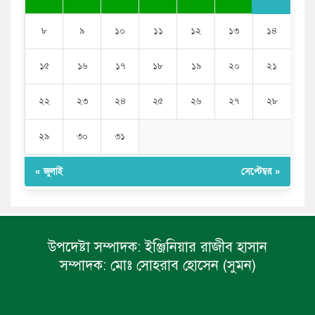
৮
৯
১০
১১
১২
১৩
১৪
১৫
১৬
১৭
১৮
১৯
২০
২১
২২
২৩
২৪
২৫
২৬
২৭
২৮
২৯
৩০
৩১
« জুলাই
সেপ্টেম্বর »
উপদেষ্টা সম্পাদক:
ইঞ্জিনিয়ার রাজীব হাসান
সম্পাদক:
মোঃ সোহরাব হোসেন (সুমন)