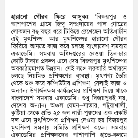
হারানো গৌরব ফিরে আসুকঃ
‘বিজয়পুর ও
আশপাশের গ্রামে হিন্দু সম্প্রদায়ের পাল গোত্রের
লোকজন বহু বছর ধরে টিকিয়ে রেখেছেন অতিপ্রাচীন
এই মৃৎশিল্প। আর মৃৎশিল্পের হারানো গৌরব
ফিরিয়ে আনতে কাজ করে চলছে বাংলাদেশ সমবায়
একাডেমি। সমবায় অধিদপ্তরের নেওয়া তিন-চার
কোটি টাকার প্রকল্প এনে দেয় বিজয়পুর মৃৎশিল্পের
অবকাঠামোগত উন্নয়ন। সেই সঙ্গে সরকারি অর্থায়নে
চলছে নিয়মিত প্রশিক্ষণের ব্যবস্থা। মৃৎপণ্য তৈরি
থেকে শুরু করে কম্পিউটার প্রশিক্ষণ, সেলাই কাজ ও
অন্যান্য উপার্জনক্ষম কার্যক্রমের প্রশিক্ষণ দিয়ে থাকে
বাংলাদেশ সমবায় একাডেমি। শুধু বিজয়পুরই নয়,
দেশের অন্যান্য অঞ্চল যেমন—সাভার, পটুয়াখালী,
কুষ্টিয়া থেকে প্রতি ২৫ জন নারী-পুরুষের এক একটি
দল এনে মৃৎশিল্পের প্রশিক্ষণ দেওয়া হয় বিজয়পুর
মৃৎশিল্প সমবায় সমিতি প্রশিক্ষণ কক্ষে। সমবায়
একাডেমির প্রশিক্ষকদের পাশাপাশি হাতে-কলমে