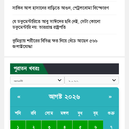
সাকিব আল হাসানের বাড়িতে আগুন, পেট্রলবোমা বিস্ফোরণ
যে ডকুমেন্টারিতে আবু সাঈদের ছবি নেই, সেটা কোনো
ডকুমেন্টারি নয়: ভারপ্রাপ্ত রাষ্ট্রপতি
কুমিল্লায় শরীরের বিভিন্ন ক্ষত নিয়ে বেঁচে আছেন ৫৬৬
জুলাইযোদ্ধা
তারেক রহমান ক্ষমতায় থাকবেন না, পতন শুরু হয়ে গেছে:
পাটওয়ারী
পুরাতন খবরঃ
শেখ হাসিনাকে আর রাখতে চাচ্ছে না ভারত: আসিফ মাহমুদ
জুলাই কোনো শ্রেণি বা গোষ্ঠীর নয়, এটি সর্বস্তরের মানুষের: ড.
আগষ্ট ২০২৬
«
»
ইউনূস
আলিয়া মাদ্রাসায় ছাত্রদল-শিবির সংঘর্ষ, হাতে পাইপ মাথায়
শনি
রবি
সোম
মঙ্গল
বুধ
বৃহ
শুক্র
হেলমেট পড়ে মাঠে যুবদল নেতা নয়ন
৭
১
২
৩
৪
৫
৬