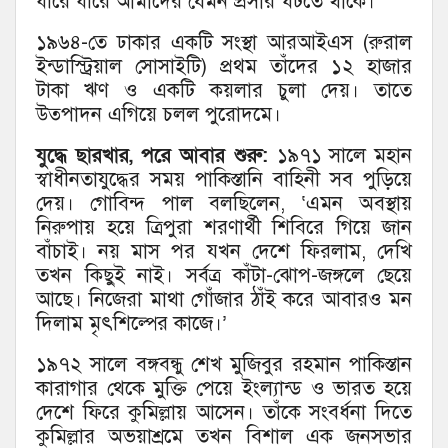
ধীরে ধীরে আমাদের যেমন প্রসার ঘটতে থাকে।’
১৯৬৪-তে ঢাকার একটি সংস্থা আরআইএস (রুরাল
ইন্ডাস্ট্রিয়াল সোসাইটি) প্রথম তাঁদের ১২ হাজার
টাকা ঋণ ও একটি কয়লার চুলা দেয়। তাতে
উত্পাদন এগিয়ে চলল পুরোদমে।
যুদ্ধে ছারখার, পরে আবার শুরু:
১৯৭১ সালে মহান
স্বাধীনতাযুদ্ধের সময় পাকিস্তানি বাহিনী সব পুড়িয়ে
দেয়। গোবিন্দ পাল বলছিলেন, ‘এমন অবস্থায়
নিরুপায় হয়ে ত্রিপুরা শরণার্থী শিবিরে গিয়ে জান
বাঁচাই। নয় মাস পর যখন দেশে ফিরলাম, দেখি
তখন কিছুই নাই। সর্বত্র কাঁটা-ঝোপ-জঙ্গলে ছেয়ে
আছে। নিজেরা মাথা গোঁজার ঠাঁই করে আবারও মন
দিলাম মৃৎশিল্পের কাজে।’
১৯৭২ সালে বঙ্গবন্ধু শেখ মুজিবুর রহমান পাকিস্তান
কারাগার থেকে মুক্তি পেয়ে ইংল্যান্ড ও ভারত হয়ে
দেশে ফিরে কুমিল্লায় আসেন। তাঁকে সংবর্ধনা দিতে
কুমিল্লার অভয়াশ্রমে তখন বিশাল এক জনসভার