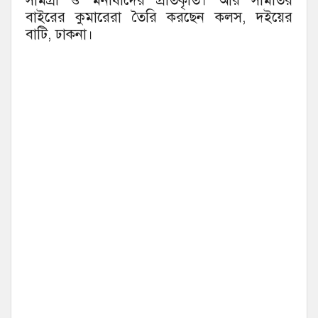
সামগ্রী ও মনীষীদের প্রতিকৃতি। আর সমিতির
বাইরের কুমারেরা তৈরি করছেন কলস, দইয়ের
বাটি, ঢাকনা।