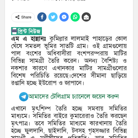
Share
এম এ হান্নানঃ
কুমিল্লার লালমাই পাহাড়ের কোল
ঘেঁষে সমতল ভূমির সাতটি গ্রাম। ওই গ্রামগুলোয়
পাল বংশের অধিবাসীরা বংশপরম্পরায় মাটির
বিভিন্ন সামগ্রী তৈরি করেন। অনন্য বৈশিষ্ট্য ও
নকশার কারণে এখানকার মাটির সামগ্রীগুলোর
বিশেষ পরিচিতি রয়েছে।দেশের সীমানা ছাড়িয়ে
রপ্তানি হচ্ছে ইউরোপ ও জাপানে।
আমাদের টেলিগ্রাম চ্যানেলে জয়েন করুন
এখানে মৃৎশিল্প তৈরি হচ্ছে সমবায় সমিতির
মাধ্যমে। সমিতির বাইরে কুমারেরাও তৈরি করছেন
মৃৎপাত্র। তবে সমিতির মাধ্যমে কারখানায় তৈরি
হচ্ছে ফুলদানি, ছাইদানি, টবসহ গৃহসজ্জার বিভিন্ন