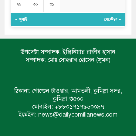
২৯
৩০
৩১
« জুলাই
সেপ্টেম্বর »
উপদেষ্টা সম্পাদক:
ইঞ্জিনিয়ার রাজীব হাসান
সম্পাদক:
মোঃ সোহরাব হোসেন (সুমন)
ঠিকানা:
গোল্ডেন টাওয়ার, আমতলী, কুমিল্লা সদর,
কুমিল্লা-৩৫০০
মোবাইল:
+৮৮০১৭১৭৯৬০০৯৭
ইমেইল:
news@dailycomillanews.com