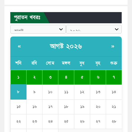
পুলিশকে পিটিয়ে রক্তাক্ত করেছি এ দৃশ্য কি আপনারা দেখেননি:
এনসিপি নেতা
পুরাতন খবরঃ
পাঁচ দেশি মাছে মিলল মাইক্রোপ্লাস্টিক, সবচেয়ে বেশি কই মাছে
বাংলাদেশী কর্মীদের আকামা নিয়ে বড় সুখবর দিলো সৌদি
সরকার
আগষ্ট ২০২৬
«
»
ভারতের পূর্ব সীমান্তে এখন ‘আরেকটি পাকিস্তান’ গড়ে উঠেছে:
সজীব ওয়াজেদ জয়
শনি
রবি
সোম
মঙ্গল
বুধ
বৃহ
শুক্র
সাকিব আল হাসানের বাড়িতে আগুন, পেট্রলবোমা বিস্ফোরণ
১
২
৩
৪
৫
৬
৭
৮
৯
১০
১১
১২
১৩
১৪
১৫
১৬
১৭
১৮
১৯
২০
২১
২২
২৩
২৪
২৫
২৬
২৭
২৮