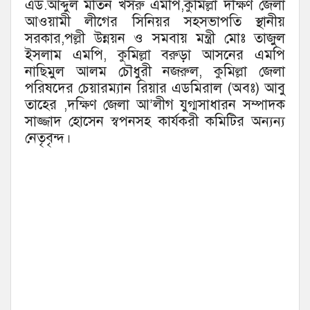
এড.আব্দুল মতিন খসরু এমপি,কুমিল্লা দক্ষিণ জেলা
আওয়ামী লীগের সিনিয়র সহসভাপতি স্থানীয়
সরকার,পল্লী উন্নয়ন ও সমবায় মন্ত্রী মোঃ তাজুল
ইসলাম এমপি, কুমিল্লা বরুড়া আসনের এমপি
নাছিমুল আলম চৌধুরী নজরুল, কুমিল্লা জেলা
পরিষদের চেয়ারম্যান রিয়ার এডমিরাল (অবঃ) আবু
তাহের ,দক্ষিণ জেলা আ’লীগ যুগ্মসাধারন সম্পাদক
সাজ্জাদ হোসেন স্বপনসহ কার্যকরী কমিটির অন্যন্য
নেতৃবৃন্দ।