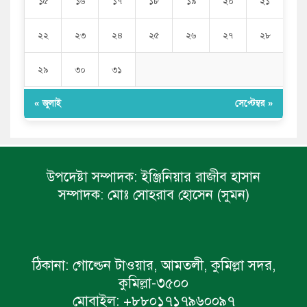
১৫
১৬
১৭
১৮
১৯
২০
২১
২২
২৩
২৪
২৫
২৬
২৭
২৮
২৯
৩০
৩১
« জুলাই
সেপ্টেম্বর »
উপদেষ্টা সম্পাদক:
ইঞ্জিনিয়ার রাজীব হাসান
সম্পাদক:
মোঃ সোহরাব হোসেন (সুমন)
ঠিকানা:
গোল্ডেন টাওয়ার, আমতলী, কুমিল্লা সদর,
কুমিল্লা-৩৫০০
মোবাইল:
+৮৮০১৭১৭৯৬০০৯৭