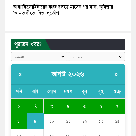
আধা কিলোমিটারের কাজ চলছে মাসের পর মাস: কুমিল্লার
‘আমতলীতে’ নিত্য দুর্ভোগ
মেয়েদের আপত্তিকর ছবি তুলে লন্ডনে বয়ফ্রেন্ডের কাছে
পাঠাতেন ইসলামী বিশ্ববিদ্যালয়ের ছাত্রী
পুরাতন খবরঃ
পুলিশকে পিটিয়ে রক্তাক্ত করেছি এ দৃশ্য কি আপনারা দেখেননি:
এনসিপি নেতা
পাঁচ দেশি মাছে মিলল মাইক্রোপ্লাস্টিক, সবচেয়ে বেশি কই মাছে
আগষ্ট ২০২৬
«
»
বাংলাদেশী কর্মীদের আকামা নিয়ে বড় সুখবর দিলো সৌদি
সরকার
শনি
রবি
সোম
মঙ্গল
বুধ
বৃহ
শুক্র
ভারতের পূর্ব সীমান্তে এখন ‘আরেকটি পাকিস্তান’ গড়ে উঠেছে:
২
১
৩
৪
৫
৬
৭
সজীব ওয়াজেদ জয়
৯
৮
১০
১১
১২
১৩
১৪