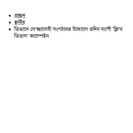
চৌদ্দগ্রাম
অন্যান্য
নাঙ্গলকোট
আইন আদালত
প্রচ্ছদ
মনোহরগঞ্জ
মতামত
স্থানীয়
বরুড়া
কুমিল্লার ঐতিহ্য
লালমাই
তিতাসে সে’চ্ছাসেবী সংগঠনের উদ্যোগে ৩দিন ব্যাপী ‘ক্লি’ন
বিখ্যাত ব্যাক্তিত্ব
দাউদকান্দি
তিতাস’ ক্যাম্পেইন
কুমিল্লা বিভাগ চাই
চান্দিনা
কুমিল্লা ভিক্টোরিয়ানস্
মুরাদনগর
দেবিদ্বার
হোমনা
তিতাস
মেঘনা