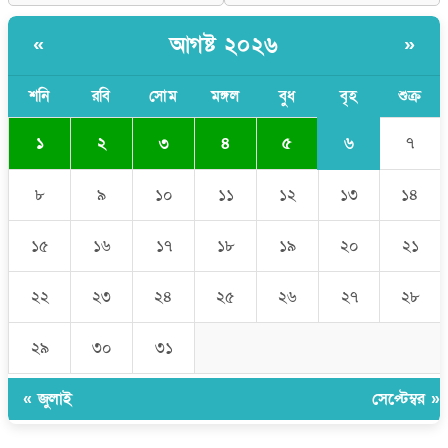
কুমিল্লার ৫ হাসপাতাল-ডায়াগনস্টিক সাময়িক বন্ধের নির্দেশ
পরকীয়ার অভিযোগে গ্রামবাসীর হাতে আটক কনটেন্ট ক্রিয়েটর রিপন মিয়া
আগষ্ট ২০২৬
«
»
শনি
রবি
সোম
মঙ্গল
বুধ
বৃহ
শুক্র
৬
১
২
৩
৪
৫
৭
৮
৯
১০
১১
১২
১৩
১৪
১৫
১৬
১৭
১৮
১৯
২০
২১
২২
২৩
২৪
২৫
২৬
২৭
২৮
২৯
৩০
৩১
« জুলাই
সেপ্টেম্বর »