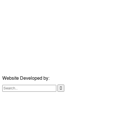
উপদেষ্টা সম্পাদক:
ইঞ্জিনিয়ার রাজীব হাসান
সম্পাদক:
মোঃ সোহরাব হোসেন (সুমন)
ঠিকানা:
গোল্ডেন টাওয়ার, আমতলী, কুমিল্লা সদর, কুমিল্লা-৩৫০০
মোবাইল:
+৮৮০১৭১৭৯৬০০৯৭
ইমেইল:
news@dailycomillanews.com
ঠিকানা:
১০৮ হোয়াইট চ্যাপেল রোড, লন্ডন ই১ ১ডিই
মোবাইল:
০৭৪১১৯৩৩২৬১
ইমেইল:
london@dailycomillanews.com
Website Developed by:
TechSmartBD.com