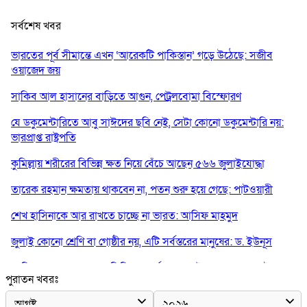
সর্বশেষ খবর
ভারতের পূর্ব সীমান্তে এখন ‘আরেকটি পাকিস্তান’ গড়ে উঠেছে: সজীব
ওয়াজেদ জয়
সাকিব আল হাসানের বাড়িতে আগুন, পেট্রলবোমা বিস্ফোরণ
যে ডকুমেন্টারিতে আবু সাঈদের ছবি নেই, সেটা কোনো ডকুমেন্টারি নয়:
ভারপ্রাপ্ত রাষ্ট্রপতি
কুমিল্লায় শরীরের বিভিন্ন ক্ষত নিয়ে বেঁচে আছেন ৫৬৬ জুলাইযোদ্ধা
তারেক রহমান ক্ষমতায় থাকবেন না, পতন শুরু হয়ে গেছে: পাটওয়ারী
শেখ হাসিনাকে আর রাখতে চাচ্ছে না ভারত: আসিফ মাহমুদ
জুলাই কোনো শ্রেণি বা গোষ্ঠীর নয়, এটি সর্বস্তরের মানুষের: ড. ইউনূস
আলিয়া মাদ্রাসায় ছাত্রদল-শিবির সংঘর্ষ, হাতে পাইপ মাথায় হেলমেট পড়ে
পুরাতন খবরঃ
মাঠে যুবদল নেতা নয়ন