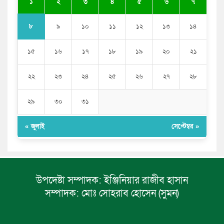
১
২
৩
৪
৫
৬
৭
৮
৯
১০
১১
১২
১৩
১৪
১৫
১৬
১৭
১৮
১৯
২০
২১
২২
২৩
২৪
২৫
২৬
২৭
২৮
২৯
৩০
৩১
« জুলাই
সেপ্টেম্বর »
উপদেষ্টা সম্পাদক:
ইঞ্জিনিয়ার রাজীব হাসান
সম্পাদক:
মোঃ সোহরাব হোসেন (সুমন)