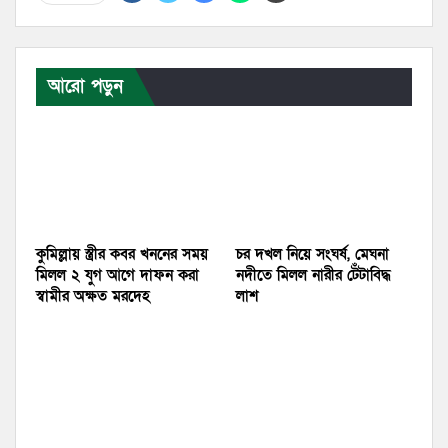
আরো পড়ুন
কুমিল্লায় স্ত্রীর কবর খননের সময়
চর দখল নিয়ে সংঘর্ষ, মেঘনা
মিলল ২ যুগ আগে দাফন করা
নদীতে মিলল নারীর টেঁটাবিদ্ধ
স্বামীর অক্ষত মরদেহ
লাশ