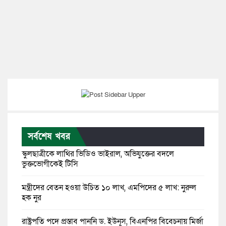
সর্বশেষ খবর
স্কুলছাত্রীকে লাথির ভিডিও ভাইরাল, অভিযুক্তের বদলে
ভুক্তভোগীকেই টিসি
মন্ত্রীদের বেতন হওয়া উচিত ১০ লাখ, এমপিদের ৫ লাখ: নুরুল
হক নুর
রাষ্ট্রপতি পদে প্রস্তাব পাননি ড. ইউনূস, বিএনপির বিবেচনায় মির্জা