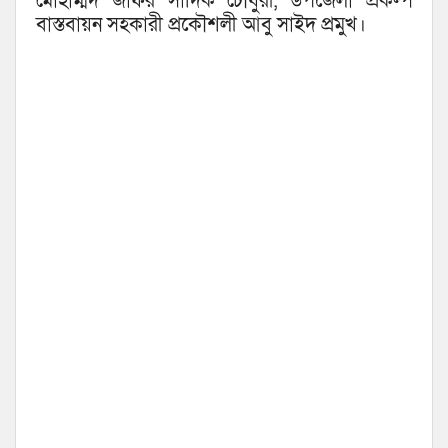
মোহাম্মদ জাফর সাদিক চৌধুরী, উপজেলা প্রকল্প
বাস্তবায়ন সহকারী প্রকৌশলী আবু সাইদ প্রমুখ।