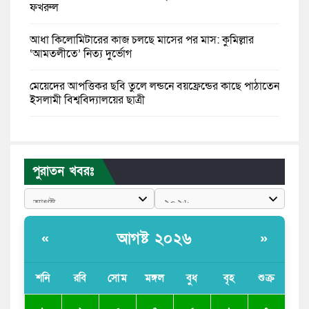
ফখরুল
আধা কিলোমিটারের কাজ চলছে মাসের পর মাস: কুমিল্লার
‘আমতলীতে’ নিত্য দুর্ভোগ
মেয়েদের আপত্তিকর ছবি তুলে লন্ডনে বয়ফ্রেন্ডের কাছে পাঠাতেন
ইসলামী বিশ্ববিদ্যালয়ের ছাত্রী
পুলিশকে পিটিয়ে রক্তাক্ত করেছি এ দৃশ্য কি আপনারা দেখেননি:
এনসিপি নেতা
পুরাতন খবরঃ
পাঁচ দেশি মাছে মিলল মাইক্রোপ্লাস্টিক, সবচেয়ে বেশি কই মাছে
বাংলাদেশী কর্মীদের আকামা নিয়ে বড় সুখবর দিলো সৌদি
সরকার
আগষ্ট ২০২৬
«
»
ভারতের পূর্ব সীমান্তে এখন ‘আরেকটি পাকিস্তান’ গড়ে উঠেছে:
সজীব ওয়াজেদ জয়
শনি
রবি
সোম
মঙ্গল
বুধ
বৃহ
শুক্র
সাকিব আল হাসানের বাড়িতে আগুন, পেট্রলবোমা বিস্ফোরণ