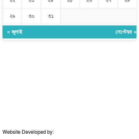
২২
২৩
২৪
২৫
২৬
২৭
২৮
২৯
৩০
৩১
« জুলাই
সেপ্টেম্বর »
উপদেষ্টা সম্পাদক:
ইঞ্জিনিয়ার রাজীব হাসান
সম্পাদক:
মোঃ সোহরাব হোসেন (সুমন)
ঠিকানা:
গোল্ডেন টাওয়ার, আমতলী, কুমিল্লা সদর, কুমিল্লা-৩৫০০
মোবাইল:
+৮৮০১৭১৭৯৬০০৯৭
ইমেইল:
news@dailycomillanews.com
ঠিকানা:
১০৮ হোয়াইট চ্যাপেল রোড, লন্ডন ই১ ১ডিই
মোবাইল:
০৭৪১১৯৩৩২৬১
ইমেইল:
london@dailycomillanews.com
Website Developed by:
TechSmartBD.com