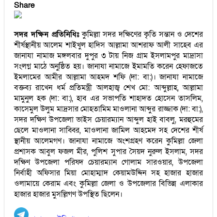
Share
সদর দক্ষিন প্রতিনিধিঃ
কুমিল্লা সদর দক্ষিণের কৃতি সন্তান ও দেশের
শীর্ষস্থানীয় আলেম শাইখুল হাদিস আল্লামা আশরাফ আলী সাহেব এর
জানাযা নামাজ মঙ্গলবার দুপুর ৩ টায় নিজ গ্রাম ইসলামপুর মাদ্রাসা
সংলগ্ন মাঠে অনুষ্ঠিত হয়। জানাযা নামাজে ইমামতি করেন হেফাজতে
ইমলামের আমীর আল্লামা আহমদ শফি (দা: বা:)। জানাযা নামাজে
বক্তব্য রাখেন ধর্ম প্রতিমন্ত্রী আলহাজ্ব শেখ মো: আব্দুল্লাহ, আল্লামা
মামুনুল হক (দা: বা:), হাব এর সভাপতি শাহাদত হোসেন তাসলিম,
কাসেমুল উলুম মাদ্রসার মোহতামিম মাওলানা আব্দুর রাজ্জাক (দা: বা:),
সদর দক্ষিণ উপজেলা ভাইস চেয়ারম্যান আব্দুল হাই বাবলু, মরহুমের
ছেলে মাওলানা সাব্বির, মাওলানা জামিল আহমেদ সহ দেশের শীর্ষ
স্থানীয় আলেমগণ। জানাযা নামাজে অংশগ্রহণ করেন কুমিল্লা জেলা
প্রশাসক আবুল ফজল মীর, পুলিশ সুপার সৈয়দ নুরুল ইসলাম, সদর
দক্ষিণ উপজেলা পরিষদ চেয়ারম্যান গোলাম সারওয়ার, উপজেলা
নির্বাহী অফিসার মিয়া মোহাম্মাদ কেয়ামউদ্দিন সহ হাজার হাজার
ওলামায়ে কেরাম এবং কুমিল্লা জেলা ও উপজেলার বিভিন্ন এলাকার
হাজার হাজার মুসল্লিগণ উপস্থিত ছিলেন।