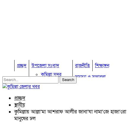
প্রচ্ছদ
উপজেলা সংবাদ
রাজনীতি
শিক্ষাঙ্গন
কুমিল্লা সদর
সমস্যা ও সম্ভাবনা
কুমিল্লা সদর দক্ষিণ
বুড়িচং
প্রবাস জীবন
কুমিল্লার কৃষি
ব্রাহ্মণপাড়া
প্রচ্ছদ
কুমিল্লা ভোটের হাওয়া
লাকসাম
স্থানীয়
চৌদ্দগ্রাম
অন্যান্য
কুমিল্লায় আল্লা’মা আশরাফ আলীর জানা’যা নামা’জে হাজা’রো
নাঙ্গলকোট
মানুষের ঢল
আইন আদালত
মনোহরগঞ্জ
মতামত
বরুড়া
কুমিল্লার ঐতিহ্য