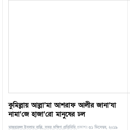
কুমিল্লায় আল্লা’মা আশরাফ আলীর জানা’যা
নামা’জে হাজা’রো মানুষের ঢল
মাজহারুল ইসলাম বাপ্পি, সদর দক্ষিণ প্রতিনিধি
প্রকাশঃ
৩১ ডিসেম্বর, ২০১৯