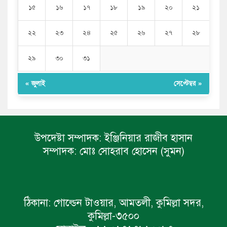
১৫
১৬
১৭
১৮
১৯
২০
২১
২২
২৩
২৪
২৫
২৬
২৭
২৮
২৯
৩০
৩১
« জুলাই
সেপ্টেম্বর »
উপদেষ্টা সম্পাদক:
ইঞ্জিনিয়ার রাজীব হাসান
সম্পাদক:
মোঃ সোহরাব হোসেন (সুমন)
ঠিকানা:
গোল্ডেন টাওয়ার, আমতলী, কুমিল্লা সদর,
কুমিল্লা-৩৫০০