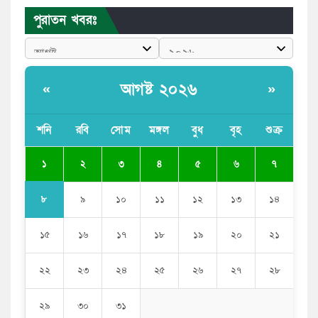
পুরাতন খবরঃ
পাঁচ দেশি মাছে মিলল মাইক্রোপ্লাস্টিক, সবচেয়ে বেশি কই মাছে
বাংলাদেশী কর্মীদের আকামা নিয়ে বড় সুখবর দিলো সৌদি
সরকার
আগষ্ট ২০২৬
«
»
ভারতের পূর্ব সীমান্তে এখন ‘আরেকটি পাকিস্তান’ গড়ে উঠেছে:
সজীব ওয়াজেদ জয়
শনি
রবি
সোম
মঙ্গল
বুধ
বৃহ
শুক্র
সাকিব আল হাসানের বাড়িতে আগুন, পেট্রলবোমা বিস্ফোরণ
১
২
৩
৪
৫
৬
৭
৮
৯
১০
১১
১২
১৩
১৪
১৫
১৬
১৭
১৮
১৯
২০
২১
২২
২৩
২৪
২৫
২৬
২৭
২৮
২৯
৩০
৩১