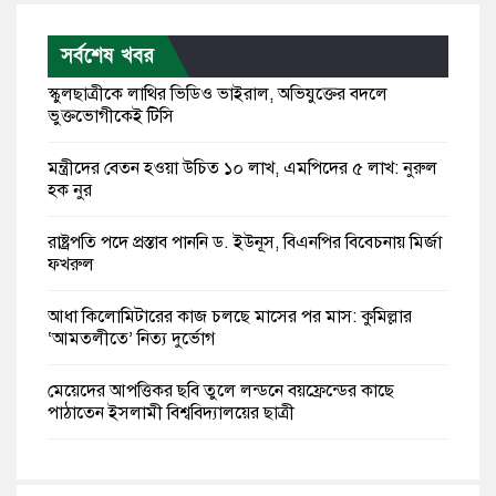
সর্বশেষ খবর
স্কুলছাত্রীকে লাথির ভিডিও ভাইরাল, অভিযুক্তের বদলে
ভুক্তভোগীকেই টিসি
মন্ত্রীদের বেতন হওয়া উচিত ১০ লাখ, এমপিদের ৫ লাখ: নুরুল
হক নুর
রাষ্ট্রপতি পদে প্রস্তাব পাননি ড. ইউনূস, বিএনপির বিবেচনায় মির্জা
ফখরুল
আধা কিলোমিটারের কাজ চলছে মাসের পর মাস: কুমিল্লার
‘আমতলীতে’ নিত্য দুর্ভোগ
মেয়েদের আপত্তিকর ছবি তুলে লন্ডনে বয়ফ্রেন্ডের কাছে
পাঠাতেন ইসলামী বিশ্ববিদ্যালয়ের ছাত্রী
পুলিশকে পিটিয়ে রক্তাক্ত করেছি এ দৃশ্য কি আপনারা দেখেননি:
এনসিপি নেতা