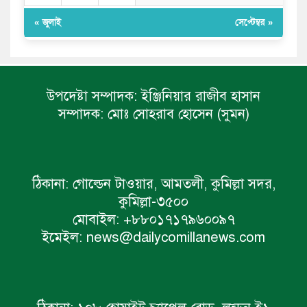
« জুলাই
সেপ্টেম্বর »
উপদেষ্টা সম্পাদক:
ইঞ্জিনিয়ার রাজীব হাসান
সম্পাদক:
মোঃ সোহরাব হোসেন (সুমন)
ঠিকানা:
গোল্ডেন টাওয়ার, আমতলী, কুমিল্লা সদর,
কুমিল্লা-৩৫০০
মোবাইল:
+৮৮০১৭১৭৯৬০০৯৭
ইমেইল:
news@dailycomillanews.com