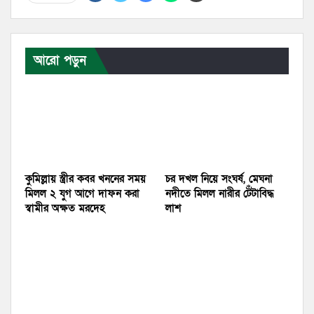
আরো পড়ুন
কুমিল্লায় স্ত্রীর কবর খননের সময়
চর দখল নিয়ে সংঘর্ষ, মেঘনা
মিলল ২ যুগ আগে দাফন করা
নদীতে মিলল নারীর টেঁটাবিদ্ধ
স্বামীর অক্ষত মরদেহ
লাশ