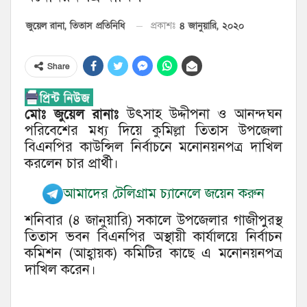
৪ জানুয়ারি, ২০২০
জুয়েল রানা, তিতাস প্রতিনিধি
প্রকাশঃ
Share
মোঃ জুয়েল রানাঃ
উৎসাহ উদ্দীপনা ও আনন্দঘন
পরিবেশের মধ্য দিয়ে কুমিল্লা তিতাস উপজেলা
বিএনপির কাউন্সিল নির্বাচনে মনোনয়নপত্র দাখিল
করলেন চার প্রার্থী।
আমাদের টেলিগ্রাম চ্যানেলে জয়েন করুন
শনিবার (৪ জানুয়ারি) সকালে উপজেলার গাজীপুরস্থ
তিতাস ভবন বিএনপির অস্থায়ী কার্যালয়ে নির্বাচন
কমিশন (আহ্বায়ক) কমিটির কাছে এ মনোনয়নপত্র
দাখিল করেন।