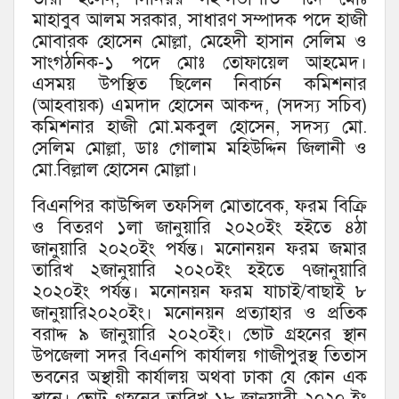
মাহাবুব আলম সরকার, সাধারণ সম্পাদক পদে হাজী
মোবারক হোসেন মোল্লা, মেহেদী হাসান সেলিম ও
সাংগঠনিক-১ পদে মোঃ তোফায়েল আহমেদ।
এসময় উপস্থিত ছিলেন নিবার্চন কমিশনার
(আহবায়ক) এমদাদ হোসেন আকন্দ, (সদস্য সচিব)
কমিশনার হাজী মো.মকবুল হোসেন, সদস্য মো.
সেলিম মোল্লা, ডাঃ গোলাম মহিউদ্দিন জিলানী ও
মো.বিল্লাল হোসেন মোল্লা।
বিএনপির কাউন্সিল তফসিল মোতাবেক, ফরম বিক্রি
ও বিতরণ ১লা জানুয়ারি ২০২০ইং হইতে ৪ঠা
জানুয়ারি ২০২০ইং পর্যন্ত। মনোনয়ন ফরম জমার
তারিখ ২জানুয়ারি ২০২০ইং হইতে ৭জানুয়ারি
২০২০ইং পর্যন্ত। মনোনয়ন ফরম যাচাই/বাছাই ৮
জানুয়ারি২০২০ইং। মনোনয়ন প্রত্যাহার ও প্রতিক
বরাদ্দ ৯ জানুয়ারি ২০২০ইং। ভোট গ্রহনের স্থান
উপজেলা সদর বিএনপি কার্যালয় গাজীপুরস্থ তিতাস
ভবনের অস্থায়ী কার্যালয় অথবা ঢাকা যে কোন এক
স্থানে। ভোট গ্রহনের তারিখ ১৮ জানুয়ারী ২০২০ ইং