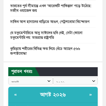
ভারতের পূর্ব সীমান্তে এখন ‘আরেকটি পাকিস্তান’ গড়ে উঠেছে:
সজীব ওয়াজেদ জয়
সাকিব আল হাসানের বাড়িতে আগুন, পেট্রলবোমা বিস্ফোরণ
যে ডকুমেন্টারিতে আবু সাঈদের ছবি নেই, সেটা কোনো
ডকুমেন্টারি নয়: ভারপ্রাপ্ত রাষ্ট্রপতি
কুমিল্লায় শরীরের বিভিন্ন ক্ষত নিয়ে বেঁচে আছেন ৫৬৬
জুলাইযোদ্ধা
তারেক রহমান ক্ষমতায় থাকবেন না, পতন শুরু হয়ে গেছে:
পাটওয়ারী
পুরাতন খবরঃ
শেখ হাসিনাকে আর রাখতে চাচ্ছে না ভারত: আসিফ মাহমুদ
জুলাই কোনো শ্রেণি বা গোষ্ঠীর নয়, এটি সর্বস্তরের মানুষের: ড.
আগষ্ট ২০২৬
«
»
ইউনূস