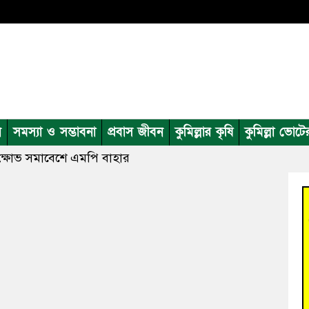
ন
সমস্যা ও সম্ভাবনা
প্রবাস জীবন
কুমিল্লার কৃষি
কুমিল্লা ভোটে
 বি’ক্ষোভ সমাবেশে এমপি বাহার