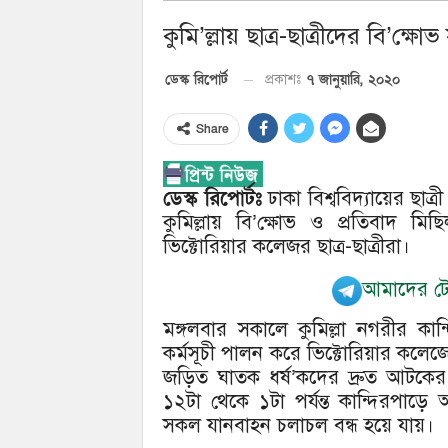
কুমি’ল্লায় ছাত্র-ছাত্রীদের বি’ক্
৭ জানুয়ারি, ২০২০
ডেস্ক রিপোর্ট
প্রকাশঃ
Share
ডেস্ক রিপোর্টঃ
ঢাকা বিশ্ববিদ্যায়ের ছা
কুমিল্লায় বি’ক্ষোভ ও প্রতিবাদ মিছ
ভিক্টোরিয়ার কলেজর ছাত্র-ছাত্রীরা।
আমাদের টেল
মঙ্গলবার সকালে কুমিল্লা নগরীর কান্
কর্মসূচী পালন করে ভিক্টোরিয়ার কলেজের
জড়িত ঘাতক ধর্ষ’কদের দ্রুত আটকের 
১২টা থেকে ১টা পর্যন্ত কান্দিরপাড়ে অব
সকল যানবাহন চলাচল বন্ধ হয়ে যায়।