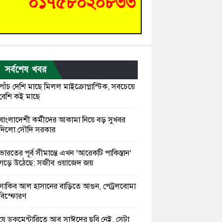
সর্বশেষ খবর
পাঁচ দেশি মাছে মিলল মাইক্রোপ্লাস্টিক, সবচেয়ে
বেশি কই মাছে
বাংলাদেশী কর্মীদের আকামা নিয়ে বড় সুখবর
দিলো সৌদি সরকার
ভারতের পূর্ব সীমান্তে এখন ‘আরেকটি পাকিস্তান’
গড়ে উঠেছে: সজীব ওয়াজেদ জয়
সাকিব আল হাসানের বাড়িতে আগুন, পেট্রলবোমা
বিস্ফোরণ
যে ডকুমেন্টারিতে আবু সাঈদের ছবি নেই, সেটা