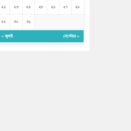
২২
২৩
২৪
২৫
২৬
২৭
২৮
২৯
৩০
৩১
« জুলাই
সেপ্টেম্বর »