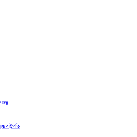
দ জয়
 রাষ্ট্রপতি