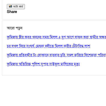
ফটো কার্ড
Share
আরো পড়ুন
কুমিল্লায় স্ত্রীর কবর খননের সময় মিলল ২ যুগ আগে দাফন করা স্বামীর অক্
চর দখল নিয়ে সংঘর্ষ, মেঘনা নদীতে মিলল নারীর টেঁটাবিদ্ধ লাশ
কুমিল্লায় প্রতিবন্ধীর টং দোকানে বারবার চুরি, সম্বল হারিয়ে দিশেহারা পরিব
কুমিল্লার অতিরিক্ত পুলিশ সুপার সাইফুল মালিকের মৃত্যু