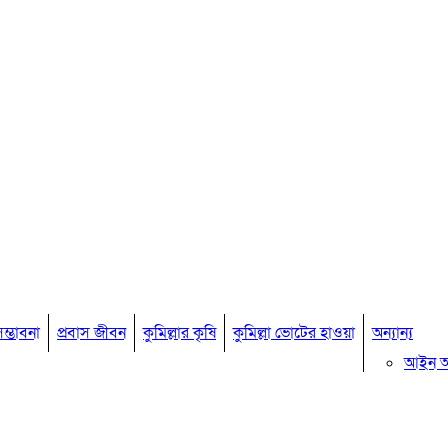
ম্ভাবনা
প্রবাস জীবন
কুমিল্লার কৃষি
কুমিল্লা ভোটের হাওয়া
অন্যান্য
আইন 
মতামত
কুমিল্ল
বিখ্যাত ব