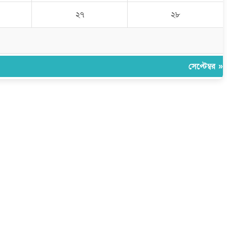
২৭
২৮
সেপ্টেম্বর »