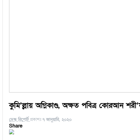
কুমি’ল্লায় অগ্নিকাণ্ড, অক্ষত পবিত্র কোরআন শরী
ডেস্ক রিপোর্ট
প্রকাশঃ
৭ জানুয়ারি, ২০২০
Share