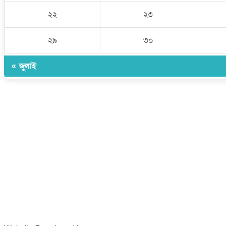
২২
২৩
২৯
৩০
« জুলাই