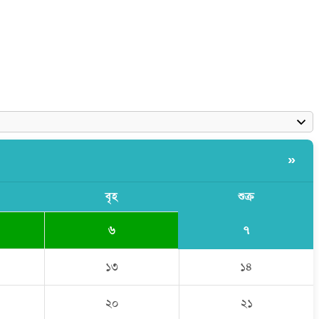
»
বৃহ
শুক্র
৭
৬
১৩
১৪
২০
২১