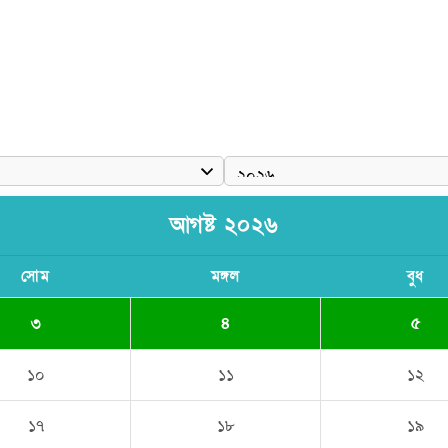
ঠে যুবদল নেতা নয়ন
আগষ্ট ২০২৬
সোম
মঙ্গল
বুধ
৩
৪
৫
১০
১১
১২
১৭
১৮
১৯