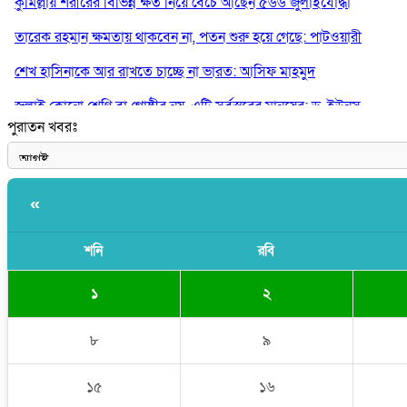
কুমিল্লায় শরীরের বিভিন্ন ক্ষত নিয়ে বেঁচে আছেন ৫৬৬ জুলাইযোদ্ধা
তারেক রহমান ক্ষমতায় থাকবেন না, পতন শুরু হয়ে গেছে: পাটওয়ারী
শেখ হাসিনাকে আর রাখতে চাচ্ছে না ভারত: আসিফ মাহমুদ
জুলাই কোনো শ্রেণি বা গোষ্ঠীর নয়, এটি সর্বস্তরের মানুষের: ড. ইউনূস
পুরাতন খবরঃ
আলিয়া মাদ্রাসায় ছাত্রদল-শিবির সংঘর্ষ, হাতে পাইপ মাথায় হেলমেট পড়ে মা
«
শনি
রবি
১
২
৮
৯
১৫
১৬