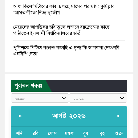
আধা কিলোমিটারের কাজ চলছে মাসের পর মাস: কুমিল্লার
‘আমতলীতে’ নিত্য দুর্ভোগ
মেয়েদের আপত্তিকর ছবি তুলে লন্ডনে বয়ফ্রেন্ডের কাছে
পাঠাতেন ইসলামী বিশ্ববিদ্যালয়ের ছাত্রী
পুলিশকে পিটিয়ে রক্তাক্ত করেছি এ দৃশ্য কি আপনারা দেখেননি:
এনসিপি নেতা
পাঁচ দেশি মাছে মিলল মাইক্রোপ্লাস্টিক, সবচেয়ে বেশি কই মাছে
বাংলাদেশী কর্মীদের আকামা নিয়ে বড় সুখবর দিলো সৌদি
পুরাতন খবরঃ
সরকার
ভারতের পূর্ব সীমান্তে এখন ‘আরেকটি পাকিস্তান’ গড়ে উঠেছে:
সজীব ওয়াজেদ জয়
আগষ্ট ২০২৬
«
»
সাকিব আল হাসানের বাড়িতে আগুন, পেট্রলবোমা বিস্ফোরণ
শনি
রবি
সোম
মঙ্গল
বুধ
বৃহ
শুক্র