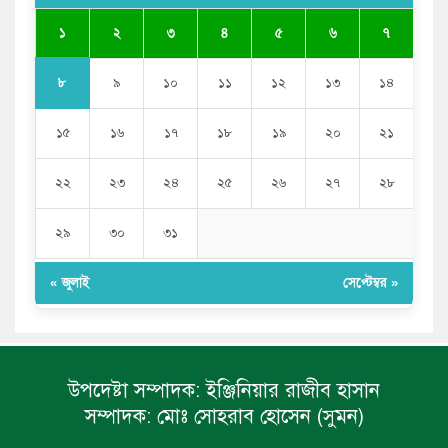
যে ডকুমেন্টারিতে আবু সাঈদের ছবি নেই, সেটা কোনো
ডকুমেন্টারি নয়: ভারপ্রাপ্ত রাষ্ট্রপতি
১
২
৩
৪
৫
৬
৭
৮
৯
১০
১১
১২
১৩
১৪
১৫
১৬
১৭
১৮
১৯
২০
২১
২২
২৩
২৪
২৫
২৬
২৭
২৮
২৯
৩০
৩১
« জুলাই
সেপ্টেম্বর »
উপদেষ্টা সম্পাদক:
ইঞ্জিনিয়ার রাজীব হাসান
সম্পাদক:
মোঃ সোহরাব হোসেন (সুমন)