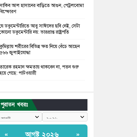
সাকিব আল হাসানের বাড়িতে আগুন, পেট্রলবোমা
বিস্ফোরণ
যে ডকুমেন্টারিতে আবু সাঈদের ছবি নেই, সেটা
কোনো ডকুমেন্টারি নয়: ভারপ্রাপ্ত রাষ্ট্রপতি
কুমিল্লায় শরীরের বিভিন্ন ক্ষত নিয়ে বেঁচে আছেন
৫৬৬ জুলাইযোদ্ধা
তারেক রহমান ক্ষমতায় থাকবেন না, পতন শুরু
হয়ে গেছে: পাটওয়ারী
শেখ হাসিনাকে আর রাখতে চাচ্ছে না ভারত:
আসিফ মাহমুদ
পুরাতন খবরঃ
জুলাই কোনো শ্রেণি বা গোষ্ঠীর নয়, এটি সর্বস্তরের
মানুষের: ড. ইউনূস
আলিয়া মাদ্রাসায় ছাত্রদল-শিবির সংঘর্ষ, হাতে
আগষ্ট ২০২৬
«
»
পাইপ মাথায় হেলমেট পড়ে মাঠে যুবদল নেতা