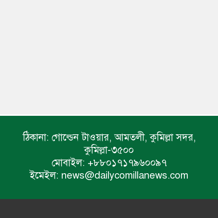
ঠিকানা:
গোল্ডেন টাওয়ার, আমতলী, কুমিল্লা সদর,
কুমিল্লা-৩৫০০
মোবাইল:
+৮৮০১৭১৭৯৬০০৯৭
ইমেইল:
news@dailycomillanews.com