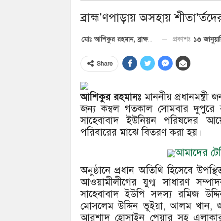
ব্রাহ্ম’ণপাড়ায় অসহায় শীতা’র্তদে
১৩ জানুয়
প্রকাশঃ
মোঃ আশিকুর রহমান, ব্রাক্ষণপাড়া প্রতিনিধি
Share
আশিকুর রহমানঃ
মাননীয় প্রধানমন্ত্রী
জন্য কম্বল গতকাল সোমবার দুপুরে কু
সাহেবাবাদ ইউনিয়ন পরিষদের আয়
পরিবারের মাঝে বিতরণ করা হয়।
আমাদের টেলি
অনুষ্ঠানে প্রধান অতিথি হিসেবে উপস
আওয়ামীলীগের যুগ্ম সাধারণ সম্পা
সাহেবাবাদ ইউপি সদস্য রমিজ উদ্দি
মোসলেম উদ্দিন ভূইয়া, আলম খান, জ
আরশাদ হোসাইন পেয়ার সহ এলাকার গন্য