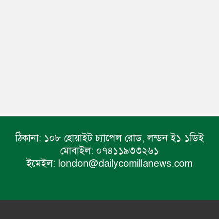
ঠিকানা:
১০৮ হোয়াইট চ্যাপেল রোড, লন্ডন ই১ ১ডিই
মোবাইল:
০৭৪১১৯৩৩২৬১
ইমেইল:
london@dailycomillanews.com