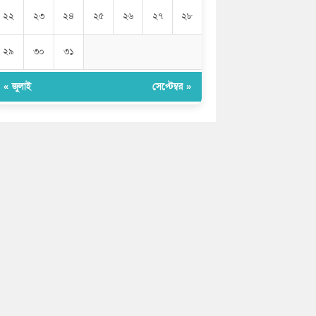
২২
২৩
২৪
২৫
২৬
২৭
২৮
২৯
৩০
৩১
« জুলাই
সেপ্টেম্বর »