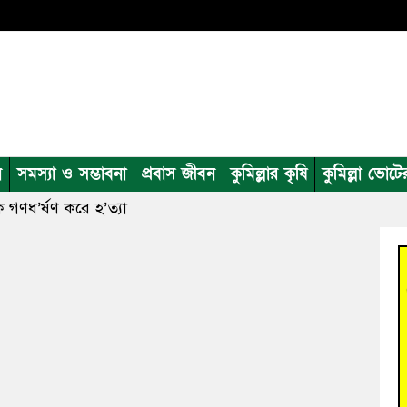
ন
সমস্যা ও সম্ভাবনা
প্রবাস জীবন
কুমিল্লার কৃষি
কুমিল্লা ভোটে
কে গণধ’র্ষণ করে হ’ত্যা