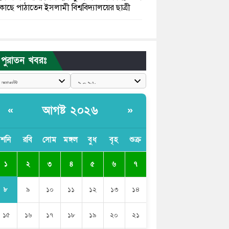
কাছে পাঠাতেন ইসলামী বিশ্ববিদ্যালয়ের ছাত্রী
পুলিশকে পিটিয়ে রক্তাক্ত করেছি এ দৃশ্য কি
আপনারা দেখেননি: এনসিপি নেতা
পুরাতন খবরঃ
পাঁচ দেশি মাছে মিলল মাইক্রোপ্লাস্টিক, সবচেয়ে
বেশি কই মাছে
বাংলাদেশী কর্মীদের আকামা নিয়ে বড় সুখবর
আগষ্ট ২০২৬
«
»
দিলো সৌদি সরকার
ভারতের পূর্ব সীমান্তে এখন ‘আরেকটি পাকিস্তান’
শনি
রবি
সোম
মঙ্গল
বুধ
বৃহ
শুক্র
গড়ে উঠেছে: সজীব ওয়াজেদ জয়
১
২
৩
৪
৫
৬
৭
সাকিব আল হাসানের বাড়িতে আগুন, পেট্রলবোমা
বিস্ফোরণ
৮
৯
১০
১১
১২
১৩
১৪
১৫
১৬
১৭
১৮
১৯
২০
২১