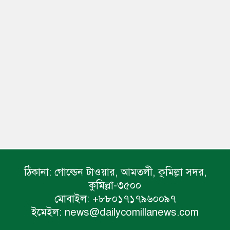
ঠিকানা:
গোল্ডেন টাওয়ার, আমতলী, কুমিল্লা সদর,
কুমিল্লা-৩৫০০
মোবাইল:
+৮৮০১৭১৭৯৬০০৯৭
ইমেইল:
news@dailycomillanews.com