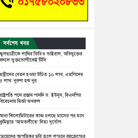
সর্বশেষ খবর
স্কুলছাত্রীকে লাথির ভিডিও ভাইরাল, অভিযুক্তের
বদলে ভুক্তভোগীকেই টিসি
মন্ত্রীদের বেতন হওয়া উচিত ১০ লাখ, এমপিদের
৫ লাখ: নুরুল হক নুর
রাষ্ট্রপতি পদে প্রস্তাব পাননি ড. ইউনূস, বিএনপির
বিবেচনায় মির্জা ফখরুল
আধা কিলোমিটারের কাজ চলছে মাসের পর মাস:
কুমিল্লার ‘আমতলীতে’ নিত্য দুর্ভোগ
মেয়েদের আপত্তিকর ছবি তুলে লন্ডনে বয়ফ্রেন্ডের