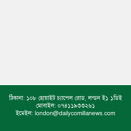
ঠিকানা:
১০৮ হোয়াইট চ্যাপেল রোড, লন্ডন ই১ ১ডিই
মোবাইল:
০৭৪১১৯৩৩২৬১
ইমেইল:
london@dailycomillanews.com