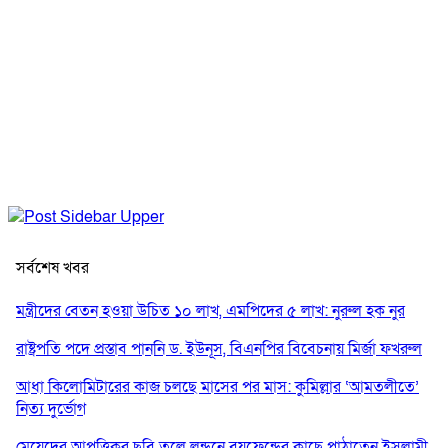
সর্বশেষ খবর
মন্ত্রীদের বেতন হওয়া উচিত ১০ লাখ, এমপিদের ৫ লাখ: নুরুল হক নুর
রাষ্ট্রপতি পদে প্রস্তাব পাননি ড. ইউনূস, বিএনপির বিবেচনায় মির্জা ফখরুল
আধা কিলোমিটারের কাজ চলছে মাসের পর মাস: কুমিল্লার ‘আমতলীতে’
নিত্য দুর্ভোগ
মেয়েদের আপত্তিকর ছবি তুলে লন্ডনে বয়ফ্রেন্ডের কাছে পাঠাতেন ইসলামী