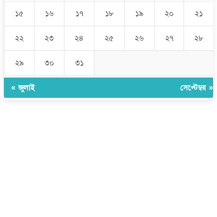
১৫
১৬
১৭
১৮
১৯
২০
২১
২২
২৩
২৪
২৫
২৬
২৭
২৮
২৯
৩০
৩১
« জুলাই
সেপ্টেম্বর »
উপদেষ্টা সম্পাদক:
ইঞ্জিনিয়ার রাজীব হাসান
সম্পাদক:
মোঃ সোহরাব হোসেন (সুমন)
ঠিকানা:
গোল্ডেন টাওয়ার, আমতলী, কুমিল্লা সদর, কুমিল্লা-৩৫০০
মোবাইল:
+৮৮০১৭১৭৯৬০০৯৭
ইমেইল:
news@dailycomillanews.com
ঠিকানা:
১০৮ হোয়াইট চ্যাপেল রোড, লন্ডন ই১ ১ডিই
মোবাইল:
০৭৪১১৯৩৩২৬১
ইমেইল:
london@dailycomillanews.com