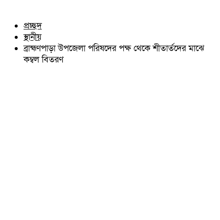
চৌদ্দগ্রাম
অন্যান্য
নাঙ্গলকোট
আইন আদালত
প্রচ্ছদ
মনোহরগঞ্জ
মতামত
স্থানীয়
বরুড়া
কুমিল্লার ঐতিহ্য
লালমাই
ব্রাহ্মণপাড়া উপজেলা পরিষদের পক্ষ থেকে শীতার্তদের মাঝে
বিখ্যাত ব্যাক্তিত্ব
দাউদকান্দি
কম্বল বিতরণ
কুমিল্লা বিভাগ চাই
চান্দিনা
কুমিল্লা ভিক্টোরিয়ানস্
মুরাদনগর
দেবিদ্বার
হোমনা
তিতাস
মেঘনা